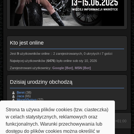
Kto jest online
Jest
9
użytkowników online :: 2 zarejestrowanych, 0 ukrytych i 7 gości
Najwięcej użytkowników (
6476
) było online sob sty 10, 2026
Zarejestrowani użytkownicy:
Google [Bot]
,
MSN [Bot]
Dzisiaj urodziny obchodzą
Beret
(38)
Jaca
(65)
MozejYfymyq
(37)
Wikary
(45)
przemek200
Strona ta używa plików cookies (tzw. ciasteczka)
w celach statystycznych, reklamowych oraz
Start
Strona domowa
Strefa czasowa
UTC+01:00
funkcjonalnych. Warunki przechowywania lub
dostępu do plików cookies można określić w