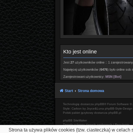
Kto jest online
Jest
27
użytkowników online :: 1 zarejestrowany,
Najwięcej użytkowników (
6476
) było online sob 
Zarejestrowani użytkownicy:
MSN [Bot]
Start
Strona domowa
Technologię dostarcza
phpBB
® Forum Software © 
Style: Carbon by Joyce&Luna
phpBB-Style-Design
Polski pakiet językowy dostarcza
phpBB.pl
phpBB SiteMaker
Zasady ochrony danych osobowych
|
Regulamin
Strona ta używa plików cookies (tzw. ciasteczka) w celac