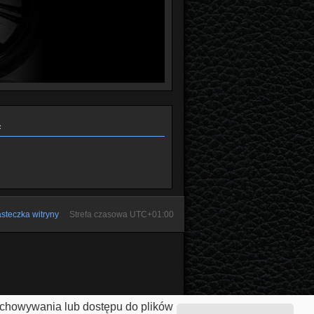
ą
steczka witryny
Strefa czasowa
UTC+01:00
zechowywania lub dostępu do plików