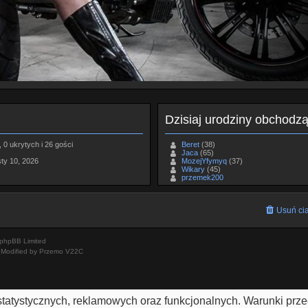
Dzisiaj urodziny obchodz
 0 ukrytych i 26 gości
Beret
(38)
Jaca
(65)
sty 10, 2026
MozejYfymyq
(37)
Wikary
(45)
przemek200
Usuń cia
phpBB Limited
Modified by Przemo
V22C
h statystycznych, reklamowych oraz funkcjonalnych. Warunki pr