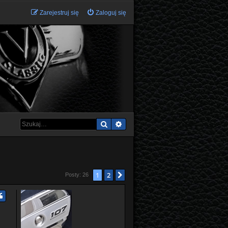
Zarejestruj się
Zaloguj się
Szukaj
Wyszukiwanie zaawansowane
1
2
Następna
Posty: 26