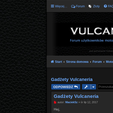
Więcej…
Forum
Zloty
FA
Start
Strona domowa
Forum
Moto
Gadżety Vulcaneria
ODPOWIEDZ
Gadżety Vulcaneria
P
autor:
MaciekSz
»
śr lip 12, 2017
o
s
Hej,
t