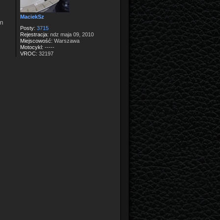
MaciekSz
m
Posty:
3715
Rejestracja:
ndz maja 09, 2010
Miejscowość:
Warszawa
Motocykl:
-----
VROC:
32197