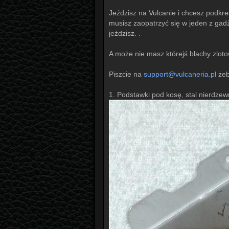
Jeździsz na Vulcanie i chcesz podkreś
musisz zaopatrzyć się w jeden z gad
jeździsz. .
A może nie masz którejś blachy zloto
Piszcie na
support@vulcaneria.pl
żeb
1. Podstawki pod kosę, stal nierdze