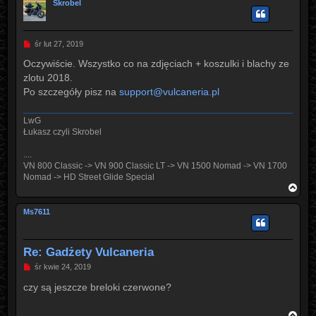
Skrobel
ó
r
ę
P
śr lut 27, 2019
o
s
Oczywiście. Wszystko co na zdjęciach + koszulki i blachy ze
t
zlotu 2018.
Po szczegóły pisz na
support@vulcaneria.pl
LwG
Łukasz czyli Skrobel
....
VN 800 Classic -> VN 900 Classic LT -> VN 1500 Nomad -> VN 1700
Nomad -> HD Street Glide Special
N
a
g
Ms7611
ó
r
ę
Re: Gadżety Vulcaneria
P
śr kwie 24, 2019
o
s
czy są jeszcze breloki czerwone?
t
N