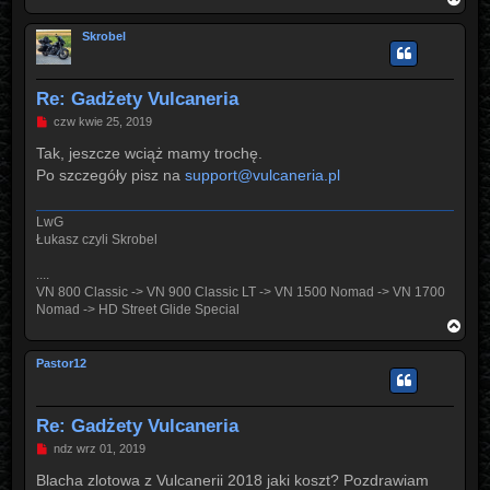
a
g
Skrobel
ó
r
ę
Re: Gadżety Vulcaneria
P
czw kwie 25, 2019
o
s
Tak, jeszcze wciąż mamy trochę.
t
Po szczegóły pisz na
support@vulcaneria.pl
LwG
Łukasz czyli Skrobel
....
VN 800 Classic -> VN 900 Classic LT -> VN 1500 Nomad -> VN 1700
Nomad -> HD Street Glide Special
N
a
g
Pastor12
ó
r
ę
Re: Gadżety Vulcaneria
P
ndz wrz 01, 2019
o
s
Blacha zlotowa z Vulcanerii 2018 jaki koszt? Pozdrawiam