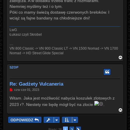
zabójcza. A w dodatku trzeba trafić z rozmiarami.
Niemniej myślimy też i o tym.
Póki co mamy świeżą dostawę czerwonych breloków. I
wciąż są fajne bandany na chłodniejsze dni!
LwG
Łukasz czyli Skrobel
....
VN 800 Classic -> VN 900 Classic LT -> VN 1500 Nomad -> VN 1700
Nomad -> HD Street Glide Special
N
a
g
SZOP
ó
r
ę
Re: Gadżety Vulcaneria
P
czw cze 01, 2023
o
s
Witam. Jaka jest możliwość nabycia koszulek zlotowych z
t
2023 r?. Niestety nie będę mógł być na zlocie
.
N
a
g
ODPOWIEDZ
ó
r
1
2
Następna
Posty: 26
ę