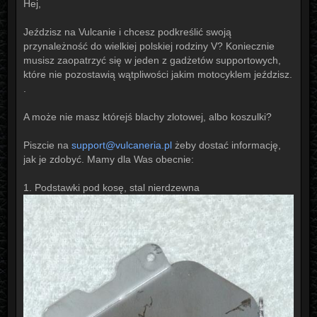
s
Hej,
t
Jeździsz na Vulcanie i chcesz podkreślić swoją
przynależność do wielkiej polskiej rodziny V? Koniecznie
musisz zaopatrzyć się w jeden z gadżetów supportowych,
które nie pozostawią wątpliwości jakim motocyklem jeździsz.
.
A może nie masz którejś blachy zlotowej, albo koszulki?
Piszcie na
support@vulcaneria.pl
żeby dostać informację,
jak je zdobyć. Mamy dla Was obecnie:
1. Podstawki pod kosę, stal nierdzewna