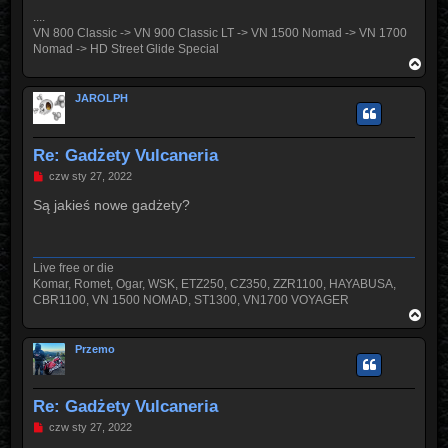
....
VN 800 Classic -> VN 900 Classic LT -> VN 1500 Nomad -> VN 1700
Nomad -> HD Street Glide Special
N
a
g
JAROLPH
ó
r
ę
Re: Gadżety Vulcaneria
P
czw sty 27, 2022
o
s
Są jakieś nowe gadżety?
t
Live free or die
Komar, Romet, Ogar, WSK, ETZ250, CZ350, ZZR1100, HAYABUSA,
CBR1100, VN 1500 NOMAD, ST1300, VN1700 VOYAGER
N
a
g
Przemo
ó
r
ę
Re: Gadżety Vulcaneria
P
czw sty 27, 2022
o