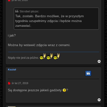
pt lis 09, 2018
o
s
t
Skrobel pisze:
Tak, zostało. Bardzo możliwe, że w przyszłym
tygodniu uzupełnimy zdjęcia i będzie można
zamawiać.
i jak?
Można by wstawić zdjęcia wraz z cenami.
Nigdy nie jest za późno.
N
a
g
Kozioł
ó
r
ę
P
śr lut 27, 2019
o
s
Są dostępne jeszcze jakieś gadżety
?
t
N
a
g