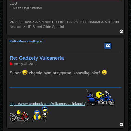
LwG
Łukasz czyli Skrobel
....
VN 800 Classic -> VN 900 Classic LT -> VN 1500 Nomad -> VN 1700
Nomad -> HD Street Glide Special
N
a
g
KółkaMusząSięKręcić
ó
r
ę
Re: Gadżety Vulcaneria
P
pn sty 31, 2022
o
s
Super
chętnie bym przygarnął koszulkę jakąś
t
https://www.facebook.com/kolkamuszasiekrecic/
N
a