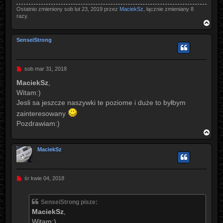
Ostatnio zmieniony sob lut 23, 2019 przez
MaciekSz
, łącznie zmieniany 8
razy.
N
a
g
SenseiStrong
ó
r
ę
P
sob mar 31, 2018
o
s
MaciekSz
,
t
Witam:)
Jesli sa jeszcze naszywki te poziome i duże to byłbym
zainteresowany
Pozdrawiam:)
N
a
g
MaciekSz
ó
r
ę
P
śr kwie 04, 2018
o
s
t
SenseiStrong pisze:
MaciekSz
,
Witam:)