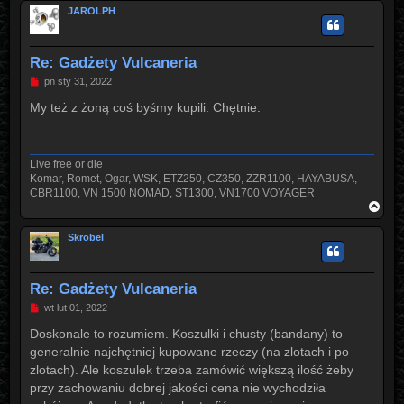
g
JAROLPH
ó
r
ę
Re: Gadżety Vulcaneria
P
pn sty 31, 2022
o
s
My też z żoną coś byśmy kupili. Chętnie.
t
Live free or die
Komar, Romet, Ogar, WSK, ETZ250, CZ350, ZZR1100, HAYABUSA,
CBR1100, VN 1500 NOMAD, ST1300, VN1700 VOYAGER
N
a
g
Skrobel
ó
r
ę
Re: Gadżety Vulcaneria
P
wt lut 01, 2022
o
s
Doskonale to rozumiem. Koszulki i chusty (bandany) to
t
generalnie najchętniej kupowane rzeczy (na zlotach i po
zlotach). Ale koszulek trzeba zamówić większą ilość żeby
przy zachowaniu dobrej jakości cena nie wychodziła