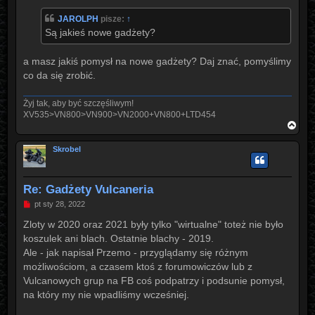
s
t
JAROLPH
pisze:
↑
Są jakieś nowe gadżety?
a masz jakiś pomysł na nowe gadżety? Daj znać, pomyślimy
co da się zrobić.
Żyj tak, aby być szczęśliwym!
XV535>VN800>VN900>VN2000+VN800+LTD454
N
a
g
Skrobel
ó
r
ę
Re: Gadżety Vulcaneria
P
pt sty 28, 2022
o
s
Zloty w 2020 oraz 2021 były tylko "wirtualne" toteż nie było
t
koszulek ani blach. Ostatnie blachy - 2019.
Ale - jak napisał Przemo - przyglądamy się różnym
możliwościom, a czasem ktoś z forumowiczów lub z
Vulcanowych grup na FB coś podpatrzy i podsunie pomysł,
na który my nie wpadliśmy wcześniej.