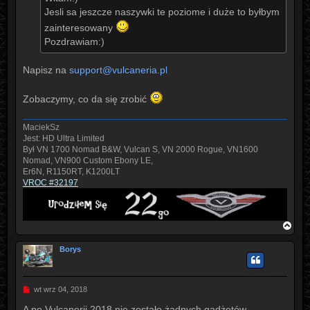
Jesli sa jeszcze naszywki te poziome i duże to byłbym
zainteresowany
Pozdrawiam:)
Napisz na
support@vulcaneria.pl
Zobaczymy, co da się zrobić
MaciekSz
Jest: HD Ultra Limited
Był VN 1700 Nomad B&W, Vulcan S, VN 2000 Rogue, VN1600
Nomad, VN900 Custom Ebony LE,
Er6N, R1150RT, K1200LT
VROC #32197
N
a
g
Borys
ó
r
ę
P
wt wrz 04, 2018
o
s
A po Vulcanerii 2018 nie zostało żadnych gadżetów,