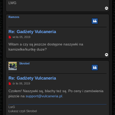
t
LWG
N
a
g
Ramzes
ó
r
ę
Re: Gadżety Vulcaneria
P
wt lis 05, 2019
o
s
Witam a czy są jeszcze dostępne naszywki na
t
kamizelke/kurtkę duze?
N
a
g
Skrobel
ó
r
ę
Re: Gadżety Vulcaneria
P
śr lis 06, 2019
o
s
Czołem! Naszywki są, blachy też są. Po ceny i zamówienia
t
piszcie na
support@vulcaneria.pl
.
LwG
Łukasz czyli Skrobel