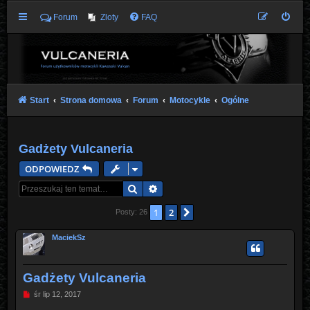
Forum
Zloty
FAQ
Start
Strona domowa
Forum
Motocykle
Ogólne
Gadżety Vulcaneria
ODPOWIEDZ
Szukaj
Wyszukiwanie zaawansowane
1
2
Następna
Posty: 26
MaciekSz
Gadżety Vulcaneria
P
śr lip 12, 2017
o