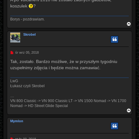
t
koszulek
?
Borys - pozdrawiam.
N
a
g
Skrobel
ó
r
ę
P
śr wrz 05, 2018
o
s
Tak, zostało. Bardzo możliwe, że w przyszłym tygodniu
t
uzupełnimy zdjęcia i będzie można zamawiać.
LwG
Łukasz czyli Skrobel
....
VN 800 Classic -> VN 900 Classic LT -> VN 1500 Nomad -> VN 1700
Nomad -> HD Street Glide Special
N
a
g
Mymlon
ó
r
ę
P