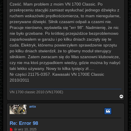
s
Cześć. Mam problem z moim VN 1700 Classic. Po
t
przekręceniu stacyjki zamiast wysłuchać jednego dźwięku z
ruchem wskazówki prędkościomierza, to mam nieregularne,
przerywane dźwięki. Silnik czasami odpali a czasmi nie.
Pracuje nierówno, wyświetla się "err 98". Nadmienię, że nic
nie było grzebane. Po krótkiej przejażdżce bezproblemowo
zaparkowalem w garażu i po kilku dniach zaczęły się te
cuda. Elektryk, któremu powierzyłem sprawdzenie sprzętu
po kilku dniach stwierdził, że to główny moduł sterujący
silnikiem. Zatem zwracam się do Was szanowni klubowicze,
czy nie ma ktoś przypadkiem wiedzy, gdzie można by nabyć
taki lekko używany. Nowy to kilka tysięcy zł.....
Nr części 21175-0357. Kawasaki VN 1700E Classic
2010/2011
VN 1700 classic 2010 (VN1700E)
N
a
g
artix
ó
r
ę
Re: Error 98
P
śr wrz 10, 2025