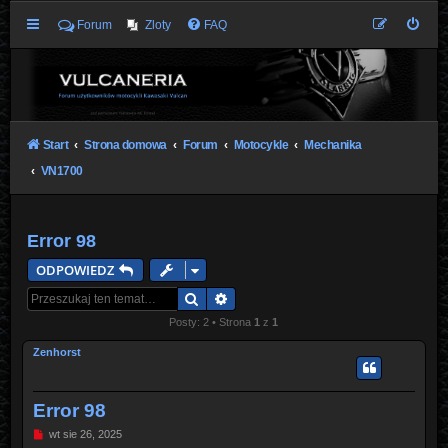
Forum
Zloty
FAQ
Start
Strona domowa
Forum
Motocykle
Mechanika
VN1700
Error 98
ODPOWIEDZ
Szukaj
Wyszukiwanie zaawansowane
Posty: 2 • Strona
1
z
1
Zenhorst
Error 98
P
wt sie 26, 2025
o