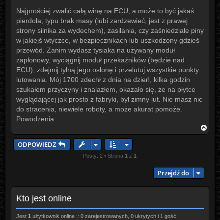
o
s
Najprościej zwalić całą winę na ECU, a może to być jakaś
t
pierdoła, typu brak masy (lubi zardzewieć, jest z prawej
strony silnika za wydechem), zasilania, czy zaśniedziałe piny
w jakiejś wtyczce, w bezpiecznikach lub uszkodzony gdzieś
przewód. Zanim wydasz tysiaka na używany moduł
zapłonowy, wyciągnij moduł przekaźników (będzie nad
ECU), zdejmij tylną jego osłonę i przelutuj wszystkie punkty
lutowania. Mój 1700 zdechł z dnia na dzień, kilka godzin
szukałem przyczyny i znalazłem, okazało się, że na płytce
wyglądającej jak prosto z fabryki, był zimny lut. Nie masz nic
do stracenia, niewiele roboty, a może akurat pomoże.
Powodzenia
N
a
g
ODPOWIEDZ
ó
r
Posty: 2 • Strona
1
z
1
ę
Przejdź do
Kto jest online
Jest
1
użytkownik online :: 0 zarejestrowanych, 0 ukrytych i 1 gość