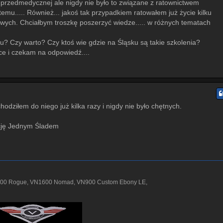
przedmedycznej ale nigdy nie było to związane z ratownictwem
emu..... Również... jakoś tak przypadkiem ratowałem już życie kilku
ych. Chciałbym troszkę poszerzyć wiedze..... w różnych tematach
iu? Czy warto? Czy ktoś wie gdzie na Śląsku są takie szkolenia?
e i czekam na odpowiedź....
odziłem do niego już kilka razy i nigdy nie było chętnych.
cję Jednym Śladem
000 Rogue, VN1600 Nomad, VN900 Custom Ebony LE,