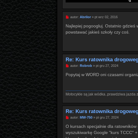
P
autor:
Abrilor
»
pt wrz 02, 2016
o
s
Najlepiej pogoogluj. Ostatnio gdzieś 
t
powstawać jakieś szkoły czy coś.
Re: Kurs ratownika drogoweg
P
autor:
Robrob
»
pt gru 27, 2024
o
s
Popytaj w WORD oni czasami organiz
t
Motocykle są jak wódka..prawdziwa jazda za
Re: Kurs ratownika drogoweg
P
autor:
MW-750
»
pt gru 27, 2024
o
s
O kursach specjalnie dla ratowników
t
wyszukiwarkę Google "kurs TCCC" + n