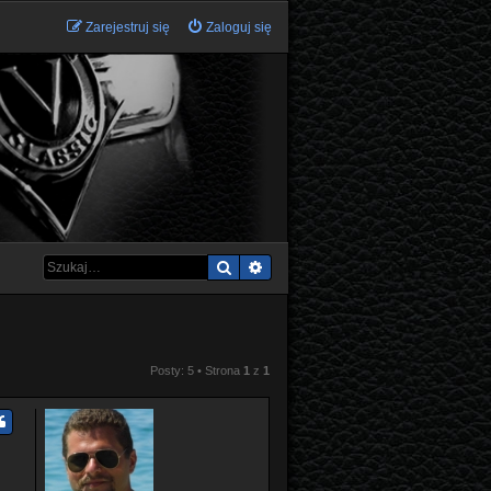
Zarejestruj się
Zaloguj się
Szukaj
Wyszukiwanie zaawansowane
Posty: 5 • Strona
1
z
1