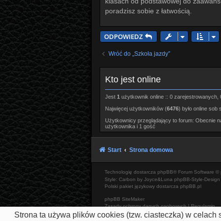
klasach od podstawowej do zaawansow
poradzisz sobie z łatwością.
ODPOWIEDZ
Wróć do „Szkoła jazdy”
Kto jest online
Jest
1
użytkownik online :: 0 zarejestrowanych, 
Najwięcej użytkowników (
6476
) było online sob 
Użytkownicy przeglądający to forum: Obecnie 
użytkownika i 1 gość
Start
Strona domowa
Technologię dostarcza
phpBB
® Forum Software © 
Style: Carbon by Joyce&Luna
phpBB-Style-Design
Polski pakiet językowy dostarcza
phpBB.pl
phpBB SiteMaker
Zasady ochrony danych osobowych
|
Regulamin
Strona ta używa plików cookies (tzw. ciasteczka) w celac