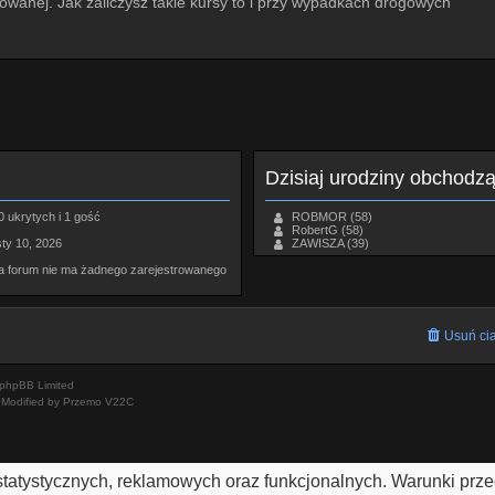
anej. Jak zaliczysz takie kursy to i przy wypadkach drogowych
Dzisiaj urodziny obchodz
0 ukrytych i 1 gość
ROBMOR
(58)
RobertG
(58)
sty 10, 2026
ZAWISZA
(39)
na forum nie ma żadnego zarejestrowanego
Usuń cia
phpBB Limited
Modified by Przemo
V22C
h statystycznych, reklamowych oraz funkcjonalnych. Warunki pr