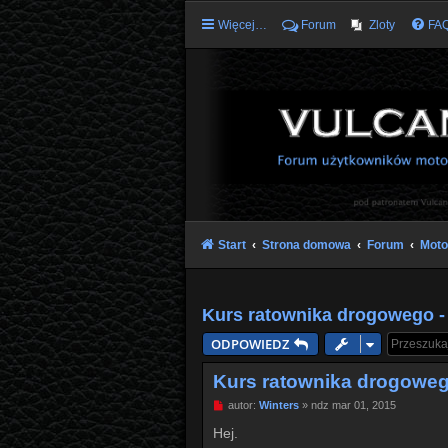
Więcej…
Forum
Zloty
FA
Start
Strona domowa
Forum
Moto
Kurs ratownika drogowego -
ODPOWIEDZ
Kurs ratownika drogowego
P
autor:
Winters
»
ndz mar 01, 2015
o
s
Hej.
t