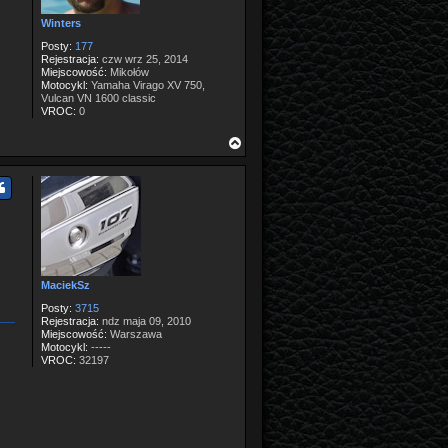
Winters
Posty:
177
Rejestracja:
czw wrz 25, 2014
Miejscowość:
Mikołów
Motocykl:
Yamaha Virago XV 750,
Vulcan VN 1600 classic
VROC:
0
N
a
g
ó
r
ę
MaciekSz
Posty:
3715
Rejestracja:
ndz maja 09, 2010
Miejscowość:
Warszawa
Motocykl:
-----
VROC:
32197