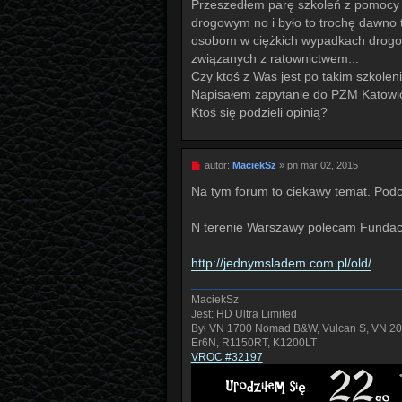
Przeszedłem parę szkoleń z pomocy 
drogowym no i było to trochę dawno t
osobom w ciężkich wypadkach drogow
związanych z ratownictwem...
Czy ktoś z Was jest po takim szkolen
Napisałem zapytanie do PZM Katowic
Ktoś się podzieli opinią?
P
autor:
MaciekSz
»
pn mar 02, 2015
o
s
Na tym forum to ciekawy temat. Podch
t
N terenie Warszawy polecam Funda
http://jednymsladem.com.pl/old/
MaciekSz
Jest: HD Ultra Limited
Był VN 1700 Nomad B&W, Vulcan S, VN 2
Er6N, R1150RT, K1200LT
VROC #32197