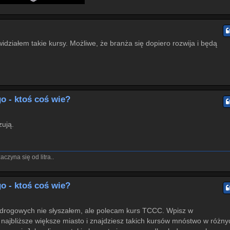
widziałem takie kursy. Możliwe, że branża się dopiero rozwija i będą
o - ktoś coś wie?
ują.
czyna się od litra..
o - ktoś coś wie?
 drogowych nie słyszałem, ale polecam kurs TCCC. Wpisz w
ajbliższe większe miasto i znajdziesz takich kursów mnóstwo w różny