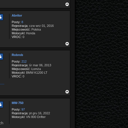
N
a
g
Abrilor
ó
r
Posty:
8
ę
Rejestracja:
czw wrz 01, 2016
Miejscowość:
Polska
Motocykl:
Honda
VROC:
0
N
a
g
Robrob
ó
r
Posty:
212
ę
Rejestracja:
śr mar 06, 2013
Miejscowość:
Łomża
Motocykl:
BMW K1200 LT
VROC:
0
N
a
g
MW-750
ó
r
Posty:
97
ę
Rejestracja:
pt gru 16, 2022
Motocykl:
VN 800 Drifter
ch