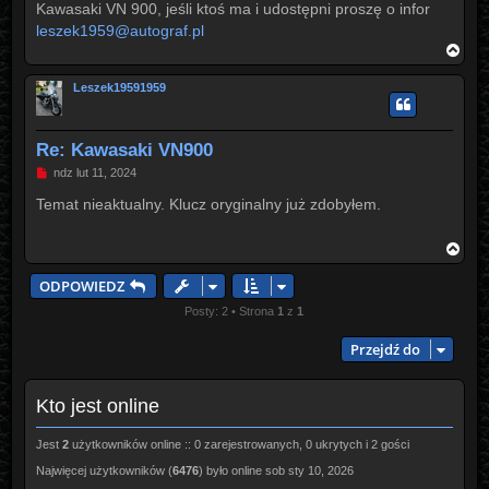
Kawasaki VN 900, jeśli ktoś ma i udostępni proszę o infor
leszek1959@autograf.pl
N
a
g
Leszek19591959
ó
r
ę
Re: Kawasaki VN900
P
ndz lut 11, 2024
o
s
Temat nieaktualny. Klucz oryginalny już zdobyłem.
t
N
a
g
ODPOWIEDZ
ó
r
Posty: 2 • Strona
1
z
1
ę
Przejdź do
Kto jest online
Jest
2
użytkowników online :: 0 zarejestrowanych, 0 ukrytych i 2 gości
Najwięcej użytkowników (
6476
) było online sob sty 10, 2026