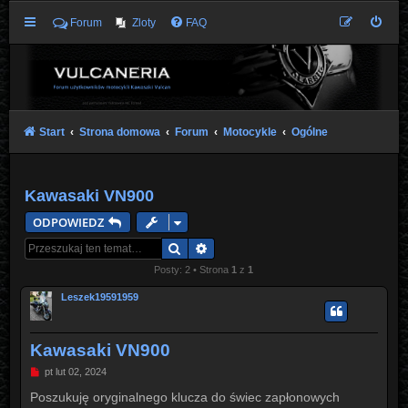
Forum
Zloty
FAQ
Start
Strona domowa
Forum
Motocykle
Ogólne
Kawasaki VN900
ODPOWIEDZ
Szukaj
Wyszukiwanie zaawansowane
Posty: 2 • Strona
1
z
1
Leszek19591959
Kawasaki VN900
P
pt lut 02, 2024
o
s
Poszukuję oryginalnego klucza do świec zapłonowych
t