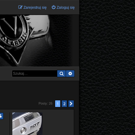
Zarejestruj się
Zaloguj się
Szukaj
Wyszukiwanie zaawansowane
1
2
Następna
Posty: 26