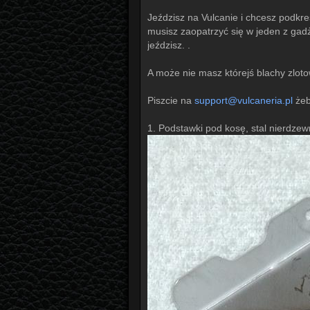
Jeździsz na Vulcanie i chcesz podkreś
musisz zaopatrzyć się w jeden z gad
jeździsz. .
A może nie masz którejś blachy zloto
Piszcie na
support@vulcaneria.pl
żeb
1. Podstawki pod kosę, stal nierdze