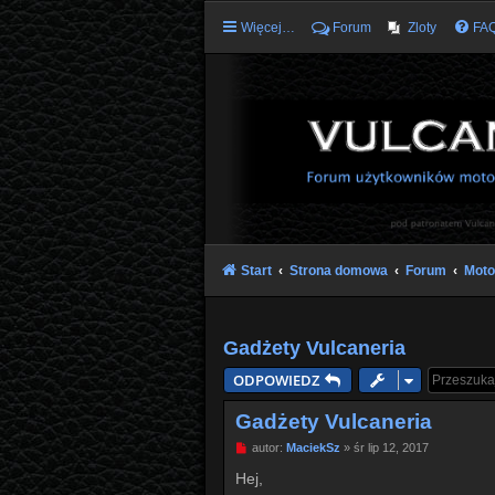
Więcej…
Forum
Zloty
FA
Start
Strona domowa
Forum
Moto
Gadżety Vulcaneria
ODPOWIEDZ
Gadżety Vulcaneria
P
autor:
MaciekSz
»
śr lip 12, 2017
o
s
Hej,
t