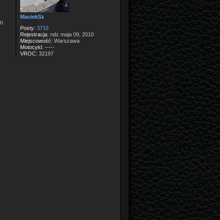
MaciekSz
m
Posty:
3715
Rejestracja:
ndz maja 09, 2010
Miejscowość:
Warszawa
Motocykl:
-----
VROC:
32197