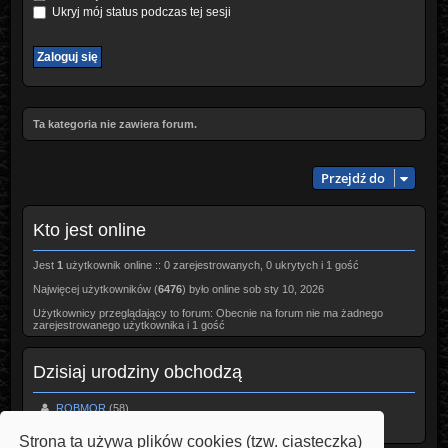
Ukryj mój status podczas tej sesji
Ta kategoria nie zawiera forum.
Przejdź do
Kto jest online
Jest
1
użytkownik online :: 0 zarejestrowanych, 0 ukrytych i 1 gość
Najwięcej użytkowników (
6476
) było online sob sty 10, 2026
Użytkownicy przeglądający to forum: Obecnie na forum nie ma żadnego
zarejestrowanego użytkownika i 1 gość
Dzisiaj urodziny obchodzą
ROBMOR
(58)
RobertG
(58)
ZAWISZA
(39)
Strona ta używa plików cookies (tzw. ciasteczka)