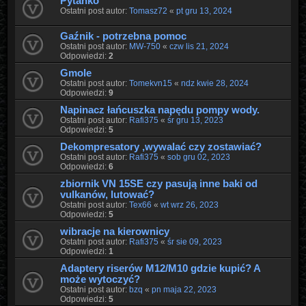
Pytanko
Ostatni post autor:
Tomasz72
«
pt gru 13, 2024
Gaźnik - potrzebna pomoc
Ostatni post autor:
MW-750
«
czw lis 21, 2024
Odpowiedzi:
2
Gmole
Ostatni post autor:
Tomekvn15
«
ndz kwie 28, 2024
Odpowiedzi:
9
Napinacz łańcuszka napędu pompy wody.
Ostatni post autor:
Rafi375
«
śr gru 13, 2023
Odpowiedzi:
5
Dekompresatory ,wywalać czy zostawiać?
Ostatni post autor:
Rafi375
«
sob gru 02, 2023
Odpowiedzi:
6
zbiornik VN 15SE czy pasują inne baki od
vulkanów, lutować?
Ostatni post autor:
Tex66
«
wt wrz 26, 2023
Odpowiedzi:
5
wibracje na kierownicy
Ostatni post autor:
Rafi375
«
śr sie 09, 2023
Odpowiedzi:
1
Adaptery riserów M12/M10 gdzie kupić? A
może wytoczyć?
Ostatni post autor:
bzq
«
pn maja 22, 2023
Odpowiedzi:
5