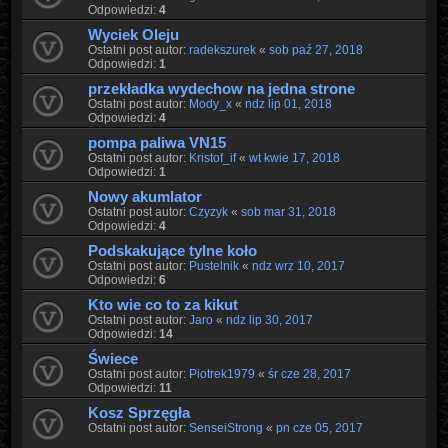
Odpowiedzi:
4
Wyciek Oleju
Ostatni post autor:
radekszurek
«
sob paź 27, 2018
Odpowiedzi:
1
przekładka wydechow na jedna strone
Ostatni post autor:
Mody_x
«
ndz lip 01, 2018
Odpowiedzi:
4
pompa paliwa VN15
Ostatni post autor:
Kristof_if
«
wt kwie 17, 2018
Odpowiedzi:
1
Nowy akumlator
Ostatni post autor:
Czyzyk
«
sob mar 31, 2018
Odpowiedzi:
4
Podskakujące tylne koło
Ostatni post autor:
Pustelnik
«
ndz wrz 10, 2017
Odpowiedzi:
6
Kto wie co to za kikut
Ostatni post autor:
Jaro
«
ndz lip 30, 2017
Odpowiedzi:
14
Świece
Ostatni post autor:
Piotrek1979
«
śr cze 28, 2017
Odpowiedzi:
11
Kosz Sprzęgła
Ostatni post autor:
SenseiStrong
«
pn cze 05, 2017