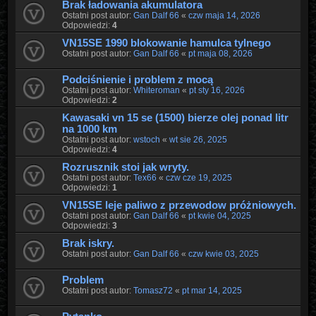
Brak ładowania akumulatora
Ostatni post autor:
Gan Dalf 66
«
czw maja 14, 2026
Odpowiedzi:
4
VN15SE 1990 blokowanie hamulca tylnego
Ostatni post autor:
Gan Dalf 66
«
pt maja 08, 2026
Podciśnienie i problem z mocą
Ostatni post autor:
Whiteroman
«
pt sty 16, 2026
Odpowiedzi:
2
Kawasaki vn 15 se (1500) bierze olej ponad litr
na 1000 km
Ostatni post autor:
wstoch
«
wt sie 26, 2025
Odpowiedzi:
4
Rozrusznik stoi jak wryty.
Ostatni post autor:
Tex66
«
czw cze 19, 2025
Odpowiedzi:
1
VN15SE leje paliwo z przewodow próżniowych.
Ostatni post autor:
Gan Dalf 66
«
pt kwie 04, 2025
Odpowiedzi:
3
Brak iskry.
Ostatni post autor:
Gan Dalf 66
«
czw kwie 03, 2025
Problem
Ostatni post autor:
Tomasz72
«
pt mar 14, 2025