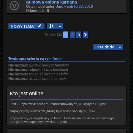
gumowa osłona kardana
Ostatni post autor:
Jaro
«
sob lip 23, 2016
Odpowiedzi:
5
NOWY TEMAT
1
2
3
Następna
Tematy: 121
Przejdź do
Twoje uprawnienia na tym forum
Nie możesz
tworzyć nowych tematów
Nie możesz
odpowiadać w tematach
Nie możesz
zmieniać swoich postów
Nie możesz
usuwać swoich postów
Kto jest online
Jest
1
użytkownik online :: 0 zarejestrowanych, 0 ukrytych i 1 gość
Najwięcej użytkowników (
6476
) było online sob sty 10, 2026
Użytkownicy przeglądający to forum: Obecnie na forum nie ma żadnego
zarejestrowanego użytkownika i 1 gość