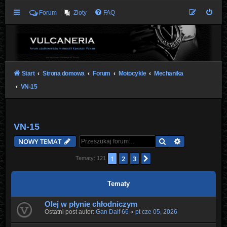
Forum
Zloty
FAQ
Start
Strona domowa
Forum
Motocykle
Mechanika
VN-15
VN-15
Szukaj
Wyszukiwani
NOWY TEMAT
1
2
3
Następna
Tematy: 121
Tematy
Olej w płynie chłodniczym
Ostatni post autor:
Gan Dalf 66
«
pt cze 05, 2026