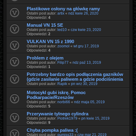
Plastikowe osłony na główkę ramy
Ostatni post autor:
artix
«
ndz kwie 26, 2020
Odpowiedzi:
4
Manual VN 15 SE
Ostatni post autor:
led10
«
czw kwie 23, 2020
Odpowiedzi:
2
VULKAN VN 15 z 1990
Ostatni post autor:
zoomol
«
wt gru 17, 2019
Odpowiedzi:
4
Problem z olejem
Ostatni post autor:
Filip77
«
ndz paź 13, 2019
Odpowiedzi:
1
Potrzebny bardzo opis podłączenia gazników
(gdzie zasilanie paliwem a gdzie podciśnienia
Ostatni post autor:
Rapik
«
pn wrz 30, 2019
Motocykl gubi iskrę. Pomoc
Podkarpacie/Rzeszów
Ostatni post autor:
norbi66
«
ndz maja 05, 2019
Odpowiedzi:
5
Przerywanie tylnego cylindra
Ostatni post autor:
Piotrek1979
«
pn kwie 15, 2019
Odpowiedzi:
9
Chyba pompka paliwa :(
Ostatni post autor:
gumiss33
«
czw mar 21, 2019