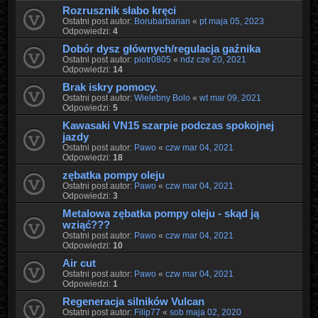
Rozrusznik słabo kręci
Ostatni post autor:
Borubarbarian
«
pt maja 05, 2023
Odpowiedzi:
4
Dobór dysz głównych/regulacja gaźnika
Ostatni post autor:
piotr0805
«
ndz cze 20, 2021
Odpowiedzi:
14
Brak iskry pomocy.
Ostatni post autor:
Wielebny Bolo
«
wt mar 09, 2021
Odpowiedzi:
5
Kawasaki VN15 szarpie podczas spokojnej
jazdy
Ostatni post autor:
Pawo
«
czw mar 04, 2021
Odpowiedzi:
18
zębatka pompy oleju
Ostatni post autor:
Pawo
«
czw mar 04, 2021
Odpowiedzi:
3
Metalowa zębatka pompy oleju - skąd ją
wziąć???
Ostatni post autor:
Pawo
«
czw mar 04, 2021
Odpowiedzi:
10
Air cut
Ostatni post autor:
Pawo
«
czw mar 04, 2021
Odpowiedzi:
1
Regeneracja silników Vulcan
Ostatni post autor:
Filip77
«
sob maja 02, 2020