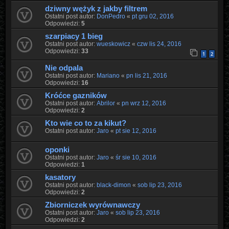
dziwny wężyk z jakby filtrem
Ostatni post autor:
DonPedro
«
pt gru 02, 2016
Odpowiedzi:
5
szarpiacy 1 bieg
Ostatni post autor:
wueskowicz
«
czw lis 24, 2016
Odpowiedzi:
33
1
2
Nie odpala
Ostatni post autor:
Mariano
«
pn lis 21, 2016
Odpowiedzi:
16
Króćce gazników
Ostatni post autor:
Abrilor
«
pn wrz 12, 2016
Odpowiedzi:
2
Kto wie co to za kikut?
Ostatni post autor:
Jaro
«
pt sie 12, 2016
oponki
Ostatni post autor:
Jaro
«
śr sie 10, 2016
Odpowiedzi:
1
kasatory
Ostatni post autor:
black-dimon
«
sob lip 23, 2016
Odpowiedzi:
2
Zbiorniczek wyrównawczy
Ostatni post autor:
Jaro
«
sob lip 23, 2016
Odpowiedzi:
2