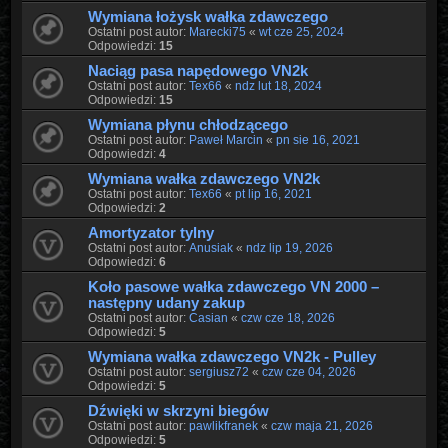
Wymiana łożysk wałka zdawczego
Ostatni post autor:
Marecki75
«
wt cze 25, 2024
Odpowiedzi:
15
Naciąg pasa napędowego VN2k
Ostatni post autor:
Tex66
«
ndz lut 18, 2024
Odpowiedzi:
15
Wymiana płynu chłodzącego
Ostatni post autor:
Paweł Marcin
«
pn sie 16, 2021
Odpowiedzi:
4
Wymiana wałka zdawczego VN2k
Ostatni post autor:
Tex66
«
pt lip 16, 2021
Odpowiedzi:
2
Amortyzator tylny
Ostatni post autor:
Anusiak
«
ndz lip 19, 2026
Odpowiedzi:
6
Koło pasowe wałka zdawczego VN 2000 –
następny udany zakup
Ostatni post autor:
Casian
«
czw cze 18, 2026
Odpowiedzi:
5
Wymiana wałka zdawczego VN2k - Pulley
Ostatni post autor:
sergiusz72
«
czw cze 04, 2026
Odpowiedzi:
5
Dźwięki w skrzyni biegów
Ostatni post autor:
pawlikfranek
«
czw maja 21, 2026
Odpowiedzi:
5