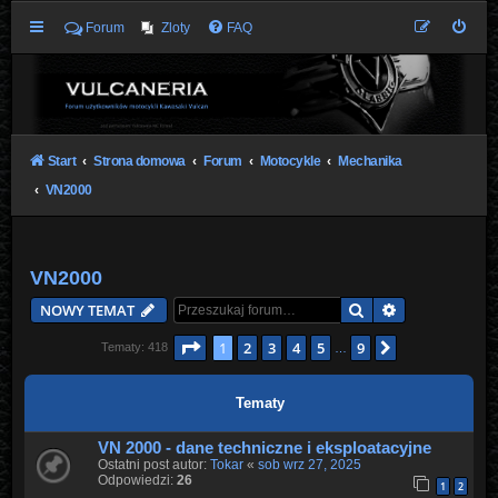
Forum
Zloty
FAQ
Start
Strona domowa
Forum
Motocykle
Mechanika
VN2000
VN2000
Szukaj
Wyszukiwani
NOWY TEMAT
Strona
1
z
9
1
2
3
4
5
9
Następna
Tematy: 418
…
Tematy
VN 2000 - dane techniczne i eksploatacyjne
Ostatni post autor:
Tokar
«
sob wrz 27, 2025
Odpowiedzi:
26
1
2