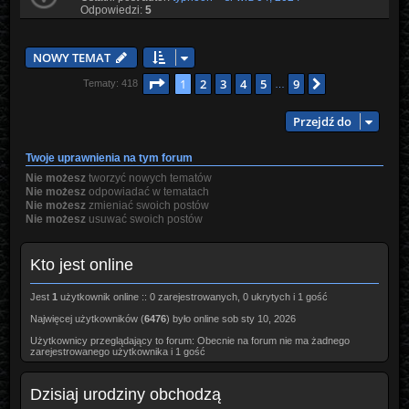
Odpowiedzi:
5
NOWY TEMAT
Strona
1
z
9
1
2
3
4
5
9
Następna
Tematy: 418
…
Przejdź do
Twoje uprawnienia na tym forum
Nie możesz
tworzyć nowych tematów
Nie możesz
odpowiadać w tematach
Nie możesz
zmieniać swoich postów
Nie możesz
usuwać swoich postów
Kto jest online
Jest
1
użytkownik online :: 0 zarejestrowanych, 0 ukrytych i 1 gość
Najwięcej użytkowników (
6476
) było online sob sty 10, 2026
Użytkownicy przeglądający to forum: Obecnie na forum nie ma żadnego
zarejestrowanego użytkownika i 1 gość
Dzisiaj urodziny obchodzą