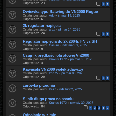
Odpowiedzi:
23
1
2
Owiewka typu Batwing do VN2000 Rogue
Ostatni post autor:
Artb
«
śr mar 19, 2025
Odpowiedzi:
6
2k regulator napięcia
Ostatni post autor:
artix
«
pt mar 14, 2025
Odpowiedzi:
24
1
2
Regulator napięcia do 2k 2004r, FN vs SH
Ostatni post autor:
Casian
«
ndz mar 09, 2025
Odpowiedzi:
9
Czujnik prędkości obrotowej Vn2000
Ostatni post autor:
Krakus 1972
«
pn mar 03, 2025
Odpowiedzi:
4
Kawasaki VN2000 wałek zdawczy
Ostatni post autor:
Iron75
«
pn mar 03, 2025
Odpowiedzi:
29
1
2
żarówka przednia
Ostatni post autor:
Kilez
«
ndz lut 02, 2025
Silnik długa praca na ssaniu
Ostatni post autor:
Krakus 1972
«
czw sty 30, 2025
Odpowiedzi:
84
1
2
3
4
5
Odpalanie w zimie