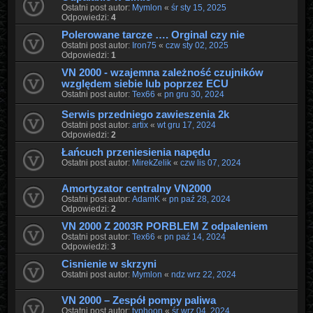
Ostatni post autor:
Mymlon
«
śr sty 15, 2025
Odpowiedzi:
4
Polerowane tarcze …. Orginal czy nie
Ostatni post autor:
Iron75
«
czw sty 02, 2025
Odpowiedzi:
1
VN 2000 - wzajemna zależność czujników
względem siebie lub poprzez ECU
Ostatni post autor:
Tex66
«
pn gru 30, 2024
Serwis przedniego zawieszenia 2k
Ostatni post autor:
artix
«
wt gru 17, 2024
Odpowiedzi:
2
Łańcuch przeniesienia napędu
Ostatni post autor:
MirekZelik
«
czw lis 07, 2024
Amortyzator centralny VN2000
Ostatni post autor:
AdamK
«
pn paź 28, 2024
Odpowiedzi:
2
VN 2000 Z 2003R PORBLEM Z odpaleniem
Ostatni post autor:
Tex66
«
pn paź 14, 2024
Odpowiedzi:
3
Cisnienie w skrzyni
Ostatni post autor:
Mymlon
«
ndz wrz 22, 2024
VN 2000 – Zespół pompy paliwa
Ostatni post autor:
typhoon
«
śr wrz 04, 2024