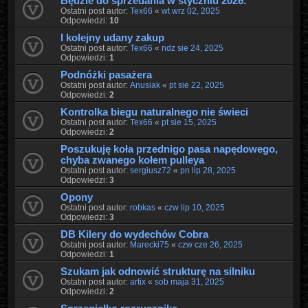
Będzie do sprzedania w styczniu 2026.
Ostatni post autor:
Tex66
«
wt wrz 02, 2025
Odpowiedzi:
10
I kolejny udany zakup
Ostatni post autor:
Tex66
«
ndz sie 24, 2025
Odpowiedzi:
1
Podnóżki pasażera
Ostatni post autor:
Anusiak
«
pt sie 22, 2025
Odpowiedzi:
2
Kontrolka biegu naturalnego nie świeci
Ostatni post autor:
Tex66
«
pt sie 15, 2025
Odpowiedzi:
2
Poszukuję koła przednigo pasa napędowego,
chyba zwanego kołem pulleya
Ostatni post autor:
sergiusz72
«
pn lip 28, 2025
Odpowiedzi:
3
Opony
Ostatni post autor:
robkas
«
czw lip 10, 2025
Odpowiedzi:
3
DB Kilery do wydechów Cobra
Ostatni post autor:
Marecki75
«
czw cze 26, 2025
Odpowiedzi:
1
Szukam jak odnowić strukturę na silniku
Ostatni post autor:
artix
«
sob maja 31, 2025
Odpowiedzi:
2