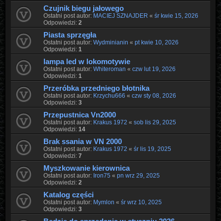
Czujnik biegu jałowego
Ostatni post autor:
MACIEJ SZNAJDER
«
śr kwie 15, 2026
Odpowiedzi:
2
Piasta sprzęgła
Ostatni post autor:
Wydminianin
«
pt kwie 10, 2026
Odpowiedzi:
1
lampa led w lokomotywie
Ostatni post autor:
Whiteroman
«
czw lut 19, 2026
Odpowiedzi:
1
Przeróbka przedniego błotnika
Ostatni post autor:
Krzychu666
«
czw sty 08, 2026
Odpowiedzi:
3
Przepustnica Vn2000
Ostatni post autor:
Krakus 1972
«
sob lis 29, 2025
Odpowiedzi:
14
Brak ssania w VN 2000
Ostatni post autor:
Krakus 1972
«
śr lis 19, 2025
Odpowiedzi:
7
Myszkowanie kierownica
Ostatni post autor:
Iron75
«
pn wrz 29, 2025
Odpowiedzi:
2
Katalog części
Ostatni post autor:
Mymlon
«
śr wrz 10, 2025
Odpowiedzi:
3