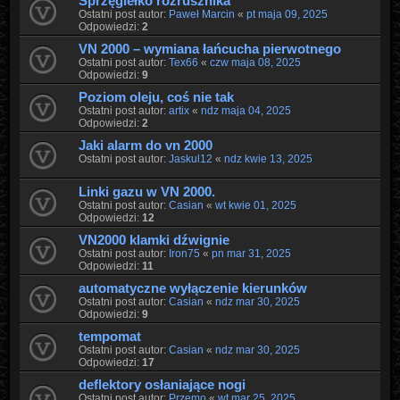
Sprzęgiełko rozrusznika
Ostatni post autor:
Paweł Marcin
«
pt maja 09, 2025
Odpowiedzi:
2
VN 2000 – wymiana łańcucha pierwotnego
Ostatni post autor:
Tex66
«
czw maja 08, 2025
Odpowiedzi:
9
Poziom oleju, coś nie tak
Ostatni post autor:
artix
«
ndz maja 04, 2025
Odpowiedzi:
2
Jaki alarm do vn 2000
Ostatni post autor:
Jaskul12
«
ndz kwie 13, 2025
Linki gazu w VN 2000.
Ostatni post autor:
Casian
«
wt kwie 01, 2025
Odpowiedzi:
12
VN2000 klamki dźwignie
Ostatni post autor:
Iron75
«
pn mar 31, 2025
Odpowiedzi:
11
automatyczne wyłączenie kierunków
Ostatni post autor:
Casian
«
ndz mar 30, 2025
Odpowiedzi:
9
tempomat
Ostatni post autor:
Casian
«
ndz mar 30, 2025
Odpowiedzi:
17
deflektory osłaniające nogi
Ostatni post autor:
Przemo
«
wt mar 25, 2025