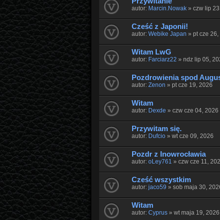
Przywitanie
autor:
Marcin.Nowak
» czw lip 23
Cześć z Japonii!
autor:
Webike Japan
» pt cze 26,
Witam LwG
autor:
Farciarz22
» ndz lip 05, 2
Pozdrowienia spod Augu
autor:
Zenon
» pt cze 19, 2026
Witam
autor:
Dexde
» czw cze 04, 2026
Przywitam się.
autor:
Dufcio
» wt cze 09, 2026
Pozdr z Inowrocławia
autor:
oLey761
» czw cze 11, 20
Cześć wszystkim
autor:
jaco59
» sob maja 30, 202
Witam
autor:
Cyprus
» wt maja 19, 2026