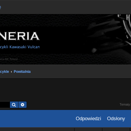
Q
cykle
Powitalnia
Szukaj
Wyszukiwanie zaawansowane
Tematy
Odpowiedzi
Odsłony