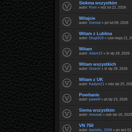
Siekma wszystkim
autor:
Roni
» ndz lut 22, 2026
Witajcie
autor:
Gremal
» pn lut 09, 2026
Witam z Lublina
autor:
Długi928
» czw maja 21, 
Witam
autor:
Adam15
» śr sty 28, 2026
Witam wszystkich
autor:
Grzech
» śr sty 28, 2026
Witam z UK
autor:
Kadym21
» ndz sty 25, 20
Powitanie
autor:
pawelll
» pt sty 23, 2026
Siema wszystkim
autor:
Anusiak
» sob sie 16, 202
VN 750
autor:
danielix_2008
» pn wrz 01