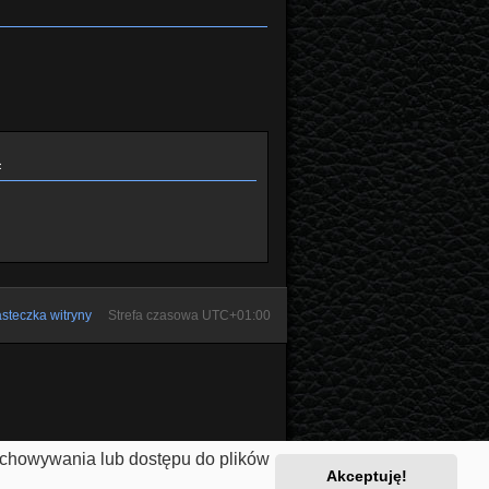
ą
steczka witryny
Strefa czasowa
UTC+01:00
zechowywania lub dostępu do plików
Akceptuję!