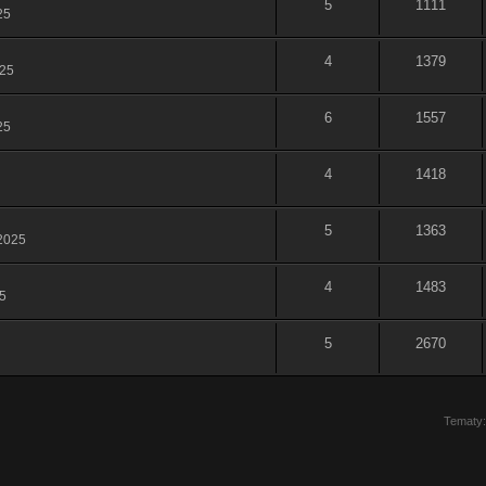
5
1111
25
4
1379
025
6
1557
25
4
1418
5
1363
 2025
4
1483
5
5
2670
Tematy