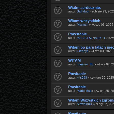
Wiatm serdecznie.
autor:
Safriduo
» sob sie 23, 202
Witam wszystkich
autor:
Mksmch
» wt cze 03, 2025
Powstanie.
autor:
MACIEJ SZNAJDER
» czw 
Witam po paru latach nie
autor:
Grzebyt
» wt cze 03, 2025
WITAM
autor:
mariozo_88
» wt wrz 02, 2
Powitanie
autor:
kris998
» czw gru 25, 2025
Powitanie
autor:
Mario Maj
» czw gru 25, 2
Witam Wszystkich zgrom
autor:
Slawek84$
» śr sty 07, 20
Powitanie