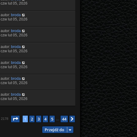
czw lut 05, 2026
autor:
broda
czw lut 05, 2026
autor:
broda
czw lut 05, 2026
autor:
broda
czw lut 05, 2026
autor:
broda
czw lut 05, 2026
autor:
broda
czw lut 05, 2026
autor:
broda
czw lut 05, 2026
Strona
1
z
44
1
2
3
4
5
44
Następna
: 2178
…
Przejdź do