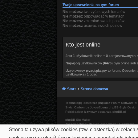
Twoje uprawnienia na tym forum
Nie możesz
tworzyć nowych tematów
Nie możesz
odpowiadać w tematach
Nie możesz
zmieniać swoich postów
Nie możesz
usuwać swoich postów
Kto jest online
Jest
1
użytkownik online :: 0 zarejestrowanych, 
Najwięcej użytkowników (
6476
) było online sob 
Użytkownicy przeglądający to forum: Obecnie 
użytkownika i 1 gość
Start
Strona domowa
Technologię dostarcza
phpBB
® Forum Software © 
Style: Carbon by Joyce&Luna
phpBB-Style-Design
Polski pakiet językowy dostarcza
phpBB.pl
phpBB SiteMaker
Zasady ochrony danych osobowych
|
Regulamin
Strona ta używa plików cookies (tzw. ciasteczka) w celac
cookies można określić w ustawieniach przeglądarki inter