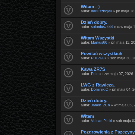
Witam :-)
autor:
dariuszbojek
» pn maja 18
Dzień dobry.
autor:
soloniusz444
» czw maja 1
Witam Wszystki
autor:
Markus66
» pn maja 11, 2
Powitać wszystkich
autor:
R0GNAR
» sob maja 30, 
Kawa ZR7S
autor:
Polo
» czw maja 07, 2026
LWG z Rawicza.
autor:
Dominik.C
» pn maja 04, 
Dzień dobry.
autor:
Janek_ŻCh
» wt maja 05, 
Witam
autor:
Vulcan Pilski
» sob maja 0
Pozdrowienia z Pszczyny 