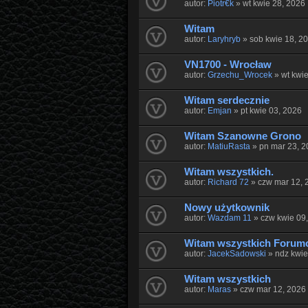
autor:
Piotr€k
» wt kwie 28, 2026
Witam
autor:
Laryhryb
» sob kwie 18, 2
VN1700 - Wrocław
autor:
Grzechu_Wrocek
» wt kwie
Witam serdecznie
autor:
Emjan
» pt kwie 03, 2026
Witam Szanowne Grono
autor:
MatiuRasta
» pn mar 23, 2
Witam wszystkich.
autor:
Richard 72
» czw mar 12, 
Nowy użytkownik
autor:
Wazdam 11
» czw kwie 09
Witam wszystkich Foru
autor:
JacekSadowski
» ndz kwie
Witam wszystkich
autor:
Maras
» czw mar 12, 2026