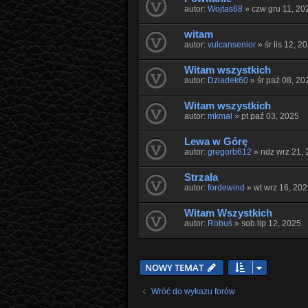
autor:
Wojtas68
» czw gru 11, 20
witam
autor:
vulcansenior
» śr lis 12, 2
Witam wszystkich
autor:
Dziadek60
» śr paź 08, 20
Witam wszystkich
autor:
mkmal
» pt paź 03, 2025
Lewa w Górę
autor:
gregorb612
» ndz wrz 21,
Strzała
autor:
fordewind
» wt wrz 16, 202
Witam Wszystkich
autor:
Robuś
» sob lip 12, 2025
NOWY TEMAT
Wróć do wykazu forów