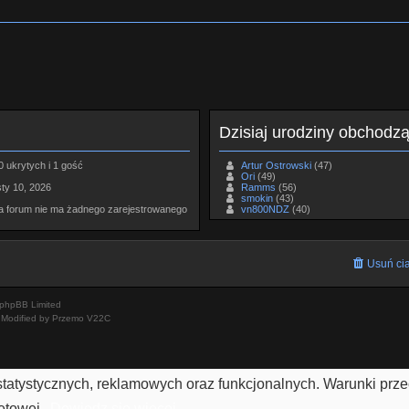
Dzisiaj urodziny obchodz
0 ukrytych i 1 gość
Artur Ostrowski
(47)
Ori
(49)
sty 10, 2026
Ramms
(56)
smokin
(43)
na forum nie ma żadnego zarejestrowanego
vn800NDZ
(40)
Usuń cia
phpBB Limited
Modified by Przemo
V22C
h statystycznych, reklamowych oraz funkcjonalnych. Warunki pr
netowej.
Dowiedz się więcej