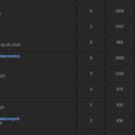
5
1604
5
2
3707
6
869
sty 29, 2026
obecności.
6
2693
3
1162
025
4
875
5
833
025
adzonych
5
836
26