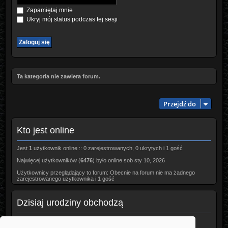
Zapamiętaj mnie
Ukryj mój status podczas tej sesji
Ta kategoria nie zawiera forum.
Przejdź do
Kto jest online
Jest
1
użytkownik online :: 0 zarejestrowanych, 0 ukrytych i 1 gość
Najwięcej użytkowników (
6476
) było online sob sty 10, 2026
Użytkownicy przeglądający to forum: Obecnie na forum nie ma żadnego
zarejestrowanego użytkownika i 1 gość
Dzisiaj urodziny obchodzą
Awest
(55)
Borowik
(47)