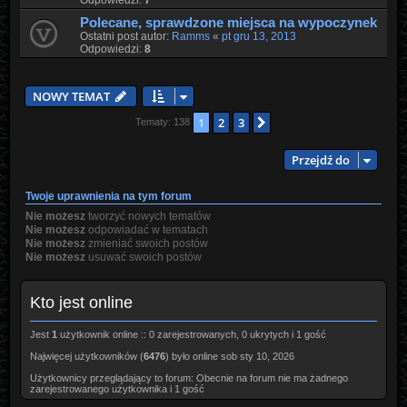
Polecane, sprawdzone miejsca na wypoczynek
Ostatni post autor:
Ramms
«
pt gru 13, 2013
Odpowiedzi:
8
NOWY TEMAT
1
2
3
Następna
Tematy: 138
Przejdź do
Twoje uprawnienia na tym forum
Nie możesz
tworzyć nowych tematów
Nie możesz
odpowiadać w tematach
Nie możesz
zmieniać swoich postów
Nie możesz
usuwać swoich postów
Kto jest online
Jest
1
użytkownik online :: 0 zarejestrowanych, 0 ukrytych i 1 gość
Najwięcej użytkowników (
6476
) było online sob sty 10, 2026
Użytkownicy przeglądający to forum: Obecnie na forum nie ma żadnego
zarejestrowanego użytkownika i 1 gość