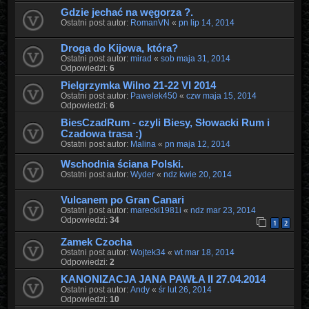
Gdzie jechać na węgorza ?.
Ostatni post autor:
RomanVN
«
pn lip 14, 2014
Droga do Kijowa, która?
Ostatni post autor:
mirad
«
sob maja 31, 2014
Odpowiedzi:
6
Pielgrzymka Wilno 21-22 VI 2014
Ostatni post autor:
Pawelek450
«
czw maja 15, 2014
Odpowiedzi:
6
BiesCzadRum - czyli Biesy, Słowacki Rum i
Czadowa trasa :)
Ostatni post autor:
Malina
«
pn maja 12, 2014
Wschodnia ściana Polski.
Ostatni post autor:
Wyder
«
ndz kwie 20, 2014
Vulcanem po Gran Canari
Ostatni post autor:
marecki1981i
«
ndz mar 23, 2014
Odpowiedzi:
34
1
2
Zamek Czocha
Ostatni post autor:
Wojtek34
«
wt mar 18, 2014
Odpowiedzi:
2
KANONIZACJA JANA PAWŁA II 27.04.2014
Ostatni post autor:
Andy
«
śr lut 26, 2014
Odpowiedzi:
10