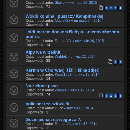
Ostatni post autor:
Sławek
«
wt maja 19, 2015
Odpowiedzi:
71
1
2
3
4
Wokół komina i puszczy Kampinoskiej
Ostatni post autor:
MaciekSz
«
pn maja 04, 2015
Odpowiedzi:
6
"oldtimerem dookoła Bałtyku"-niedokończona
podróż
Ostatni post autor:
RomanVN
«
ndz kwie 26, 2015
Odpowiedzi:
14
Alpy we wrześniu
Ostatni post autor:
Waldek
«
pn wrz 22, 2014
Odpowiedzi:
28
1
2
Kermit w Chorwacji i BiH kilka zdjęć
Ostatni post autor:
Kecik1993
«
pt wrz 12, 2014
Odpowiedzi:
14
Na zielone piwo...
Ostatni post autor:
Zombie
«
wt sie 12, 2014
Odpowiedzi:
74
1
2
3
4
policjant też człowiek
Ostatni post autor:
Duch
«
ndz sie 03, 2014
Odpowiedzi:
1
Gdzie jechać na węgorza ?.
Ostatni post autor:
RomanVN
«
śr lip 16, 2014
Odpowiedzi:
11