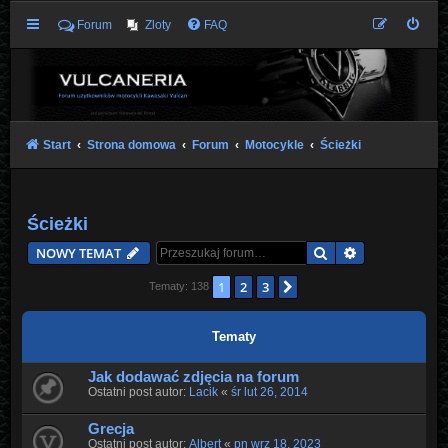
Forum
Zloty
FAQ
Start
Strona domowa
Forum
Motocykle
Ścieżki
Ścieżki
Szukaj
Wyszukiwani
NOWY TEMAT
1
2
3
Następna
Tematy: 138
Tematy
Jak dodawać zdjęcia na forum
Ostatni post autor:
Lacik
«
śr lut 26, 2014
Grecja
Ostatni post autor:
Albert
«
pn wrz 18, 2023