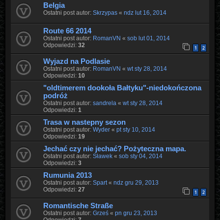
Belgia
Ostatni post autor:
Skrzypas
«
ndz lut 16, 2014
Route 66 2014
Ostatni post autor:
RomanVN
«
sob lut 01, 2014
Odpowiedzi:
32
1
2
Wyjazd na Podlasie
Ostatni post autor:
RomanVN
«
wt sty 28, 2014
Odpowiedzi:
10
"oldtimerem dookoła Bałtyku"-niedokończona
podróż
Ostatni post autor:
sandrela
«
wt sty 28, 2014
Odpowiedzi:
1
Trasa w nastepny sezon
Ostatni post autor:
Wyder
«
pt sty 10, 2014
Odpowiedzi:
19
Jechać czy nie jechać? Pożyteczna mapa.
Ostatni post autor:
Sławek
«
sob sty 04, 2014
Odpowiedzi:
3
Rumunia 2013
Ostatni post autor:
Spart
«
ndz gru 29, 2013
Odpowiedzi:
27
1
2
Romantische Straße
Ostatni post autor:
Grześ
«
pn gru 23, 2013
Odpowiedzi:
7