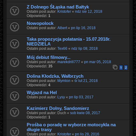
Z Dolnego ŚŁąska nad Bałtyk
Ostatni post autor:
Kristofer
«
ndz sie 12, 2018
Odpowiedzi:
1
Nowopolock
Ostatni post autor:
Albert
«
pn lip 16, 2018
Taka propozycja polatania - 15.07.2018r.
NIEDZIELA
Ostatni post autor:
Tex66
«
ndz lip 08, 2018
Mój debiut filmowy...
Ostatni post autor:
marekdrill777
«
pn mar 05, 2018
Odpowiedzi:
35
1
2
Dolina Kłodzka, Wałbrzych
Ostatni post autor:
Mymlon
«
śr lut 21, 2018
Odpowiedzi:
4
Wyjazd na Hel
Ostatni post autor:
Lysy
«
pn lip 03, 2017
Kazimierz Dolny, Sandomierz
Ostatni post autor:
Duch
«
sob kwie 08, 2017
Odpowiedzi:
1
Prośba o poradę w wyborze motocykla na
długie trasy
Ostatni post autor:
Kristofer
«
pn lis 28, 2016