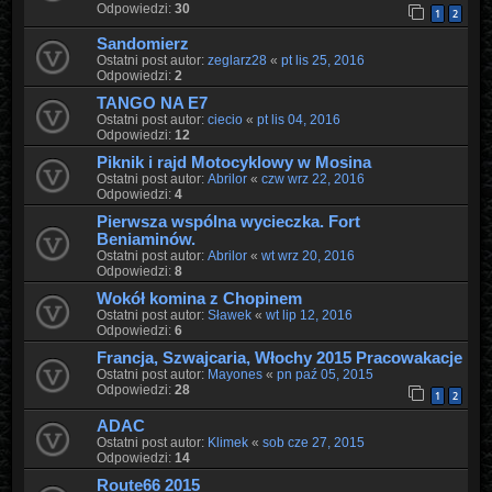
Odpowiedzi:
30
1
2
Sandomierz
Ostatni post autor:
zeglarz28
«
pt lis 25, 2016
Odpowiedzi:
2
TANGO NA E7
Ostatni post autor:
ciecio
«
pt lis 04, 2016
Odpowiedzi:
12
Piknik i rajd Motocyklowy w Mosina
Ostatni post autor:
Abrilor
«
czw wrz 22, 2016
Odpowiedzi:
4
Pierwsza wspólna wycieczka. Fort
Beniaminów.
Ostatni post autor:
Abrilor
«
wt wrz 20, 2016
Odpowiedzi:
8
Wokół komina z Chopinem
Ostatni post autor:
Sławek
«
wt lip 12, 2016
Odpowiedzi:
6
Francja, Szwajcaria, Włochy 2015 Pracowakacje
Ostatni post autor:
Mayones
«
pn paź 05, 2015
Odpowiedzi:
28
1
2
ADAC
Ostatni post autor:
Klimek
«
sob cze 27, 2015
Odpowiedzi:
14
Route66 2015