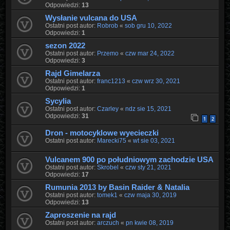
Odpowiedzi:
13
Wysłanie vulcana do USA
Ostatni post autor:
Robrob
«
sob gru 10, 2022
Odpowiedzi:
1
sezon 2022
Ostatni post autor:
Przemo
«
czw mar 24, 2022
Odpowiedzi:
3
Rajd Gimelarza
Ostatni post autor:
franc1213
«
czw wrz 30, 2021
Odpowiedzi:
1
Sycylia
Ostatni post autor:
Czarley
«
ndz sie 15, 2021
Odpowiedzi:
31
1
2
Dron - motocyklowe wyecieczki
Ostatni post autor:
Marecki75
«
wt sie 03, 2021
Vulcanem 900 po południowym zachodzie USA
Ostatni post autor:
Skrobel
«
czw sty 21, 2021
Odpowiedzi:
17
Rumunia 2013 by Basin Raider & Natalia
Ostatni post autor:
tomek1
«
czw maja 30, 2019
Odpowiedzi:
13
Zaproszenie na rajd
Ostatni post autor:
arczuch
«
pn kwie 08, 2019