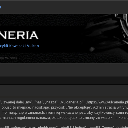
Q
l”, zwanej dalej „my”, ”nas”, „nasza”, „Vulcaneria.pl”, „https://www.vulcaneria
z, opuść to miejsce, naciskając przycisk „Nie akceptuję”. Administracja witry
informując cię o zmianach, niemniej wskazane jest, aby użytkownicy sami reg
po zmianach regulaminu oznacza, że akceptujesz te zmiany ze wszelkimi kon
, „phpBB software”, „www.phpbb.com”, „phpBB Limited”, „phpBB Teams” działaj