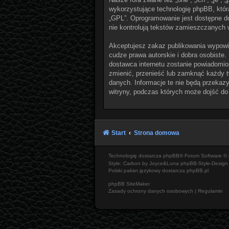
wykorzystujące technologię phpBB, która 
„GPL”. Oprogramowanie jest dostępne d
nie kontrolują tekstów zamieszczanych 
Akceptujesz zakaz publikowania wypowi
cudze prawa autorskie i dobra osobiste.
dostawca internetu zostanie powiadomio
zmienić, przenieść lub zamknąć każdy t
danych. Informacje te nie będą przekazy
witryny, podczas których może dojść do
Start
Strona domowa
Technologię dostarcza
phpBB
® Forum Software © 
Style: Carbon by Joyce&Luna
phpBB-Style-Design
Polski pakiet językowy dostarcza
phpBB.pl
phpBB SiteMaker
Zasady ochrony danych osobowych
|
Regulamin