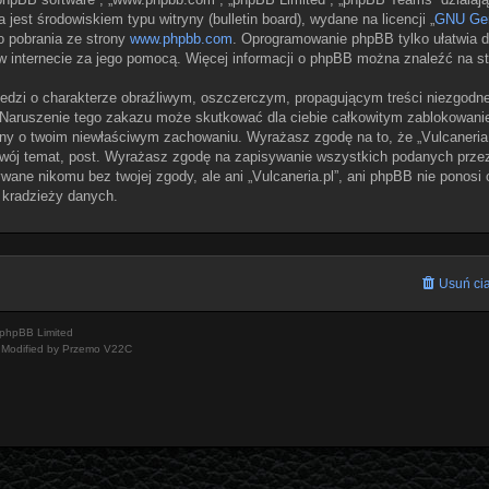
jest środowiskiem typu witryny (bulletin board), wydane na licencji „
GNU Gen
o pobrania ze strony
www.phpbb.com
. Oprogramowanie phpBB tylko ułatwia dy
w internecie za jego pomocą. Więcej informacji o phpBB można znaleźć na s
edzi o charakterze obraźliwym, oszczerczym, propagującym treści niezgodn
 Naruszenie tego zakazu może skutkować dla ciebie całkowitym zablokowaniem
ny o twoim niewłaściwym zachowaniu. Wyrażasz zgodę na to, że „Vulcaneria.
wój temat, post. Wyrażasz zgodę na zapisywanie wszystkich podanych przez 
wane nikomu bez twojej zgody, ale ani „Vulcaneria.pl”, ani phpBB nie ponosi
 kradzieży danych.
Usuń cia
phpBB Limited
Modified by Przemo
V22C