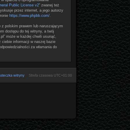
eral Public License v2
” zwanej też
skusje przez internet, a jego autorzy
tronie
https://www.phpbb.com/
.
e z polskim prawem lub naruszającym
 dostępu do tej witryny, a twój
pl” może w każdej chwili usunąć,
ciebie informacji w naszej bazie
 odpowiedzialności za włamania do
steczka witryny
Strefa czasowa
UTC+01:00