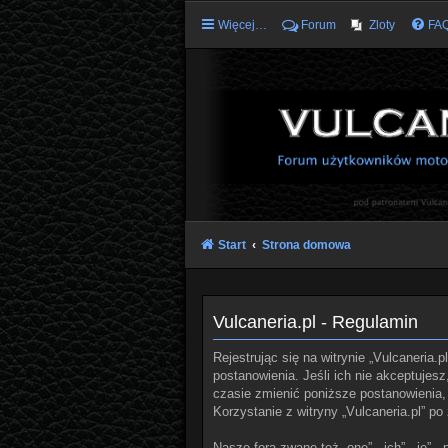
Więcej…
Forum
Zloty
FA
Start
Strona domowa
Vulcaneria.pl - Regulamin
Rejestrując się na witrynie „Vulcaneria.p
postanowienia. Jeśli ich nie akceptujes
czasie zmienić poniższe postanowienia, 
Korzystanie z witryny „Vulcaneria.pl” 
Nasze fora zwane też „one”, „ich”, „je”