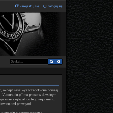
Zarejestruj się
Zaloguj się
Szukaj
Wyszukiwanie zaawansowane
.pl”, akceptujesz wyszczególnione poniżej
ny „Vulcaneria.pl” ma prawo w dowolnym
ularnie zaglądali do tego regulaminu.
sekwencjami prawnymi.
ą w oparciu o oprogramowanie