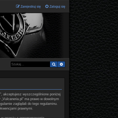
Zarejestruj się
Zaloguj się
Szukaj
Wyszukiwanie zaawansowane
.pl”, akceptujesz wyszczególnione poniżej
ny „Vulcaneria.pl” ma prawo w dowolnym
ularnie zaglądali do tego regulaminu.
sekwencjami prawnymi.
ą w oparciu o oprogramowanie