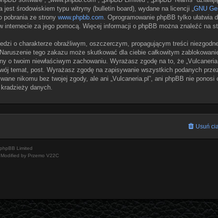
jest środowiskiem typu witryny (bulletin board), wydane na licencji „
GNU Gen
o pobrania ze strony
www.phpbb.com
. Oprogramowanie phpBB tylko ułatwia dy
w internecie za jego pomocą. Więcej informacji o phpBB można znaleźć na s
edzi o charakterze obraźliwym, oszczerczym, propagującym treści niezgodn
 Naruszenie tego zakazu może skutkować dla ciebie całkowitym zablokowaniem
ny o twoim niewłaściwym zachowaniu. Wyrażasz zgodę na to, że „Vulcaneria.
wój temat, post. Wyrażasz zgodę na zapisywanie wszystkich podanych przez 
wane nikomu bez twojej zgody, ale ani „Vulcaneria.pl”, ani phpBB nie ponosi
 kradzieży danych.
Usuń cia
phpBB Limited
Modified by Przemo
V22C