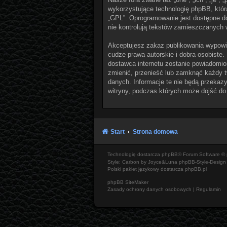
wykorzystujące technologię phpBB, która 
„GPL”. Oprogramowanie jest dostępne d
nie kontrolują tekstów zamieszczanych 
Akceptujesz zakaz publikowania wypowi
cudze prawa autorskie i dobra osobiste.
dostawca internetu zostanie powiadomio
zmienić, przenieść lub zamknąć każdy t
danych. Informacje te nie będą przekazy
witryny, podczas których może dojść do
Start
Strona domowa
Technologię dostarcza
phpBB
® Forum Software © 
Style: Carbon by Joyce&Luna
phpBB-Style-Design
Polski pakiet językowy dostarcza
phpBB.pl
phpBB SiteMaker
Zasady ochrony danych osobowych
|
Regulamin