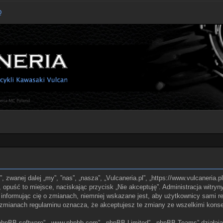
Q
l”, zwanej dalej „my”, ”nas”, „nasza”, „Vulcaneria.pl”, „https://www.vulcaneria
z, opuść to miejsce, naciskając przycisk „Nie akceptuję”. Administracja witry
informując cię o zmianach, niemniej wskazane jest, aby użytkownicy sami reg
po zmianach regulaminu oznacza, że akceptujesz te zmiany ze wszelkimi kon
, „phpBB software”, „www.phpbb.com”, „phpBB Limited”, „phpBB Teams” działaj