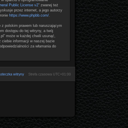
eral Public License v2
” zwanej też
skusje przez internet, a jego autorzy
tronie
https://www.phpbb.com/
.
e z polskim prawem lub naruszającym
 dostępu do tej witryny, a twój
pl” może w każdej chwili usunąć,
ciebie informacji w naszej bazie
 odpowiedzialności za włamania do
steczka witryny
Strefa czasowa
UTC+01:00