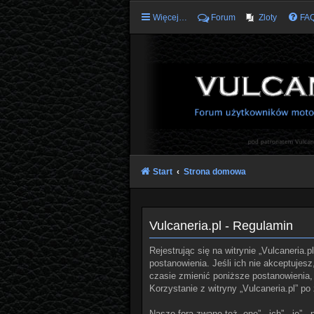
Więcej…
Forum
Zloty
FA
Start
Strona domowa
Vulcaneria.pl - Regulamin
Rejestrując się na witrynie „Vulcaneria.p
postanowienia. Jeśli ich nie akceptujes
czasie zmienić poniższe postanowienia, 
Korzystanie z witryny „Vulcaneria.pl” 
Nasze fora zwane też „one”, „ich”, „je”