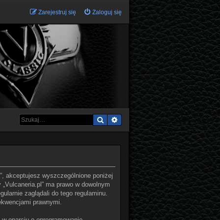
Zarejestruj się
Zaloguj się
Szukaj
Wyszukiwanie zaawansowane
.pl”, akceptujesz wyszczególnione poniżej
ny „Vulcaneria.pl” ma prawo w dowolnym
ularnie zaglądali do tego regulaminu.
sekwencjami prawnymi.
ą w oparciu o oprogramowanie