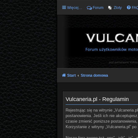
Więcej…
Forum
Zloty
FA
Start
Strona domowa
Vulcaneria.pl - Regulamin
Rejestrując się na witrynie „Vulcaneria.p
postanowienia. Jeśli ich nie akceptujes
czasie zmienić poniższe postanowienia, 
Korzystanie z witryny „Vulcaneria.pl” 
Nasze fora zwane też „one”, „ich”, „je”