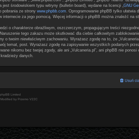
jest środowiskiem typu witryny (bulletin board), wydane na licencji „
GNU Gen
o pobrania ze strony
www.phpbb.com
. Oprogramowanie phpBB tylko ułatwia dy
w internecie za jego pomocą. Więcej informacji o phpBB można znaleźć na s
edzi o charakterze obraźliwym, oszczerczym, propagującym treści niezgodn
 Naruszenie tego zakazu może skutkować dla ciebie całkowitym zablokowaniem
ny o twoim niewłaściwym zachowaniu. Wyrażasz zgodę na to, że „Vulcaneria.
wój temat, post. Wyrażasz zgodę na zapisywanie wszystkich podanych przez 
wane nikomu bez twojej zgody, ale ani „Vulcaneria.pl”, ani phpBB nie ponosi
 kradzieży danych.
Usuń cia
phpBB Limited
Modified by Przemo
V22C