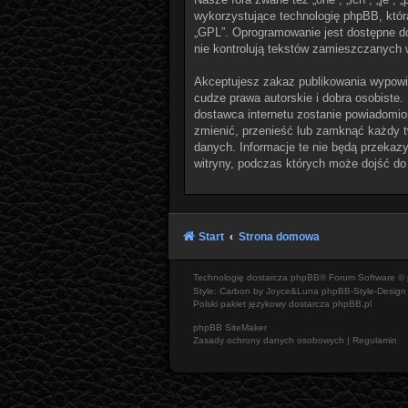
wykorzystujące technologię phpBB, która 
„GPL”. Oprogramowanie jest dostępne d
nie kontrolują tekstów zamieszczanych 
Akceptujesz zakaz publikowania wypowi
cudze prawa autorskie i dobra osobiste.
dostawca internetu zostanie powiadomio
zmienić, przenieść lub zamknąć każdy t
danych. Informacje te nie będą przekazy
witryny, podczas których może dojść do
Start
Strona domowa
Technologię dostarcza
phpBB
® Forum Software © 
Style: Carbon by Joyce&Luna
phpBB-Style-Design
Polski pakiet językowy dostarcza
phpBB.pl
phpBB SiteMaker
Zasady ochrony danych osobowych
|
Regulamin