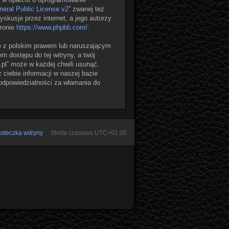
eral Public License v2
” zwanej też
skusje przez internet, a jego autorzy
tronie
https://www.phpbb.com/
.
e z polskim prawem lub naruszającym
 dostępu do tej witryny, a twój
pl” może w każdej chwili usunąć,
ciebie informacji w naszej bazie
 odpowiedzialności za włamania do
steczka witryny
Strefa czasowa
UTC+01:00