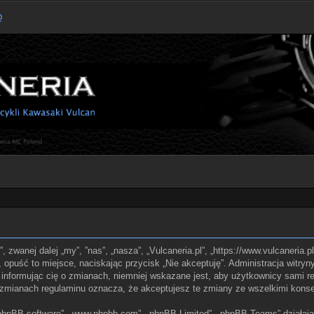
Q
l”, zwanej dalej „my”, ”nas”, „nasza”, „Vulcaneria.pl”, „https://www.vulcaneria
z, opuść to miejsce, naciskając przycisk „Nie akceptuję”. Administracja witry
informując cię o zmianach, niemniej wskazane jest, aby użytkownicy sami reg
po zmianach regulaminu oznacza, że akceptujesz te zmiany ze wszelkimi kon
, „phpBB software”, „www.phpbb.com”, „phpBB Limited”, „phpBB Teams” działaj