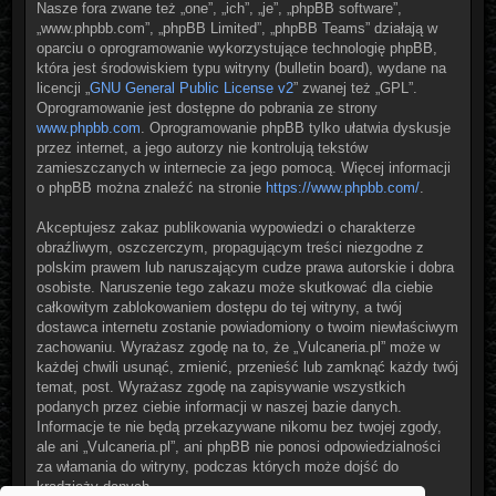
Nasze fora zwane też „one”, „ich”, „je”, „phpBB software”,
„www.phpbb.com”, „phpBB Limited”, „phpBB Teams” działają w
oparciu o oprogramowanie wykorzystujące technologię phpBB,
która jest środowiskiem typu witryny (bulletin board), wydane na
licencji „
GNU General Public License v2
” zwanej też „GPL”.
Oprogramowanie jest dostępne do pobrania ze strony
www.phpbb.com
. Oprogramowanie phpBB tylko ułatwia dyskusje
przez internet, a jego autorzy nie kontrolują tekstów
zamieszczanych w internecie za jego pomocą. Więcej informacji
o phpBB można znaleźć na stronie
https://www.phpbb.com/
.
Akceptujesz zakaz publikowania wypowiedzi o charakterze
obraźliwym, oszczerczym, propagującym treści niezgodne z
polskim prawem lub naruszającym cudze prawa autorskie i dobra
osobiste. Naruszenie tego zakazu może skutkować dla ciebie
całkowitym zablokowaniem dostępu do tej witryny, a twój
dostawca internetu zostanie powiadomiony o twoim niewłaściwym
zachowaniu. Wyrażasz zgodę na to, że „Vulcaneria.pl” może w
każdej chwili usunąć, zmienić, przenieść lub zamknąć każdy twój
temat, post. Wyrażasz zgodę na zapisywanie wszystkich
podanych przez ciebie informacji w naszej bazie danych.
Informacje te nie będą przekazywane nikomu bez twojej zgody,
ale ani „Vulcaneria.pl”, ani phpBB nie ponosi odpowiedzialności
za włamania do witryny, podczas których może dojść do
kradzieży danych.