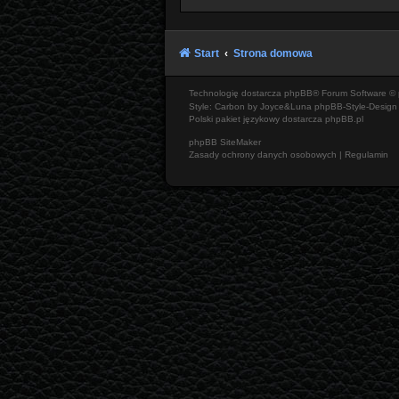
Start
Strona domowa
Technologię dostarcza
phpBB
® Forum Software © 
Style: Carbon by Joyce&Luna
phpBB-Style-Design
Polski pakiet językowy dostarcza
phpBB.pl
phpBB SiteMaker
Zasady ochrony danych osobowych
|
Regulamin