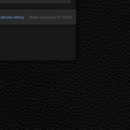
steczka witryny
Strefa czasowa
UTC+01:00