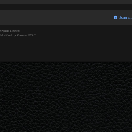
Usuń cia
phpBB Limited
Modified by Przemo
V22C