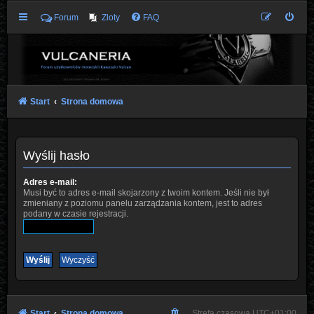
Forum
Zloty
FAQ
Start
Strona domowa
Wyślij hasło
Adres e-mail:
Musi być to adres e-mail skojarzony z twoim kontem. Jeśli nie był
zmieniany z poziomu panelu zarządzania kontem, jest to adres
podany w czasie rejestracji.
Start
Strona domowa
Strefa czasowa
UTC+01:00