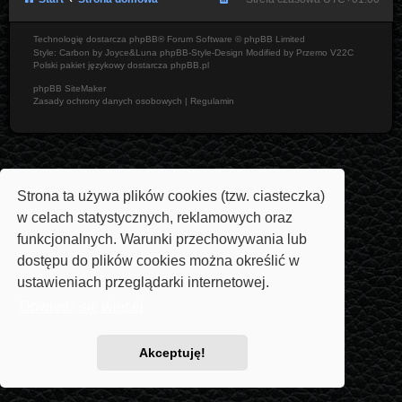
Technologię dostarcza
phpBB
® Forum Software © phpBB Limited
Style: Carbon by Joyce&Luna
phpBB-Style-Design
Modified by Przemo
V22C
Polski pakiet językowy dostarcza
phpBB.pl
phpBB SiteMaker
Zasady ochrony danych osobowych
|
Regulamin
Strona ta używa plików cookies (tzw. ciasteczka)
w celach statystycznych, reklamowych oraz
funkcjonalnych. Warunki przechowywania lub
dostępu do plików cookies można określić w
ustawieniach przeglądarki internetowej.
Dowiedz się więcej
Akceptuję!