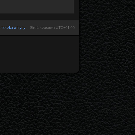
steczka witryny
Strefa czasowa
UTC+01:00