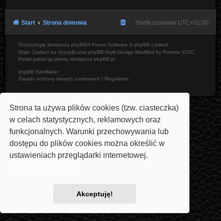
Start
Strona domowa
Strefa czasowa
UTC+01:00
Technologię dostarcza
phpBB
® Forum Software © phpBB Limited
Style: Carbon by Joyce&Luna
phpBB-Style-Design
Modified by Przemo
V22C
Polski pakiet językowy dostarcza
phpBB.pl
phpBB SiteMaker
Zasady ochrony danych osobowych
|
Regulamin
Strona ta używa plików cookies (tzw. ciasteczka)
w celach statystycznych, reklamowych oraz
funkcjonalnych. Warunki przechowywania lub
dostępu do plików cookies można określić w
ustawieniach przeglądarki internetowej.
Dowiedz się więcej
Akceptuję!