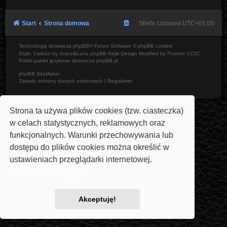
Start
Strona domowa
Strefa czasowa
UTC+01:00
Technologię dostarcza
phpBB
® Forum Software © phpBB Limited
Style: Carbon by Joyce&Luna
phpBB-Style-Design
Modified by Przemo
V22C
Polski pakiet językowy dostarcza
phpBB.pl
phpBB SiteMaker
Zasady ochrony danych osobowych
|
Regulamin
Strona ta używa plików cookies (tzw. ciasteczka)
w celach statystycznych, reklamowych oraz
funkcjonalnych. Warunki przechowywania lub
dostępu do plików cookies można określić w
ustawieniach przeglądarki internetowej.
Dowiedz się więcej
Akceptuję!