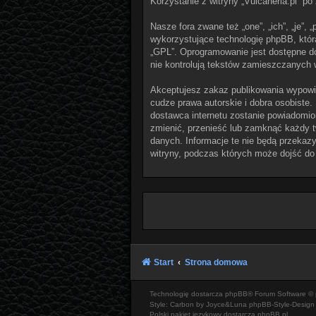
Korzystanie z witryny „Vulcaneria.pl” 
Nasze fora zwane też „one”, „ich”, „je”
wykorzystujące technologię phpBB, która 
„GPL”. Oprogramowanie jest dostępne d
nie kontrolują tekstów zamieszczanych 
Akceptujesz zakaz publikowania wypowi
cudze prawa autorskie i dobra osobiste.
dostawca internetu zostanie powiadomio
zmienić, przenieść lub zamknąć każdy t
danych. Informacje te nie będą przekazy
witryny, podczas których może dojść do
Start
Strona domowa
Technologię dostarcza
phpBB
® Forum Software © 
Style: Carbon by Joyce&Luna
phpBB-Style-Design
Polski pakiet językowy dostarcza
phpBB.pl