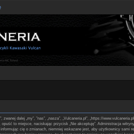
Q
l”, zwanej dalej „my”, ”nas”, „nasza”, „Vulcaneria.pl”, „https://www.vulcaneria
z, opuść to miejsce, naciskając przycisk „Nie akceptuję”. Administracja witry
informując cię o zmianach, niemniej wskazane jest, aby użytkownicy sami reg