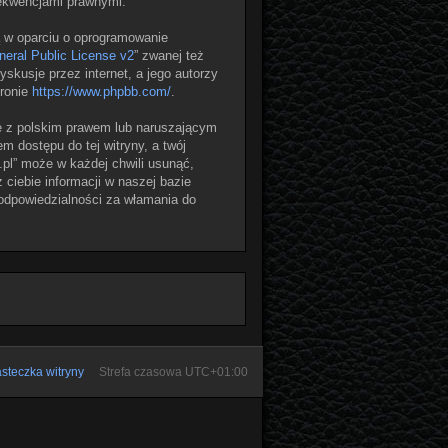
sekwencjami prawnymi.
ą w oparciu o oprogramowanie
eral Public License v2
” zwanej też
skusje przez internet, a jego autorzy
tronie
https://www.phpbb.com/
.
e z polskim prawem lub naruszającym
 dostępu do tej witryny, a twój
pl” może w każdej chwili usunąć,
ciebie informacji w naszej bazie
 odpowiedzialności za włamania do
steczka witryny
Strefa czasowa
UTC+01:00