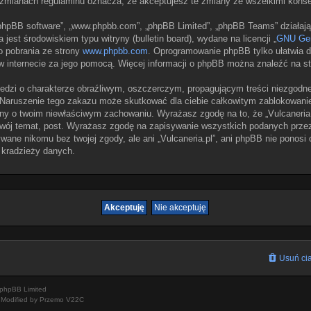
po zmianach regulaminu oznacza, że akceptujesz te zmiany ze wszelkimi kon
, „phpBB software”, „www.phpbb.com”, „phpBB Limited”, „phpBB Teams” działaj
jest środowiskiem typu witryny (bulletin board), wydane na licencji „
GNU Gen
o pobrania ze strony
www.phpbb.com
. Oprogramowanie phpBB tylko ułatwia dy
w internecie za jego pomocą. Więcej informacji o phpBB można znaleźć na s
edzi o charakterze obraźliwym, oszczerczym, propagującym treści niezgodn
 Naruszenie tego zakazu może skutkować dla ciebie całkowitym zablokowaniem
ny o twoim niewłaściwym zachowaniu. Wyrażasz zgodę na to, że „Vulcaneria.
wój temat, post. Wyrażasz zgodę na zapisywanie wszystkich podanych przez 
wane nikomu bez twojej zgody, ale ani „Vulcaneria.pl”, ani phpBB nie ponosi
 kradzieży danych.
Usuń cia
phpBB Limited
Modified by Przemo
V22C