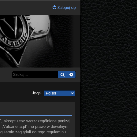
Zaloguj się
Szukaj
Wyszukiwanie zaawansowane
Język:
.pl”, akceptujesz wyszczególnione poniżej
ny „Vulcaneria.pl” ma prawo w dowolnym
ularnie zaglądali do tego regulaminu.