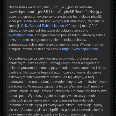
Nasze fora zwane też „one”, „ich”, „je”, „phpBB software”,
„www.phpbb.com”, „phpBB Limited”, „phpBB Teams” działają w
oparciu o oprogramowanie wykorzystujące technologię phpBB,
która jest środowiskiem typu witryny (bulletin board), wydane na
licencji „
GNU General Public License v2
” zwanej też „GPL”.
Oprogramowanie jest dostępne do pobrania ze strony
www.phpbb.com
. Oprogramowanie phpBB tylko ułatwia dyskusje
przez internet, a jego autorzy nie kontrolują tekstów
zamieszczanych w internecie za jego pomocą. Więcej informacji
o phpBB można znaleźć na stronie
https://www.phpbb.com/
.
Akceptujesz zakaz publikowania wypowiedzi o charakterze
obraźliwym, oszczerczym, propagującym treści niezgodne z
polskim prawem lub naruszającym cudze prawa autorskie i dobra
osobiste. Naruszenie tego zakazu może skutkować dla ciebie
całkowitym zablokowaniem dostępu do tej witryny, a twój
dostawca internetu zostanie powiadomiony o twoim niewłaściwym
zachowaniu. Wyrażasz zgodę na to, że „Vulcaneria.pl” może w
każdej chwili usunąć, zmienić, przenieść lub zamknąć każdy twój
temat, post. Wyrażasz zgodę na zapisywanie wszystkich
podanych przez ciebie informacji w naszej bazie danych.
Informacje te nie będą przekazywane nikomu bez twojej zgody,
ale ani „Vulcaneria.pl”, ani phpBB nie ponosi odpowiedzialności
za włamania do witryny, podczas których może dojść do