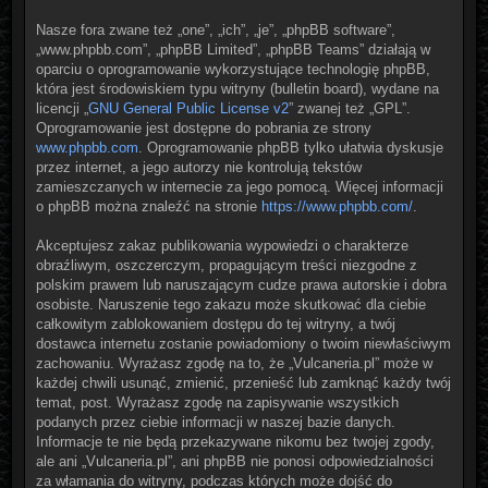
Nasze fora zwane też „one”, „ich”, „je”, „phpBB software”,
„www.phpbb.com”, „phpBB Limited”, „phpBB Teams” działają w
oparciu o oprogramowanie wykorzystujące technologię phpBB,
która jest środowiskiem typu witryny (bulletin board), wydane na
licencji „
GNU General Public License v2
” zwanej też „GPL”.
Oprogramowanie jest dostępne do pobrania ze strony
www.phpbb.com
. Oprogramowanie phpBB tylko ułatwia dyskusje
przez internet, a jego autorzy nie kontrolują tekstów
zamieszczanych w internecie za jego pomocą. Więcej informacji
o phpBB można znaleźć na stronie
https://www.phpbb.com/
.
Akceptujesz zakaz publikowania wypowiedzi o charakterze
obraźliwym, oszczerczym, propagującym treści niezgodne z
polskim prawem lub naruszającym cudze prawa autorskie i dobra
osobiste. Naruszenie tego zakazu może skutkować dla ciebie
całkowitym zablokowaniem dostępu do tej witryny, a twój
dostawca internetu zostanie powiadomiony o twoim niewłaściwym
zachowaniu. Wyrażasz zgodę na to, że „Vulcaneria.pl” może w
każdej chwili usunąć, zmienić, przenieść lub zamknąć każdy twój
temat, post. Wyrażasz zgodę na zapisywanie wszystkich
podanych przez ciebie informacji w naszej bazie danych.
Informacje te nie będą przekazywane nikomu bez twojej zgody,
ale ani „Vulcaneria.pl”, ani phpBB nie ponosi odpowiedzialności
za włamania do witryny, podczas których może dojść do