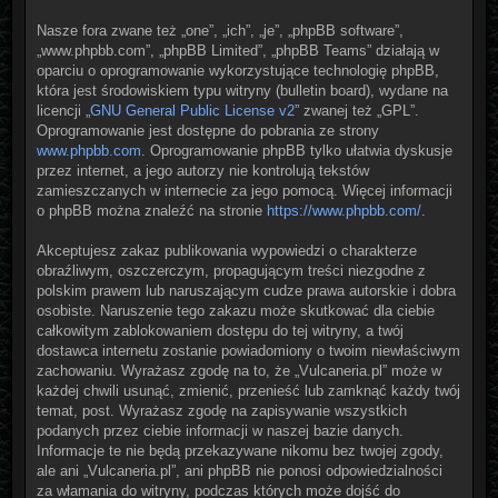
Nasze fora zwane też „one”, „ich”, „je”, „phpBB software”,
„www.phpbb.com”, „phpBB Limited”, „phpBB Teams” działają w
oparciu o oprogramowanie wykorzystujące technologię phpBB,
która jest środowiskiem typu witryny (bulletin board), wydane na
licencji „
GNU General Public License v2
” zwanej też „GPL”.
Oprogramowanie jest dostępne do pobrania ze strony
www.phpbb.com
. Oprogramowanie phpBB tylko ułatwia dyskusje
przez internet, a jego autorzy nie kontrolują tekstów
zamieszczanych w internecie za jego pomocą. Więcej informacji
o phpBB można znaleźć na stronie
https://www.phpbb.com/
.
Akceptujesz zakaz publikowania wypowiedzi o charakterze
obraźliwym, oszczerczym, propagującym treści niezgodne z
polskim prawem lub naruszającym cudze prawa autorskie i dobra
osobiste. Naruszenie tego zakazu może skutkować dla ciebie
całkowitym zablokowaniem dostępu do tej witryny, a twój
dostawca internetu zostanie powiadomiony o twoim niewłaściwym
zachowaniu. Wyrażasz zgodę na to, że „Vulcaneria.pl” może w
każdej chwili usunąć, zmienić, przenieść lub zamknąć każdy twój
temat, post. Wyrażasz zgodę na zapisywanie wszystkich
podanych przez ciebie informacji w naszej bazie danych.
Informacje te nie będą przekazywane nikomu bez twojej zgody,
ale ani „Vulcaneria.pl”, ani phpBB nie ponosi odpowiedzialności
za włamania do witryny, podczas których może dojść do