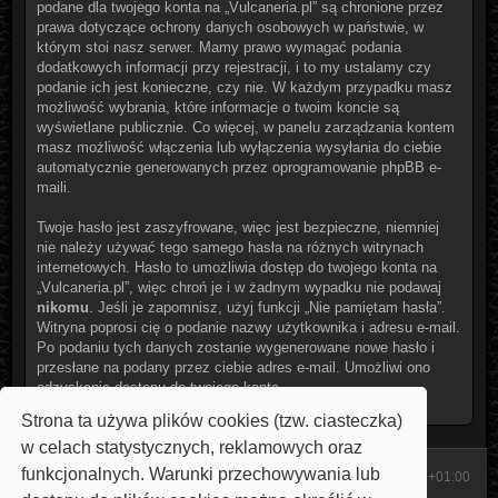
podane dla twojego konta na „Vulcaneria.pl” są chronione przez
prawa dotyczące ochrony danych osobowych w państwie, w
którym stoi nasz serwer. Mamy prawo wymagać podania
dodatkowych informacji przy rejestracji, i to my ustalamy czy
podanie ich jest konieczne, czy nie. W każdym przypadku masz
możliwość wybrania, które informacje o twoim koncie są
wyświetlane publicznie. Co więcej, w panelu zarządzania kontem
masz możliwość włączenia lub wyłączenia wysyłania do ciebie
automatycznie generowanych przez oprogramowanie phpBB e-
maili.
Twoje hasło jest zaszyfrowane, więc jest bezpieczne, niemniej
nie należy używać tego samego hasła na różnych witrynach
internetowych. Hasło to umożliwia dostęp do twojego konta na
„Vulcaneria.pl”, więc chroń je i w żadnym wypadku nie podawaj
nikomu
. Jeśli je zapomnisz, użyj funkcji „Nie pamiętam hasła”.
Witryna poprosi cię o podanie nazwy użytkownika i adresu e-mail.
Po podaniu tych danych zostanie wygenerowane nowe hasło i
przesłane na podany przez ciebie adres e-mail. Umożliwi ono
odzyskanie dostępu do twojego konta.
Strona ta używa plików cookies (tzw. ciasteczka)
w celach statystycznych, reklamowych oraz
funkcjonalnych. Warunki przechowywania lub
Start
Strona domowa
Strefa czasowa
UTC+01:00