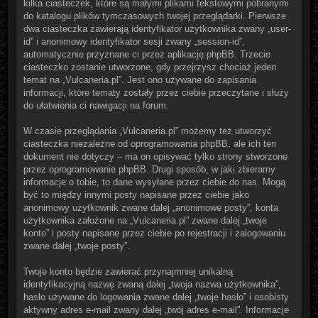
kilka ciasteczek, które są małymi plikami tekstowymi pobranymi
do katalogu plików tymczasowych twojej przeglądarki. Pierwsze
dwa ciasteczka zawierają identyfikator użytkownika zwany „user-
id” i anonimowy identyfikator sesji zwany „session-id”,
automatycznie przyznane ci przez aplikację phpBB. Trzecie
ciasteczko zostanie utworzone, gdy przejrzysz chociaż jeden
temat na „Vulcaneria.pl”. Jest ono używane do zapisania
informacji, które tematy zostały przez ciebie przeczytane i służy
do ułatwienia ci nawigacji na forum.
W czasie przeglądania „Vulcaneria.pl” możemy też utworzyć
ciasteczka niezależne od oprogramowania phpBB, ale ich ten
dokument nie dotyczy – ma on opisywać tylko strony stworzone
przez oprogramowanie phpBB. Drugi sposób, w jaki zbieramy
informacje o tobie, to dane wysyłane przez ciebie do nas. Mogą
być to między innymi posty napisane przez ciebie jako
anonimowy użytkownik zwane dalej „anonimowe posty”, konta
użytkownika założone na „Vulcaneria.pl” zwane dalej „twoje
konto” i posty napisane przez ciebie po rejestracji i zalogowaniu
zwane dalej „twoje posty”.
Twoje konto będzie zawierać przynajmniej unikalną
identyfikacyjną nazwę zwaną dalej „twoja nazwa użytkownika”,
hasło używane do logowania zwane dalej „twoje hasło” i osobisty
aktywny adres e-mail zwany dalej „twój adres e-mail”. Informacje