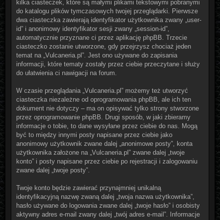
kilka ciasteczek, które są małymi plikami tekstowymi pobranymi
do katalogu plików tymczasowych twojej przeglądarki. Pierwsze
dwa ciasteczka zawierają identyfikator użytkownika zwany „user-
id” i anonimowy identyfikator sesji zwany „session-id”,
automatycznie przyznane ci przez aplikację phpBB. Trzecie
ciasteczko zostanie utworzone, gdy przejrzysz chociaż jeden
temat na „Vulcaneria.pl”. Jest ono używane do zapisania
informacji, które tematy zostały przez ciebie przeczytane i służy
do ułatwienia ci nawigacji na forum.
W czasie przeglądania „Vulcaneria.pl” możemy też utworzyć
ciasteczka niezależne od oprogramowania phpBB, ale ich ten
dokument nie dotyczy – ma on opisywać tylko strony stworzone
przez oprogramowanie phpBB. Drugi sposób, w jaki zbieramy
informacje o tobie, to dane wysyłane przez ciebie do nas. Mogą
być to między innymi posty napisane przez ciebie jako
anonimowy użytkownik zwane dalej „anonimowe posty”, konta
użytkownika założone na „Vulcaneria.pl” zwane dalej „twoje
konto” i posty napisane przez ciebie po rejestracji i zalogowaniu
zwane dalej „twoje posty”.
Twoje konto będzie zawierać przynajmniej unikalną
identyfikacyjną nazwę zwaną dalej „twoja nazwa użytkownika”,
hasło używane do logowania zwane dalej „twoje hasło” i osobisty
aktywny adres e-mail zwany dalej „twój adres e-mail”. Informacje