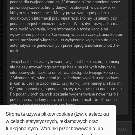
podane dla twojego konta na „Vulcaneria.pl” są chronione przez
prawa dotyczące ochrony danych osobowych w państwie, w
którym stoi nasz serwer. Mamy prawo wymagać podania
dodatkowych informacji przy rejestracji, i to my ustalamy czy
podanie ich jest konieczne, czy nie. W każdym przypadku masz
możliwość wybrania, które informacje o twoim koncie są
wyświetlane publicznie. Co więcej, w panelu zarządzania kontem
masz możliwość włączenia lub wyłączenia wysyłania do ciebie
automatycznie generowanych przez oprogramowanie phpBB e-
maili.
Twoje hasło jest zaszyfrowane, więc jest bezpieczne, niemniej
nie należy używać tego samego hasła na różnych witrynach
internetowych. Hasło to umożliwia dostęp do twojego konta na
„Vulcaneria.pl”, więc chroń je i w żadnym wypadku nie podawaj
nikomu
. Jeśli je zapomnisz, użyj funkcji „Nie pamiętam hasła”.
Witryna poprosi cię o podanie nazwy użytkownika i adresu e-mail.
Po podaniu tych danych zostanie wygenerowane nowe hasło i
przesłane na podany przez ciebie adres e-mail. Umożliwi ono
odzyskanie dostępu do twojego konta.
Strona ta używa plików cookies (tzw. ciasteczka)
w celach statystycznych, reklamowych oraz
funkcjonalnych. Warunki przechowywania lub
Start
Strona domowa
Strefa czasowa
UTC+01:00