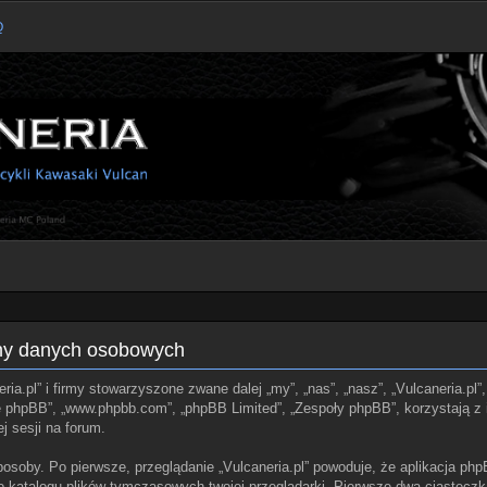
Q
ony danych osobowych
ria.pl” i firmy stowarzyszone zwane dalej „my”, „nas”, „nasz”, „Vulcaneria.pl”,
ie phpBB”, „www.phpbb.com”, „phpBB Limited”, „Zespoły phpBB”, korzystają z 
j sesji na forum.
posoby. Po pierwsze, przeglądanie „Vulcaneria.pl” powoduje, że aplikacja php
 katalogu plików tymczasowych twojej przeglądarki. Pierwsze dwa ciasteczka