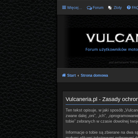
Więcej…
Forum
Zloty
FA
Start
Strona domowa
Vulcaneria.pl - Zasady ochr
Ten tekst opisuje, w jaki sposób „Vulcane
zwane dalej „oni”, „ich”, „oprogramowan
tobie” zebranych w czasie dowolnej twoje
Informacje o tobie są zbierane na dwa s
małymi plikami tekstowymi pobranymi do