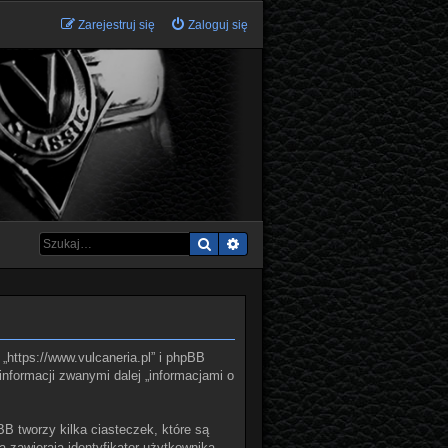
Zarejestruj się
Zaloguj się
Szukaj
Wyszukiwanie zaawansowane
 „https://www.vulcaneria.pl” i phpBB
informacji zwanymi dalej „informacjami o
BB tworzy kilka ciasteczek, które są
 zawierają identyfikator użytkownika