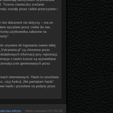
B. Trzecie ciasteczko zostanie
maty zostały przez ciebie przeczytane i
ch ten dokument nie dotyczy – ma on
dane wysyłane przez ciebie do nas.
 konta użytkownika założone na
posty”.
asło używane do logowania zwane dalej
 „Vulcaneria.pl” są chronione przez
atkowych informacji przy rejestracji,
ormacje o twoim koncie są wyświetlane
 automatycznie generowanych przez
ynach internetowych. Hasło to umożliwia
sz, użyj funkcji „Nie pamiętam hasła”.
we hasło i przesłane na podany przez
steczka witryny
Strefa czasowa
UTC+01:00