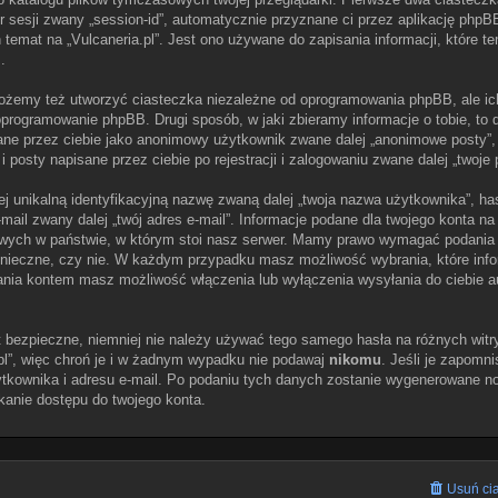
or sesji zwany „session-id”, automatycznie przyznane ci przez aplikację phpB
temat na „Vulcaneria.pl”. Jest ono używane do zapisania informacji, które te
.
możemy też utworzyć ciasteczka niezależne od oprogramowania phpBB, ale i
programowanie phpBB. Drugi sposób, w jaki zbieramy informacje o tobie, to 
ne przez ciebie jako anonimowy użytkownik zwane dalej „anonimowe posty”,
 i posty napisane przez ciebie po rejestracji i zalogowaniu zwane dalej „twoje 
ej unikalną identyfikacyjną nazwę zwaną dalej „twoja nazwa użytkownika”, h
-mail zwany dalej „twój adres e-mail”. Informacje podane dla twojego konta na
ych w państwie, w którym stoi nasz serwer. Mamy prawo wymagać podania dod
konieczne, czy nie. W każdym przypadku masz możliwość wybrania, które inf
zania kontem masz możliwość włączenia lub wyłączenia wysyłania do ciebie
t bezpieczne, niemniej nie należy używać tego samego hasła na różnych witr
pl”, więc chroń je i w żadnym wypadku nie podawaj
nikomu
. Jeśli je zapomni
ytkownika i adresu e-mail. Po podaniu tych danych zostanie wygenerowane no
kanie dostępu do twojego konta.
Usuń cia