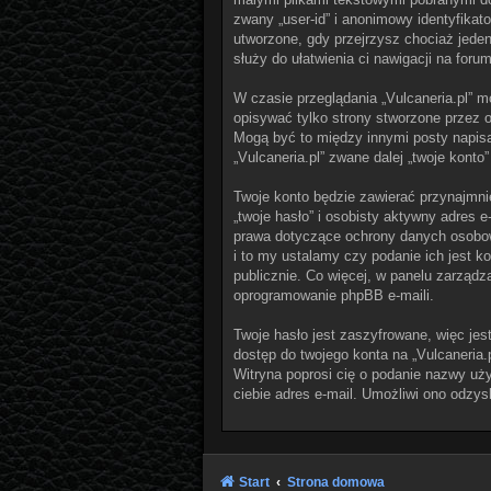
zwany „user-id” i anonimowy identyfikat
utworzone, gdy przejrzysz chociaż jeden 
służy do ułatwienia ci nawigacji na forum
W czasie przeglądania „Vulcaneria.pl” 
opisywać tylko strony stworzone przez o
Mogą być to między innymi posty napisa
„Vulcaneria.pl” zwane dalej „twoje konto”
Twoje konto będzie zawierać przynajmni
„twoje hasło” i osobisty aktywny adres e
prawa dotyczące ochrony danych osobow
i to my ustalamy czy podanie ich jest 
publicznie. Co więcej, w panelu zarząd
oprogramowanie phpBB e-maili.
Twoje hasło jest zaszyfrowane, więc jes
dostęp do twojego konta na „Vulcaneria.
Witryna poprosi cię o podanie nazwy uż
ciebie adres e-mail. Umożliwi ono odzys
Start
Strona domowa