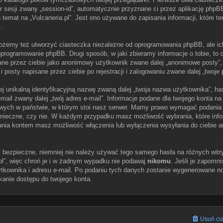
or sesji zwany „session-id”, automatycznie przyznane ci przez aplikację phpB
temat na „Vulcaneria.pl”. Jest ono używane do zapisania informacji, które te
.
możemy też utworzyć ciasteczka niezależne od oprogramowania phpBB, ale i
programowanie phpBB. Drugi sposób, w jaki zbieramy informacje o tobie, to 
ne przez ciebie jako anonimowy użytkownik zwane dalej „anonimowe posty”,
 i posty napisane przez ciebie po rejestracji i zalogowaniu zwane dalej „twoje 
ej unikalną identyfikacyjną nazwę zwaną dalej „twoja nazwa użytkownika”, h
-mail zwany dalej „twój adres e-mail”. Informacje podane dla twojego konta na
ych w państwie, w którym stoi nasz serwer. Mamy prawo wymagać podania dod
konieczne, czy nie. W każdym przypadku masz możliwość wybrania, które inf
zania kontem masz możliwość włączenia lub wyłączenia wysyłania do ciebie
t bezpieczne, niemniej nie należy używać tego samego hasła na różnych witr
pl”, więc chroń je i w żadnym wypadku nie podawaj
nikomu
. Jeśli je zapomni
ytkownika i adresu e-mail. Po podaniu tych danych zostanie wygenerowane no
kanie dostępu do twojego konta.
Usuń cia