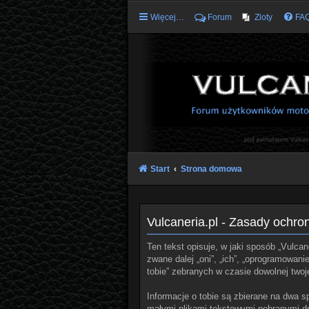
Więcej…
Forum
Zloty
FA
Start
Strona domowa
Vulcaneria.pl - Zasady ochr
Ten tekst opisuje, w jaki sposób „Vulcane
zwane dalej „oni”, „ich”, „oprogramowan
tobie” zebranych w czasie dowolnej twoje
Informacje o tobie są zbierane na dwa s
małymi plikami tekstowymi pobranymi do