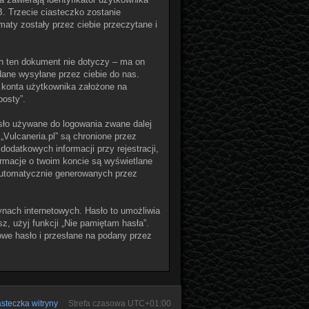
B. Trzecie ciasteczko zostanie
maty zostały przez ciebie przeczytane i
ch ten dokument nie dotyczy – ma on
dane wysyłane przez ciebie do nas.
 konta użytkownika założone na
posty”.
asło używane do logowania zwane dalej
 „Vulcaneria.pl” są chronione przez
atkowych informacji przy rejestracji,
ormacje o twoim koncie są wyświetlane
 automatycznie generowanych przez
ynach internetowych. Hasło to umożliwia
sz, użyj funkcji „Nie pamiętam hasła”.
we hasło i przesłane na podany przez
steczka witryny
Strefa czasowa
UTC+01:00