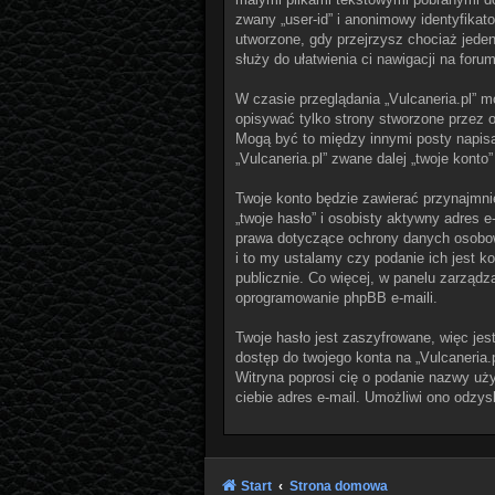
zwany „user-id” i anonimowy identyfikat
utworzone, gdy przejrzysz chociaż jeden 
służy do ułatwienia ci nawigacji na forum
W czasie przeglądania „Vulcaneria.pl” 
opisywać tylko strony stworzone przez o
Mogą być to między innymi posty napisa
„Vulcaneria.pl” zwane dalej „twoje konto”
Twoje konto będzie zawierać przynajmni
„twoje hasło” i osobisty aktywny adres e
prawa dotyczące ochrony danych osobow
i to my ustalamy czy podanie ich jest 
publicznie. Co więcej, w panelu zarząd
oprogramowanie phpBB e-maili.
Twoje hasło jest zaszyfrowane, więc jes
dostęp do twojego konta na „Vulcaneria.
Witryna poprosi cię o podanie nazwy uż
ciebie adres e-mail. Umożliwi ono odzys
Start
Strona domowa