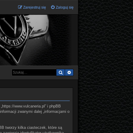
Zarejestruj się
Zaloguj się
Szukaj
Wyszukiwanie zaawansowane
 „https://www.vulcaneria.pl” i phpBB
informacji zwanymi dalej „informacjami o
BB tworzy kilka ciasteczek, które są
 zawierają identyfikator użytkownika