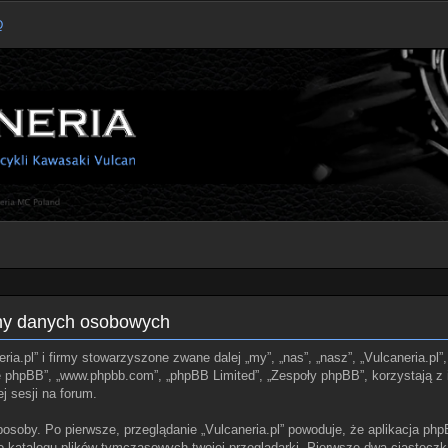
Q
ony danych osobowych
ria.pl” i firmy stowarzyszone zwane dalej „my”, „nas”, „nasz”, „Vulcaneria.pl”,
ie phpBB”, „www.phpbb.com”, „phpBB Limited”, „Zespoły phpBB”, korzystają z 
j sesji na forum.
posoby. Po pierwsze, przeglądanie „Vulcaneria.pl” powoduje, że aplikacja php
 katalogu plików tymczasowych twojej przeglądarki. Pierwsze dwa ciasteczka