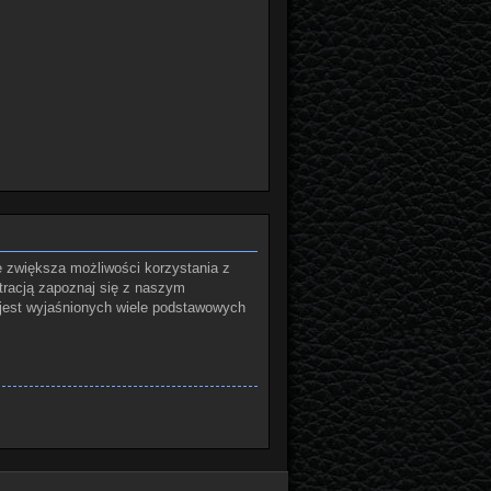
e zwiększa możliwości korzystania z
tracją zapoznaj się z naszym
jest wyjaśnionych wiele podstawowych