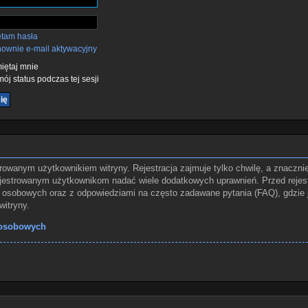
ętam hasła
nownie e-mail aktywacyjny
ętaj mnie
ój status podczas tej sesji
rowanym użytkownikiem witryny. Rejestracja zajmuje tylko chwilę, a znaczni
rejestrowanym użytkownikom nadać wiele dodatkowych uprawnień. Przed rejes
osobowych oraz z odpowiedziami na często zadawane pytania (FAQ), gdzie 
itryny.
 osobowych