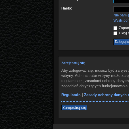
Hasło:
Nie pami
Wyślij po
Zapami
Ukryj m
Zarejestruj się
Aby zalogować się, musisz być zarejest
witryny. Administrator witryny może za
regulaminem, zasadami ochrony danych 
zagadnień dotyczących funkcjonowania w
Regulamin
|
Zasady ochrony danych
Zarejestruj się