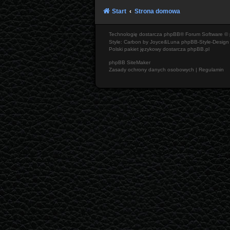
Start
Strona domowa
Technologię dostarcza
phpBB
® Forum Software © 
Style: Carbon by Joyce&Luna
phpBB-Style-Design
Polski pakiet językowy dostarcza
phpBB.pl
phpBB SiteMaker
Zasady ochrony danych osobowych
|
Regulamin