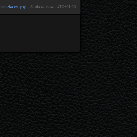
steczka witryny
Strefa czasowa
UTC+01:00