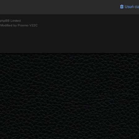
Usuń cia
phpBB Limited
Modified by Przemo
V22C