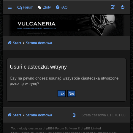
Forum
Zloty
FAQ
Start
Strona domowa
Usuń ciasteczka witryny
Czy na pewno chcesz usunąć wszystkie ciasteczka utworzone
przez tę witrynę?
Start
Strona domowa
Strefa czasowa
UTC+01:00
Technologię dostarcza
phpBB
® Forum Software © phpBB Limited
Style: Carbon by Joyce&Luna
phpBB-Style-Design
Modified by Przemo
V22C