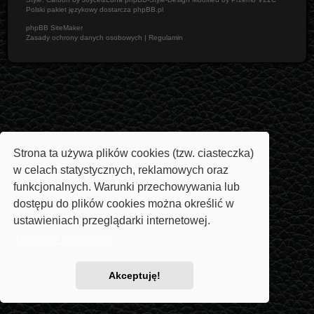
Polski pakiet językowy dostarcza
phpBB.pl
phpBB SiteMaker
Zasady ochrony danych osobowych
|
Regulamin
Strona ta używa plików cookies (tzw. ciasteczka)
w celach statystycznych, reklamowych oraz
funkcjonalnych. Warunki przechowywania lub
dostępu do plików cookies można określić w
ustawieniach przeglądarki internetowej.
Dowiedz się więcej
Akceptuję!