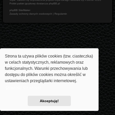
Polski pakiet językowy dostarcza
phpBB.pl
phpBB SiteMaker
Zasady ochrony danych osobowych
|
Regulamin
Strona ta używa plików cookies (tzw. ciasteczka)
w celach statystycznych, reklamowych oraz
funkcjonalnych. Warunki przechowywania lub
dostępu do plików cookies można określić w
ustawieniach przeglądarki internetowej.
Dowiedz się więcej
Akceptuję!