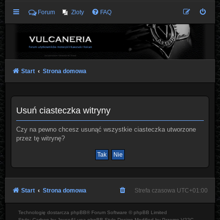
Forum
Zloty
FAQ
Start
Strona domowa
Usuń ciasteczka witryny
Czy na pewno chcesz usunąć wszystkie ciasteczka utworzone
przez tę witrynę?
Start
Strona domowa
Strefa czasowa
UTC+01:00
Technologię dostarcza
phpBB
® Forum Software © phpBB Limited
Style: Carbon by Joyce&Luna
phpBB-Style-Design
Modified by Przemo
V22C