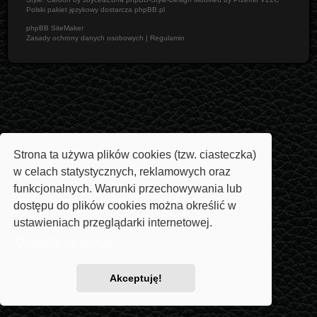
Polski pakiet językowy dostarcza
phpBB.pl
phpBB SiteMaker
Zasady ochrony danych osobowych
|
Regulamin
Strona ta używa plików cookies (tzw. ciasteczka)
w celach statystycznych, reklamowych oraz
funkcjonalnych. Warunki przechowywania lub
dostępu do plików cookies można określić w
ustawieniach przeglądarki internetowej.
Dowiedz się więcej
Akceptuję!