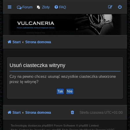
Forum
Zloty
FAQ
Start
Strona domowa
Usuń ciasteczka witryny
Czy na pewno chcesz usunąć wszystkie ciasteczka utworzone
przez tę witrynę?
Start
Strona domowa
Strefa czasowa
UTC+01:00
Technologię dostarcza
phpBB
® Forum Software © phpBB Limited
Style: Carbon by Joyce&Luna
phpBB-Style-Design
Modified by Przemo
V22C