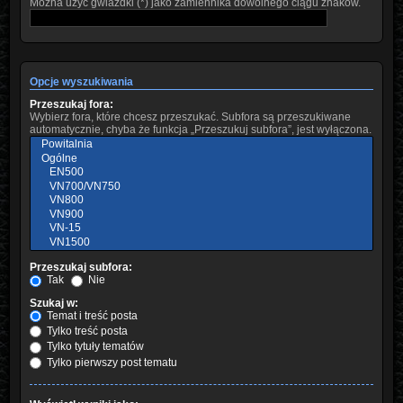
Można użyć gwiazdki (*) jako zamiennika dowolnego ciągu znaków.
Opcje wyszukiwania
Przeszukaj fora:
Wybierz fora, które chcesz przeszukać. Subfora są przeszukiwane
automatycznie, chyba że funkcja „Przeszukuj subfora”, jest wyłączona.
Przeszukaj subfora:
Tak
Nie
Szukaj w:
Temat i treść posta
Tylko treść posta
Tylko tytuły tematów
Tylko pierwszy post tematu