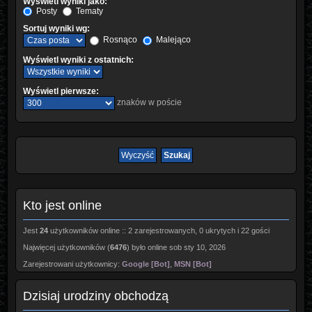
Wyświetl wyniki jako:
Posty
Tematy
Sortuj wyniki wg:
Rosnąco
Malejąco
Wyświetl wyniki z ostatnich:
Wyświetl pierwsze:
znaków w poście
Kto jest online
Jest
24
użytkowników online :: 2 zarejestrowanych, 0 ukrytych i 22 gości
Najwięcej użytkowników (
6476
) było online sob sty 10, 2026
Zarejestrowani użytkownicy:
Google [Bot]
,
MSN [Bot]
Dzisiaj urodziny obchodzą