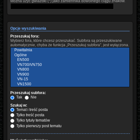
Można użyć gwiazdki (*) jako zamiennika dowolnego ciągu znaków.
Opcje wyszukiwania
Przeszukaj fora:
Wybierz fora, które chcesz przeszukać. Subfora są przeszukiwane
automatycznie, chyba że funkcja „Przeszukuj subfora”, jest wyłączona.
Przeszukaj subfora:
Tak
Nie
Szukaj w:
Temat i treść posta
Tylko treść posta
Tylko tytuły tematów
Tylko pierwszy post tematu