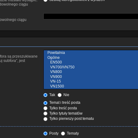
dzie musiało wystąpić.
 dowolnego ciągu
dowolnego ciągu
bfora są przeszukiwane
 subfora”, jest
Tak
Nie
Temat i treść posta
Tylko treść posta
Tylko tytuły tematów
Tylko pierwszy post tematu
Posty
Tematy