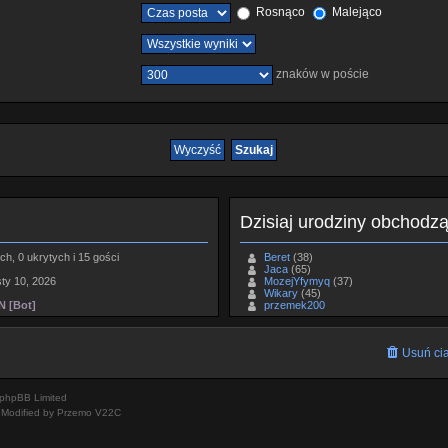
Rosnąco
Malejąco
znaków w poście
Dzisiaj urodziny obchodz
h, 0 ukrytych i 15 gości
Beret
(38)
Jaca
(65)
sty 10, 2026
MozejYfymyq
(37)
Wikary
(45)
 [Bot]
przemek200
Usuń cia
phpBB Limited
Modified by Przemo
V22C