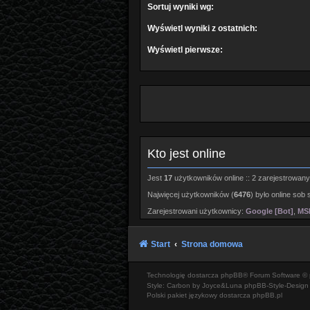
Sortuj wyniki wg:
Wyświetl wyniki z ostatnich:
Wyświetl pierwsze:
Kto jest online
Jest
17
użytkowników online :: 2 zarejestrowanyc
Najwięcej użytkowników (
6476
) było online sob 
Zarejestrowani użytkownicy:
Google [Bot]
,
MSN
Start
Strona domowa
Technologię dostarcza
phpBB
® Forum Software © 
Style: Carbon by Joyce&Luna
phpBB-Style-Design
Polski pakiet językowy dostarcza
phpBB.pl