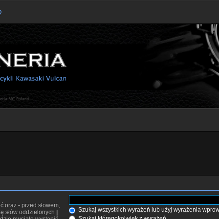
Q
ić oraz
-
przed słowem,
Szukaj wszystkich wyrażeń lub użyj wyrażenia wpr
stę słów oddzielonych
|
Szukaj któregokolwiek z wyrażeń