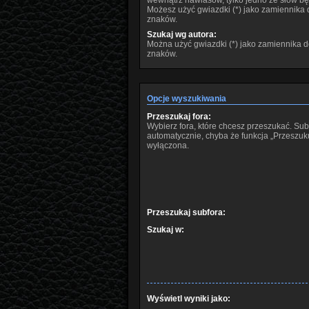
wewnątrz nawiasów, tylko jedno ze słów bę
Możesz użyć gwiazdki (*) jako zamiennika
znaków.
Szukaj wg autora:
Można użyć gwiazdki (*) jako zamiennika 
znaków.
Opcje wyszukiwania
Przeszukaj fora:
Wybierz fora, które chcesz przeszukać. Su
automatycznie, chyba że funkcja „Przeszukuj
wyłączona.
Przeszukaj subfora:
Szukaj w:
Wyświetl wyniki jako: