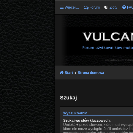
Więcej…
Forum
Zloty
FA
Start
Strona domowa
Szukaj
Wyszukiwanie
Szukaj wg słów kluczowych:
Umieść
+
przed słowem, które musi wystąp
które nie może wystąpić. Jeśli umieścisz li