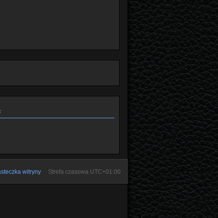
ą
steczka witryny
Strefa czasowa
UTC+01:00