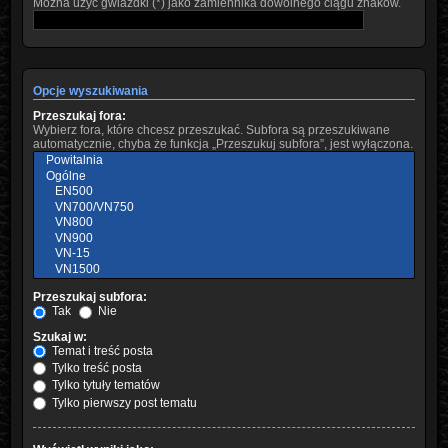
Można użyć gwiazdki (*) jako zamiennika dowolnego ciągu znaków.
Opcje wyszukiwania
Przeszukaj fora:
Wybierz fora, które chcesz przeszukać. Subfora są przeszukiwane
automatycznie, chyba że funkcja „Przeszukuj subfora”, jest wyłączona.
Przeszukaj subfora:
Tak
Nie
Szukaj w:
Temat i treść posta
Tylko treść posta
Tylko tytuły tematów
Tylko pierwszy post tematu