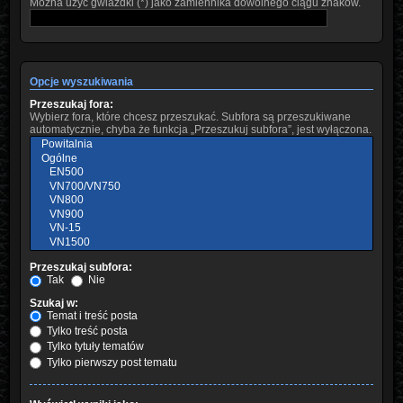
Można użyć gwiazdki (*) jako zamiennika dowolnego ciągu znaków.
Opcje wyszukiwania
Przeszukaj fora:
Wybierz fora, które chcesz przeszukać. Subfora są przeszukiwane
automatycznie, chyba że funkcja „Przeszukuj subfora”, jest wyłączona.
Przeszukaj subfora:
Tak
Nie
Szukaj w:
Temat i treść posta
Tylko treść posta
Tylko tytuły tematów
Tylko pierwszy post tematu