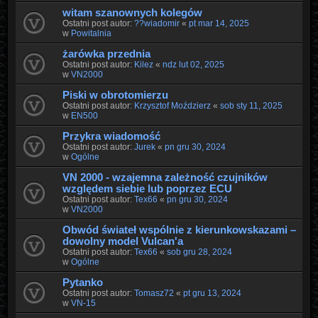
witam szanownych kolegów
Ostatni post autor:
??wiadomir
«
pt mar 14, 2025
w
Powitalnia
żarówka przednia
Ostatni post autor:
Kilez
«
ndz lut 02, 2025
w
VN2000
Piski w obrotomierzu
Ostatni post autor:
Krzysztof Moździerz
«
sob sty 11, 2025
w
EN500
Przykra wiadomość
Ostatni post autor:
Jurek
«
pn gru 30, 2024
w
Ogólne
VN 2000 - wzajemna zależność czujników
względem siebie lub poprzez ECU
Ostatni post autor:
Tex66
«
pn gru 30, 2024
w
VN2000
Obwód świateł wspólnie z kierunkowskazami –
dowolny model Vulcanʹa
Ostatni post autor:
Tex66
«
sob gru 28, 2024
w
Ogólne
Pytanko
Ostatni post autor:
Tomasz72
«
pt gru 13, 2024
w
VN-15