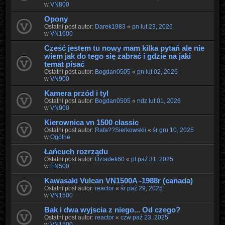
w
VN800
Opony
Ostatni post autor:
Darek1983
«
pn lut 23, 2026
w
VN1600
Cześć jestem tu nowy mam kilka pytań ale nie
wiem jak do tego się zabrać i gdzie na jaki
temat pisać
Ostatni post autor:
Bogdan0505
«
pn lut 02, 2026
w
VN900
Kamera przód i tyl
Ostatni post autor:
Bogdan0505
«
ndz lut 01, 2026
w
VN900
Kierownica vn 1500 classic
Ostatni post autor:
Rafa??Sierkowskii
«
śr gru 10, 2025
w
Ogólne
Łańcuch rozrządu
Ostatni post autor:
Dziadek60
«
pt paź 31, 2025
w
EN500
Kawasaki Vulcan VN1500A -1988r (canada)
Ostatni post autor:
reactor
«
śr paź 29, 2025
w
VN1500
Bak i dwa wyjscia z niego... Od czego?
Ostatni post autor:
reactor
«
czw paź 23, 2025
w
VN1500