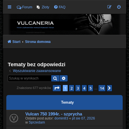
Forum
Zloty
FAQ
Start
Strona domowa
Tematy bez odpowiedzi
Wyszukiwanie zaawansowane
Szukaj
Wyszukiwanie zaawansowane
Strona
1
z
14
1
2
3
4
5
14
Następn
Znaleziono 677 wyników
…
Tematy
Vulcan 750 1994r. - szprycha
Ostatni post autor:
domin83
«
pt sie 07, 2026
w
Sprzedam