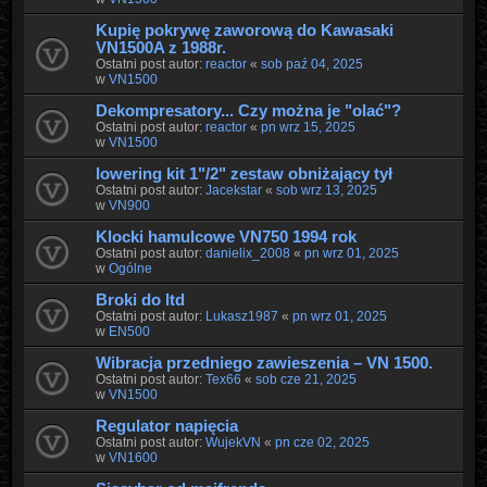
Kupię pokrywę zaworową do Kawasaki
VN1500A z 1988r.
Ostatni post autor:
reactor
«
sob paź 04, 2025
w
VN1500
Dekompresatory... Czy można je "olać"?
Ostatni post autor:
reactor
«
pn wrz 15, 2025
w
VN1500
lowering kit 1"/2" zestaw obniżający tył
Ostatni post autor:
Jacekstar
«
sob wrz 13, 2025
w
VN900
Klocki hamulcowe VN750 1994 rok
Ostatni post autor:
danielix_2008
«
pn wrz 01, 2025
w
Ogólne
Broki do ltd
Ostatni post autor:
Lukasz1987
«
pn wrz 01, 2025
w
EN500
Wibracja przedniego zawieszenia – VN 1500.
Ostatni post autor:
Tex66
«
sob cze 21, 2025
w
VN1500
Regulator napięcia
Ostatni post autor:
WujekVN
«
pn cze 02, 2025
w
VN1600