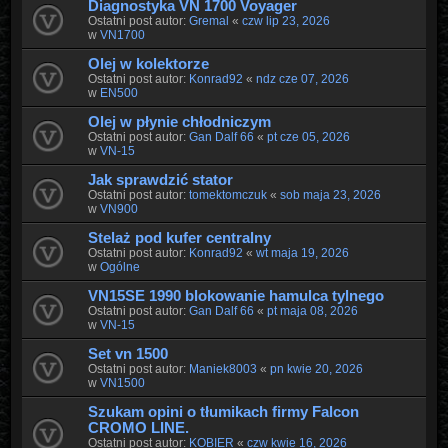
Diagnostyka VN 1700 Voyager
Ostatni post autor:
Gremal
«
czw lip 23, 2026
w
VN1700
Olej w kolektorze
Ostatni post autor:
Konrad92
«
ndz cze 07, 2026
w
EN500
Olej w płynie chłodniczym
Ostatni post autor:
Gan Dalf 66
«
pt cze 05, 2026
w
VN-15
Jak sprawdzić stator
Ostatni post autor:
tomektomczuk
«
sob maja 23, 2026
w
VN900
Stelaż pod kufer centralny
Ostatni post autor:
Konrad92
«
wt maja 19, 2026
w
Ogólne
VN15SE 1990 blokowanie hamulca tylnego
Ostatni post autor:
Gan Dalf 66
«
pt maja 08, 2026
w
VN-15
Set vn 1500
Ostatni post autor:
Maniek8003
«
pn kwie 20, 2026
w
VN1500
Szukam opini o tłumikach firmy Falcon
CROMO LINE.
Ostatni post autor:
KOBIER
«
czw kwie 16, 2026