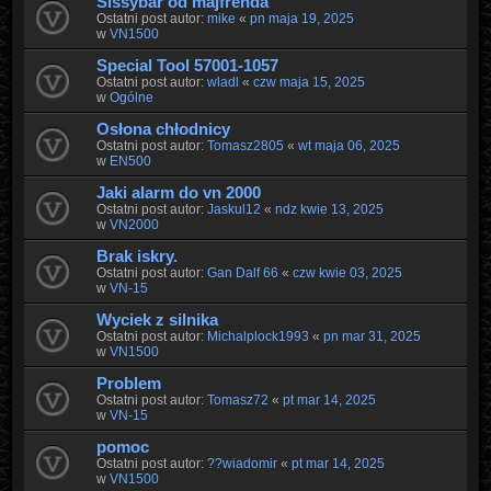
Sissybar od majfrenda
Ostatni post autor:
mike
«
pn maja 19, 2025
w
VN1500
Special Tool 57001-1057
Ostatni post autor:
wladl
«
czw maja 15, 2025
w
Ogólne
Osłona chłodnicy
Ostatni post autor:
Tomasz2805
«
wt maja 06, 2025
w
EN500
Jaki alarm do vn 2000
Ostatni post autor:
Jaskul12
«
ndz kwie 13, 2025
w
VN2000
Brak iskry.
Ostatni post autor:
Gan Dalf 66
«
czw kwie 03, 2025
w
VN-15
Wyciek z silnika
Ostatni post autor:
Michalplock1993
«
pn mar 31, 2025
w
VN1500
Problem
Ostatni post autor:
Tomasz72
«
pt mar 14, 2025
w
VN-15
pomoc
Ostatni post autor:
??wiadomir
«
pt mar 14, 2025
w
VN1500