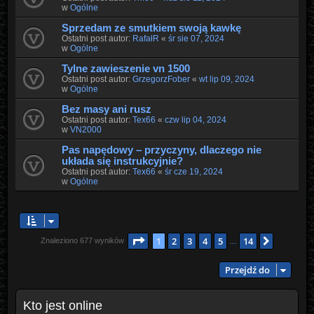
w
Ogólne
Sprzedam ze smutkiem swoją kawkę
Ostatni post autor:
RafałR
«
śr sie 07, 2024
w
Ogólne
Tylne zawieszenie vn 1500
Ostatni post autor:
GrzegorzFober
«
wt lip 09, 2024
w
Ogólne
Bez masy ani rusz
Ostatni post autor:
Tex66
«
czw lip 04, 2024
w
VN2000
Pas napędowy – przyczyny, dlaczego nie
układa się instrukcyjnie?
Ostatni post autor:
Tex66
«
śr cze 19, 2024
w
Ogólne
Strona
1
z
14
1
2
3
4
5
14
Następn
Znaleziono 677 wyników
…
Przejdź do
Kto jest online