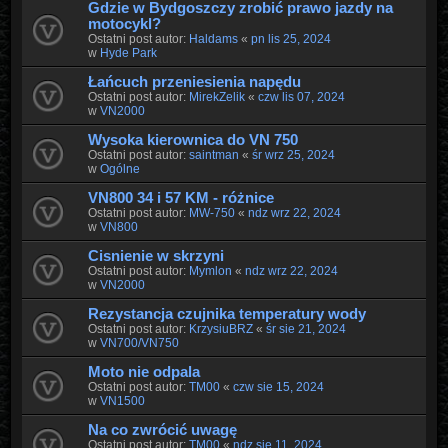
Gdzie w Bydgoszczy zrobić prawo jazdy na
motocykl?
Ostatni post autor:
Haldams
«
pn lis 25, 2024
w
Hyde Park
Łańcuch przeniesienia napędu
Ostatni post autor:
MirekZelik
«
czw lis 07, 2024
w
VN2000
Wysoka kierownica do VN 750
Ostatni post autor:
saintman
«
śr wrz 25, 2024
w
Ogólne
VN800 34 i 57 KM - różnice
Ostatni post autor:
MW-750
«
ndz wrz 22, 2024
w
VN800
Cisnienie w skrzyni
Ostatni post autor:
Mymlon
«
ndz wrz 22, 2024
w
VN2000
Rezystancja czujnika temperatury wody
Ostatni post autor:
KrzysiuBRZ
«
śr sie 21, 2024
w
VN700/VN750
Moto nie odpala
Ostatni post autor:
TM00
«
czw sie 15, 2024
w
VN1500
Na co zwrócić uwagę
Ostatni post autor:
TM00
«
ndz sie 11, 2024