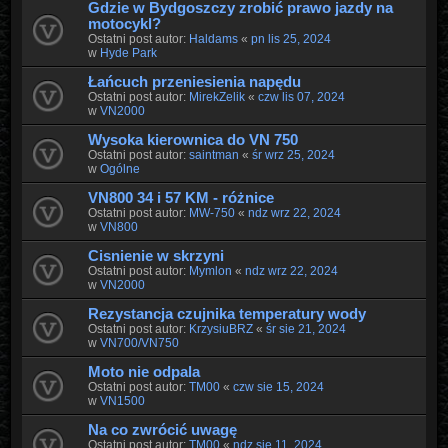
Gdzie w Bydgoszczy zrobić prawo jazdy na
motocykl?
Ostatni post autor:
Haldams
«
pn lis 25, 2024
w
Hyde Park
Łańcuch przeniesienia napędu
Ostatni post autor:
MirekZelik
«
czw lis 07, 2024
w
VN2000
Wysoka kierownica do VN 750
Ostatni post autor:
saintman
«
śr wrz 25, 2024
w
Ogólne
VN800 34 i 57 KM - różnice
Ostatni post autor:
MW-750
«
ndz wrz 22, 2024
w
VN800
Cisnienie w skrzyni
Ostatni post autor:
Mymlon
«
ndz wrz 22, 2024
w
VN2000
Rezystancja czujnika temperatury wody
Ostatni post autor:
KrzysiuBRZ
«
śr sie 21, 2024
w
VN700/VN750
Moto nie odpala
Ostatni post autor:
TM00
«
czw sie 15, 2024
w
VN1500
Na co zwrócić uwagę
Ostatni post autor:
TM00
«
ndz sie 11, 2024