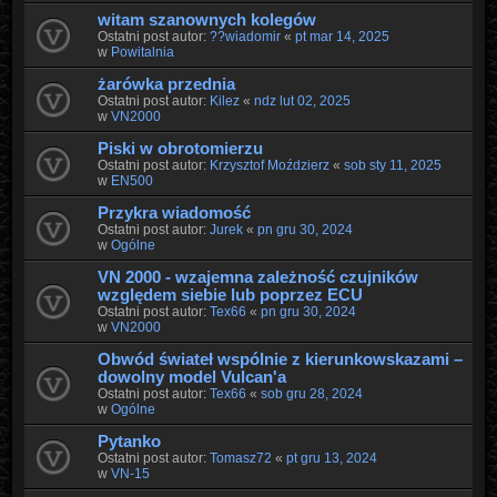
witam szanownych kolegów
Ostatni post autor:
??wiadomir
«
pt mar 14, 2025
w
Powitalnia
żarówka przednia
Ostatni post autor:
Kilez
«
ndz lut 02, 2025
w
VN2000
Piski w obrotomierzu
Ostatni post autor:
Krzysztof Moździerz
«
sob sty 11, 2025
w
EN500
Przykra wiadomość
Ostatni post autor:
Jurek
«
pn gru 30, 2024
w
Ogólne
VN 2000 - wzajemna zależność czujników
względem siebie lub poprzez ECU
Ostatni post autor:
Tex66
«
pn gru 30, 2024
w
VN2000
Obwód świateł wspólnie z kierunkowskazami –
dowolny model Vulcanʹa
Ostatni post autor:
Tex66
«
sob gru 28, 2024
w
Ogólne
Pytanko
Ostatni post autor:
Tomasz72
«
pt gru 13, 2024
w
VN-15