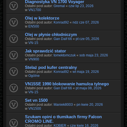
Diagnostyka VN 1700 Voyager
Ostatni post autor:
Gremal
«
czw lip 23, 2026
w
VN1700
Olej w kolektorze
Ostatni post autor:
Konrad92
«
ndz cze 07, 2026
w
EN500
Olej w płynie chłodniczym
Ostatni post autor:
Gan Dalf 66
«
pt cze 05, 2026
w
VN-15
Jak sprawdzić stator
Ostatni post autor:
tomektomczuk
«
sob maja 23, 2026
w
VN900
Stelaż pod kufer centralny
Ostatni post autor:
Konrad92
«
wt maja 19, 2026
w
Ogólne
VN15SE 1990 blokowanie hamulca tylnego
Ostatni post autor:
Gan Dalf 66
«
pt maja 08, 2026
w
VN-15
Set vn 1500
Ostatni post autor:
Maniek8003
«
pn kwie 20, 2026
w
VN1500
Szukam opini o tłumikach firmy Falcon
CROMO LINE.
Ostatni post autor:
KOBIER
«
czw kwie 16, 2026