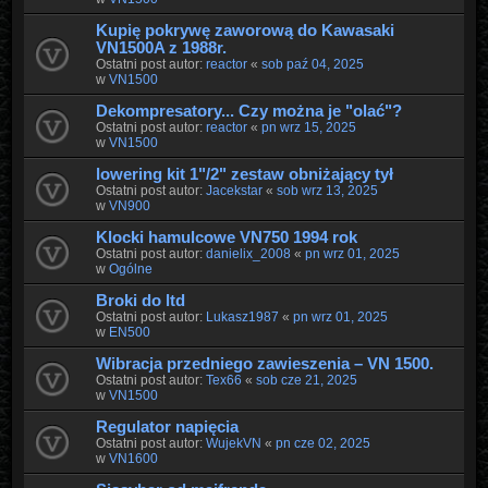
Kupię pokrywę zaworową do Kawasaki
VN1500A z 1988r.
Ostatni post autor:
reactor
«
sob paź 04, 2025
w
VN1500
Dekompresatory... Czy można je "olać"?
Ostatni post autor:
reactor
«
pn wrz 15, 2025
w
VN1500
lowering kit 1"/2" zestaw obniżający tył
Ostatni post autor:
Jacekstar
«
sob wrz 13, 2025
w
VN900
Klocki hamulcowe VN750 1994 rok
Ostatni post autor:
danielix_2008
«
pn wrz 01, 2025
w
Ogólne
Broki do ltd
Ostatni post autor:
Lukasz1987
«
pn wrz 01, 2025
w
EN500
Wibracja przedniego zawieszenia – VN 1500.
Ostatni post autor:
Tex66
«
sob cze 21, 2025
w
VN1500
Regulator napięcia
Ostatni post autor:
WujekVN
«
pn cze 02, 2025
w
VN1600