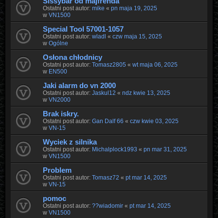
Sissybar od majfrenda
Ostatni post autor:
mike
«
pn maja 19, 2025
w
VN1500
Special Tool 57001-1057
Ostatni post autor:
wladl
«
czw maja 15, 2025
w
Ogólne
Osłona chłodnicy
Ostatni post autor:
Tomasz2805
«
wt maja 06, 2025
w
EN500
Jaki alarm do vn 2000
Ostatni post autor:
Jaskul12
«
ndz kwie 13, 2025
w
VN2000
Brak iskry.
Ostatni post autor:
Gan Dalf 66
«
czw kwie 03, 2025
w
VN-15
Wyciek z silnika
Ostatni post autor:
Michalplock1993
«
pn mar 31, 2025
w
VN1500
Problem
Ostatni post autor:
Tomasz72
«
pt mar 14, 2025
w
VN-15
pomoc
Ostatni post autor:
??wiadomir
«
pt mar 14, 2025
w
VN1500