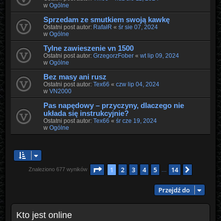
w
Ogólne
Sprzedam ze smutkiem swoją kawkę
Ostatni post autor:
RafałR
«
śr sie 07, 2024
w
Ogólne
Tylne zawieszenie vn 1500
Ostatni post autor:
GrzegorzFober
«
wt lip 09, 2024
w
Ogólne
Bez masy ani rusz
Ostatni post autor:
Tex66
«
czw lip 04, 2024
w
VN2000
Pas napędowy – przyczyny, dlaczego nie
układa się instrukcyjnie?
Ostatni post autor:
Tex66
«
śr cze 19, 2024
w
Ogólne
Strona
1
z
14
1
2
3
4
5
14
Następn
Znaleziono 677 wyników
…
Przejdź do
Kto jest online