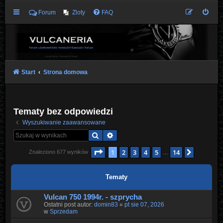
Forum
Zloty
FAQ
Start
Strona domowa
Tematy bez odpowiedzi
Wyszukiwanie zaawansowane
Szukaj
Wyszukiwanie zaawansowane
Strona
1
z
14
1
2
3
4
5
14
Następn
Znaleziono 677 wyników
…
Tematy
Vulcan 750 1994r. - szprycha
Ostatni post autor:
domin83
«
pt sie 07, 2026
w
Sprzedam