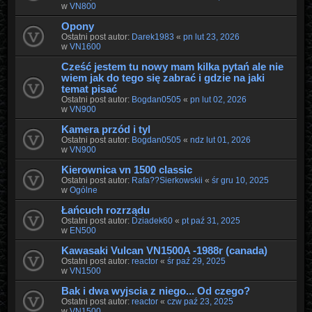
w
VN800
Opony
Ostatni post autor:
Darek1983
«
pn lut 23, 2026
w
VN1600
Cześć jestem tu nowy mam kilka pytań ale nie
wiem jak do tego się zabrać i gdzie na jaki
temat pisać
Ostatni post autor:
Bogdan0505
«
pn lut 02, 2026
w
VN900
Kamera przód i tyl
Ostatni post autor:
Bogdan0505
«
ndz lut 01, 2026
w
VN900
Kierownica vn 1500 classic
Ostatni post autor:
Rafa??Sierkowskii
«
śr gru 10, 2025
w
Ogólne
Łańcuch rozrządu
Ostatni post autor:
Dziadek60
«
pt paź 31, 2025
w
EN500
Kawasaki Vulcan VN1500A -1988r (canada)
Ostatni post autor:
reactor
«
śr paź 29, 2025
w
VN1500
Bak i dwa wyjscia z niego... Od czego?
Ostatni post autor:
reactor
«
czw paź 23, 2025
w
VN1500