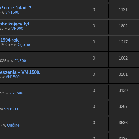
żna je "olać"?
0
1131
» w
VN1500
obniżający tył
0
1802
025 » w
VN900
1994 rok
0
1217
, 2025 » w
Ogólne
0
1062
2025 » w
EN500
eszenia – VN 1500.
0
3201
» w
VN1500
0
3139
5 » w
VN1600
0
3267
» w
VN1500
0
3536
 » w
Ogólne
0
3135