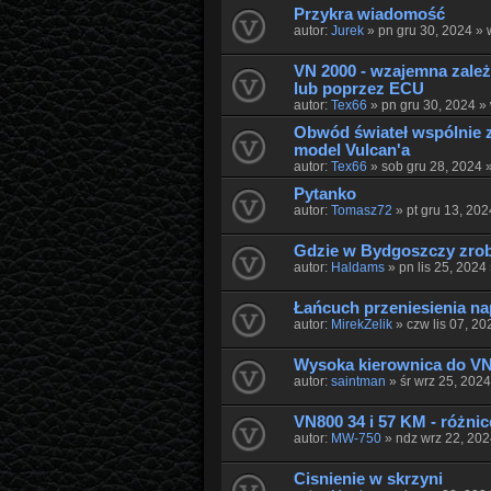
Przykra wiadomość
autor:
Jurek
» pn gru 30, 2024 »
VN 2000 - wzajemna zale
lub poprzez ECU
autor:
Tex66
» pn gru 30, 2024 »
Obwód świateł wspólnie 
model Vulcanʹa
autor:
Tex66
» sob gru 28, 2024 
Pytanko
autor:
Tomasz72
» pt gru 13, 20
Gdzie w Bydgoszczy zrob
autor:
Haldams
» pn lis 25, 2024
Łańcuch przeniesienia n
autor:
MirekZelik
» czw lis 07, 2
Wysoka kierownica do VN
autor:
saintman
» śr wrz 25, 202
VN800 34 i 57 KM - różnic
autor:
MW-750
» ndz wrz 22, 20
Cisnienie w skrzyni