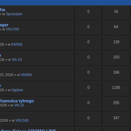
cha
0
16
 » w
Sprzedam
ager
0
64
 » w
VN1700
0
139
026 » w
EN500
m
0
150
026 » w
VN-15
0
196
23, 2026 » w
VN900
y
0
1195
026 » w
Ogólne
hamulca tylnego
0
255
 2026 » w
VN-15
0
347
 2026 » w
VN1500