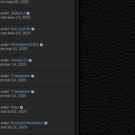
wt maja 06, 2025
autor:
Jaskul12
ndz kwie 13, 2025
autor:
Gan Dalf 66
czw kwie 03, 2025
autor:
Michalplock1993
pn mar 31, 2025
autor:
Tomasz72
pt mar 14, 2025
autor:
??wiadomir
pt mar 14, 2025
autor:
??wiadomir
pt mar 14, 2025
autor:
Kilez
ndz lut 02, 2025
autor:
Krzysztof Moździerz
sob sty 11, 2025