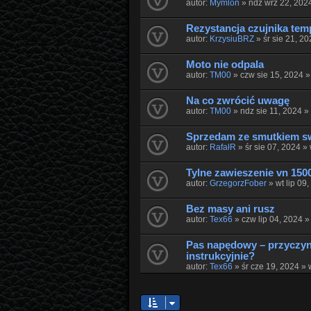
autor:
Mymlon
» ndz wrz 22, 202
Rezystancja czujnika tem
autor:
KrzysiuBRZ
» śr sie 21, 2
Moto nie odpala
autor:
TM00
» czw sie 15, 2024 
Na co zwrócić uwagę
autor:
TM00
» ndz sie 11, 2024 
Sprzedam ze smutkiem s
autor:
RafałR
» śr sie 07, 2024 »
Tylne zawieszenie vn 150
autor:
GrzegorzFober
» wt lip 09
Bez masy ani rusz
autor:
Tex66
» czw lip 04, 2024 
Pas napędowy – przyczyny
instrukcyjnie?
autor:
Tex66
» śr cze 19, 2024 »