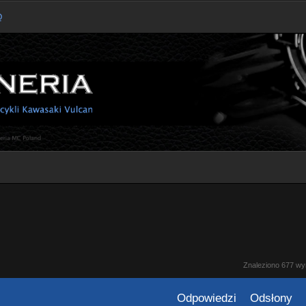
Q
kiwanie zaawansowane
Znaleziono 677 w
Odpowiedzi
Odsłony