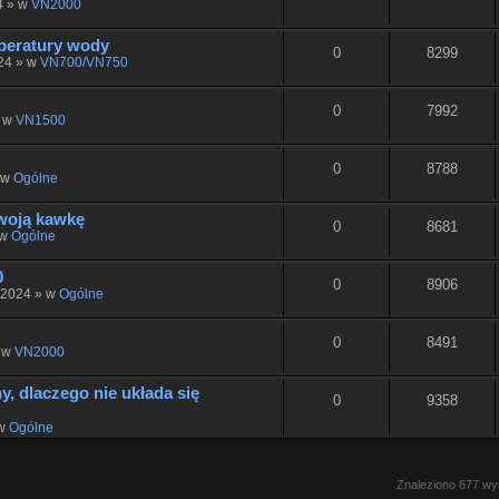
4 » w
VN2000
peratury wody
0
8299
024 » w
VN700/VN750
0
7992
» w
VN1500
0
8788
» w
Ogólne
woją kawkę
0
8681
 w
Ogólne
0
0
8906
, 2024 » w
Ogólne
0
8491
» w
VN2000
, dlaczego nie układa się
0
9358
 w
Ogólne
Znaleziono 677 w