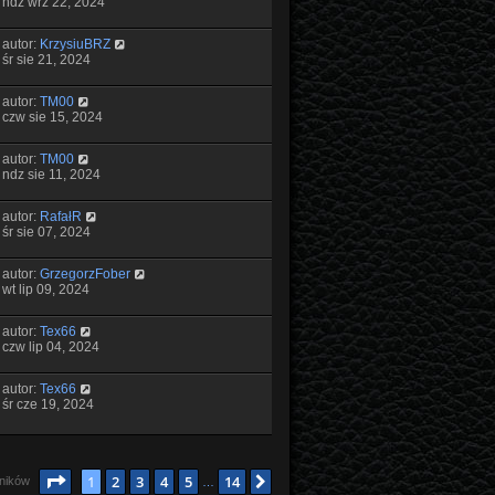
ndz wrz 22, 2024
autor:
KrzysiuBRZ
śr sie 21, 2024
autor:
TM00
czw sie 15, 2024
autor:
TM00
ndz sie 11, 2024
autor:
RafałR
śr sie 07, 2024
autor:
GrzegorzFober
wt lip 09, 2024
autor:
Tex66
czw lip 04, 2024
autor:
Tex66
śr cze 19, 2024
Strona
1
z
14
1
2
3
4
5
14
Następna
yników
…