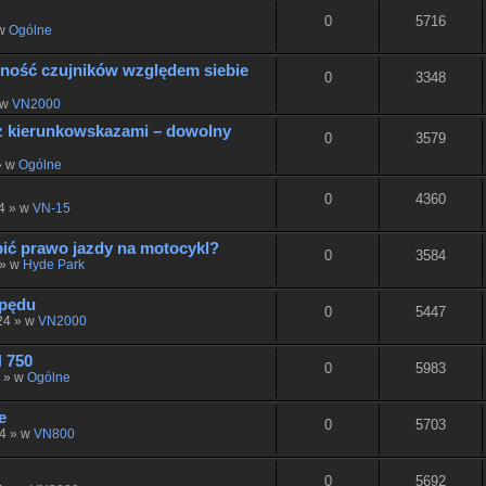
0
5716
 w
Ogólne
żność czujników względem siebie
0
3348
 w
VN2000
z kierunkowskazami – dowolny
0
3579
» w
Ogólne
0
4360
24 » w
VN-15
ić prawo jazdy na motocykl?
0
3584
 » w
Hyde Park
apędu
0
5447
024 » w
VN2000
 750
0
5983
4 » w
Ogólne
e
0
5703
24 » w
VN800
0
5692