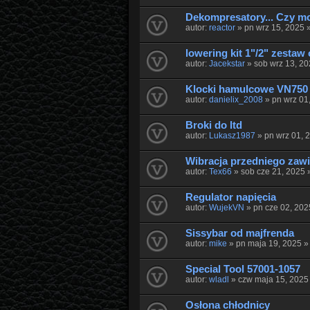
Dekompresatory... Czy mo
autor:
reactor
» pn wrz 15, 2025 
lowering kit 1"/2" zestaw 
autor:
Jacekstar
» sob wrz 13, 2
Klocki hamulcowe VN750 
autor:
danielix_2008
» pn wrz 01
Broki do ltd
autor:
Lukasz1987
» pn wrz 01, 
Wibracja przedniego zawi
autor:
Tex66
» sob cze 21, 2025 
Regulator napięcia
autor:
WujekVN
» pn cze 02, 202
Sissybar od majfrenda
autor:
mike
» pn maja 19, 2025 
Special Tool 57001-1057
autor:
wladl
» czw maja 15, 2025
Osłona chłodnicy