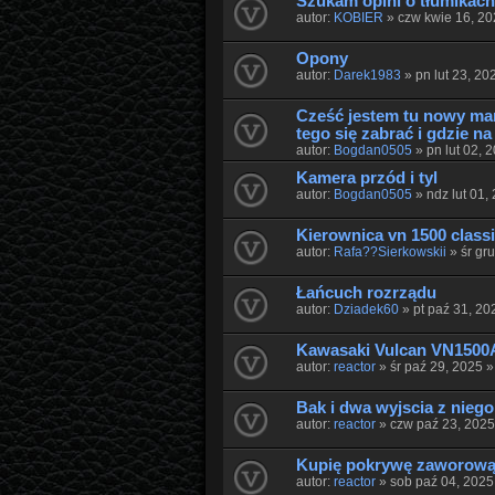
Szukam opini o tłumikac
autor:
KOBIER
» czw kwie 16, 2
Opony
autor:
Darek1983
» pn lut 23, 20
Cześć jestem tu nowy mam
tego się zabrać i gdzie na
autor:
Bogdan0505
» pn lut 02, 
Kamera przód i tyl
autor:
Bogdan0505
» ndz lut 01,
Kierownica vn 1500 class
autor:
Rafa??Sierkowskii
» śr gr
Łańcuch rozrządu
autor:
Dziadek60
» pt paź 31, 20
Kawasaki Vulcan VN1500A
autor:
reactor
» śr paź 29, 2025 
Bak i dwa wyjscia z niego
autor:
reactor
» czw paź 23, 202
Kupię pokrywę zaworową 
autor:
reactor
» sob paź 04, 2025