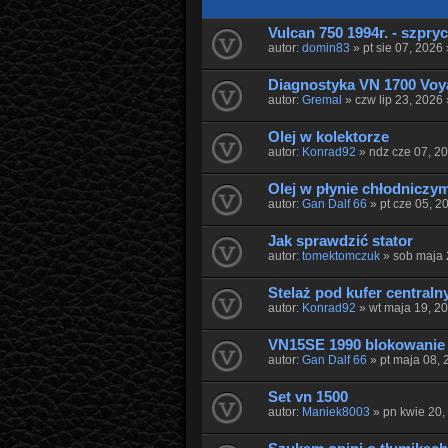
Vulcan 750 1994r. - szpry
autor:
domin83
» pt sie 07, 2026
Diagnostyka VN 1700 Voy
autor:
Gremal
» czw lip 23, 2026
Olej w kolektorze
autor:
Konrad92
» ndz cze 07, 2
Olej w płynie chłodniczy
autor:
Gan Dalf 66
» pt cze 05, 2
Jak sprawdzić stator
autor:
tomektomczuk
» sob maja 
Stelaż pod kufer centraln
autor:
Konrad92
» wt maja 19, 2
VN15SE 1990 blokowanie 
autor:
Gan Dalf 66
» pt maja 08,
Set vn 1500
autor:
Maniek8003
» pn kwie 20,