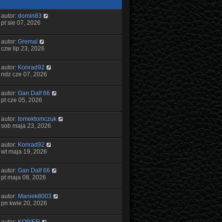
autor:
domin83
pt sie 07, 2026
autor:
Gremal
czw lip 23, 2026
autor:
Konrad92
ndz cze 07, 2026
autor:
Gan Dalf 66
pt cze 05, 2026
autor:
tomektomczuk
sob maja 23, 2026
autor:
Konrad92
wt maja 19, 2026
autor:
Gan Dalf 66
pt maja 08, 2026
autor:
Maniek8003
pn kwie 20, 2026