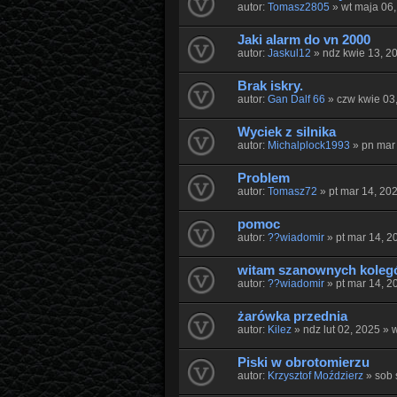
autor:
Tomasz2805
» wt maja 06
Jaki alarm do vn 2000
autor:
Jaskul12
» ndz kwie 13, 2
Brak iskry.
autor:
Gan Dalf 66
» czw kwie 03
Wyciek z silnika
autor:
Michalplock1993
» pn mar
Problem
autor:
Tomasz72
» pt mar 14, 20
pomoc
autor:
??wiadomir
» pt mar 14, 2
witam szanownych kole
autor:
??wiadomir
» pt mar 14, 2
żarówka przednia
autor:
Kilez
» ndz lut 02, 2025 » 
Piski w obrotomierzu
autor:
Krzysztof Moździerz
» sob 