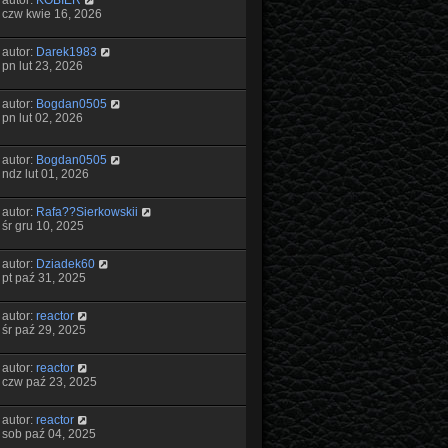
autor:
KOBIER
czw kwie 16, 2026
autor:
Darek1983
pn lut 23, 2026
autor:
Bogdan0505
pn lut 02, 2026
autor:
Bogdan0505
ndz lut 01, 2026
autor:
Rafa??Sierkowskii
śr gru 10, 2025
autor:
Dziadek60
pt paź 31, 2025
autor:
reactor
śr paź 29, 2025
autor:
reactor
czw paź 23, 2025
autor:
reactor
sob paź 04, 2025