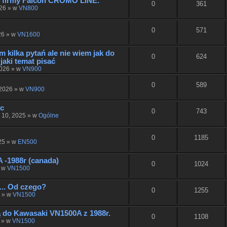
h firmy Falcon CROMO LINE.
0
361
026 » w
VN800
0
571
26 » w
VN1600
 kilka pytań ale nie wiem jak do
0
624
 jaki temat pisać
2026 » w
VN900
0
589
 2026 » w
VN900
ic
0
743
u 10, 2025 » w
Ogólne
0
1185
25 » w
EN500
 -1988r (canada)
0
1024
» w
VN1500
... Od czego?
0
1255
5 » w
VN1500
do Kawasaki VN1500A z 1988r.
0
1108
 » w
VN1500