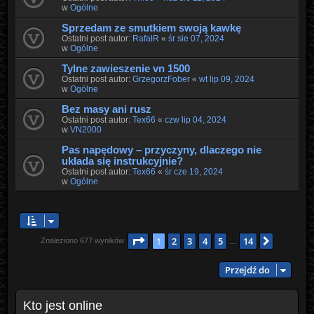
w
Ogólne
Sprzedam ze smutkiem swoją kawkę
Ostatni post autor:
RafałR
«
śr sie 07, 2024
w
Ogólne
Tylne zawieszenie vn 1500
Ostatni post autor:
GrzegorzFober
«
wt lip 09, 2024
w
Ogólne
Bez masy ani rusz
Ostatni post autor:
Tex66
«
czw lip 04, 2024
w
VN2000
Pas napędowy – przyczyny, dlaczego nie
układa się instrukcyjnie?
Ostatni post autor:
Tex66
«
śr cze 19, 2024
w
Ogólne
Strona
1
z
14
1
2
3
4
5
14
Następn
Znaleziono 677 wyników
…
Przejdź do
Kto jest online