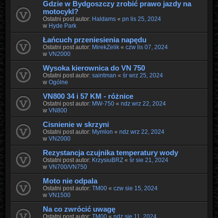
Gdzie w Bydgoszczy zrobić prawo jazdy na
motocykl?
Ostatni post autor:
Haldams
«
pn lis 25, 2024
w
Hyde Park
Łańcuch przeniesienia napędu
Ostatni post autor:
MirekZelik
«
czw lis 07, 2024
w
VN2000
Wysoka kierownica do VN 750
Ostatni post autor:
saintman
«
śr wrz 25, 2024
w
Ogólne
VN800 34 i 57 KM - różnice
Ostatni post autor:
MW-750
«
ndz wrz 22, 2024
w
VN800
Cisnienie w skrzyni
Ostatni post autor:
Mymlon
«
ndz wrz 22, 2024
w
VN2000
Rezystancja czujnika temperatury wody
Ostatni post autor:
KrzysiuBRZ
«
śr sie 21, 2024
w
VN700/VN750
Moto nie odpala
Ostatni post autor:
TM00
«
czw sie 15, 2024
w
VN1500
Na co zwrócić uwagę
Ostatni post autor:
TM00
«
ndz sie 11, 2024