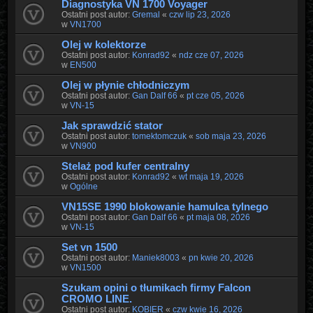
Diagnostyka VN 1700 Voyager
Ostatni post autor:
Gremal
«
czw lip 23, 2026
w
VN1700
Olej w kolektorze
Ostatni post autor:
Konrad92
«
ndz cze 07, 2026
w
EN500
Olej w płynie chłodniczym
Ostatni post autor:
Gan Dalf 66
«
pt cze 05, 2026
w
VN-15
Jak sprawdzić stator
Ostatni post autor:
tomektomczuk
«
sob maja 23, 2026
w
VN900
Stelaż pod kufer centralny
Ostatni post autor:
Konrad92
«
wt maja 19, 2026
w
Ogólne
VN15SE 1990 blokowanie hamulca tylnego
Ostatni post autor:
Gan Dalf 66
«
pt maja 08, 2026
w
VN-15
Set vn 1500
Ostatni post autor:
Maniek8003
«
pn kwie 20, 2026
w
VN1500
Szukam opini o tłumikach firmy Falcon
CROMO LINE.
Ostatni post autor:
KOBIER
«
czw kwie 16, 2026