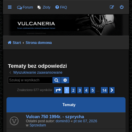
Forum
Zloty
FAQ
Start
Strona domowa
Tematy bez odpowiedzi
Wyszukiwanie zaawansowane
Szukaj
Wyszukiwanie zaawansowane
Strona
1
z
14
1
2
3
4
5
14
Następn
Znaleziono 677 wyników
…
Tematy
Vulcan 750 1994r. - szprycha
Ostatni post autor:
domin83
«
pt sie 07, 2026
w
Sprzedam