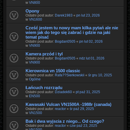
w
VN800
Opony
Ostatni post autor:
Darek1983
«
pn lut 23, 2026
w
VN1600
Cześć jestem tu nowy mam kilka pytań ale nie
wiem jak do tego się zabrać i gdzie na jaki
temat pisać
Ostatni post autor:
Bogdan0505
«
pn lut 02, 2026
w
VN900
Kamera przód i tyl
Ostatni post autor:
Bogdan0505
«
ndz lut 01, 2026
w
VN900
Kierownica vn 1500 classic
Ostatni post autor:
Rafa??Sierkowskii
«
śr gru 10, 2025
w
Ogólne
Łańcuch rozrządu
Ostatni post autor:
Dziadek60
«
pt paź 31, 2025
w
EN500
Kawasaki Vulcan VN1500A -1988r (canada)
Ostatni post autor:
reactor
«
śr paź 29, 2025
w
VN1500
Bak i dwa wyjscia z niego... Od czego?
Ostatni post autor:
reactor
«
czw paź 23, 2025
w
VN1500