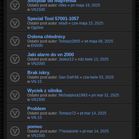
Sissybar od majfrenda
Ostatni post autor:
mike
«
pn maja 19, 2025
w
VN1500
Special Tool 57001-1057
Ostatni post autor:
wladl
«
czw maja 15, 2025
w
Ogólne
Osłona chłodnicy
Ostatni post autor:
Tomasz2805
«
wt maja 06, 2025
w
EN500
Jaki alarm do vn 2000
Ostatni post autor:
Jaskul12
«
ndz kwie 13, 2025
w
VN2000
Brak iskry.
Ostatni post autor:
Gan Dalf 66
«
czw kwie 03, 2025
w
VN-15
Wyciek z silnika
Ostatni post autor:
Michalplock1993
«
pn mar 31, 2025
w
VN1500
Problem
Ostatni post autor:
Tomasz72
«
pt mar 14, 2025
w
VN-15
pomoc
Ostatni post autor:
??wiadomir
«
pt mar 14, 2025
w
VN1500