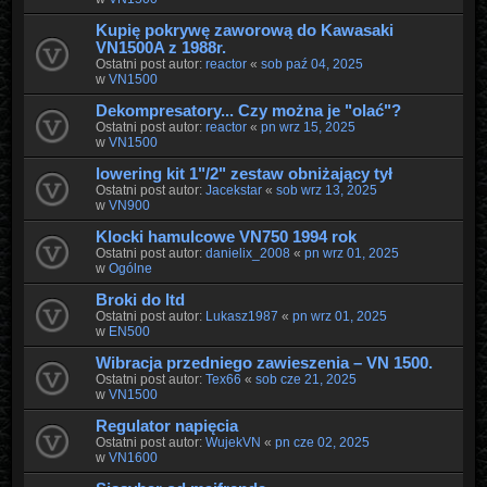
Kupię pokrywę zaworową do Kawasaki
VN1500A z 1988r.
Ostatni post autor:
reactor
«
sob paź 04, 2025
w
VN1500
Dekompresatory... Czy można je "olać"?
Ostatni post autor:
reactor
«
pn wrz 15, 2025
w
VN1500
lowering kit 1"/2" zestaw obniżający tył
Ostatni post autor:
Jacekstar
«
sob wrz 13, 2025
w
VN900
Klocki hamulcowe VN750 1994 rok
Ostatni post autor:
danielix_2008
«
pn wrz 01, 2025
w
Ogólne
Broki do ltd
Ostatni post autor:
Lukasz1987
«
pn wrz 01, 2025
w
EN500
Wibracja przedniego zawieszenia – VN 1500.
Ostatni post autor:
Tex66
«
sob cze 21, 2025
w
VN1500
Regulator napięcia
Ostatni post autor:
WujekVN
«
pn cze 02, 2025
w
VN1600