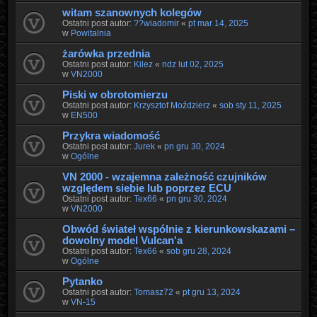
witam szanownych kolegów
Ostatni post autor:
??wiadomir
«
pt mar 14, 2025
w
Powitalnia
żarówka przednia
Ostatni post autor:
Kilez
«
ndz lut 02, 2025
w
VN2000
Piski w obrotomierzu
Ostatni post autor:
Krzysztof Moździerz
«
sob sty 11, 2025
w
EN500
Przykra wiadomość
Ostatni post autor:
Jurek
«
pn gru 30, 2024
w
Ogólne
VN 2000 - wzajemna zależność czujników
względem siebie lub poprzez ECU
Ostatni post autor:
Tex66
«
pn gru 30, 2024
w
VN2000
Obwód świateł wspólnie z kierunkowskazami –
dowolny model Vulcanʹa
Ostatni post autor:
Tex66
«
sob gru 28, 2024
w
Ogólne
Pytanko
Ostatni post autor:
Tomasz72
«
pt gru 13, 2024
w
VN-15