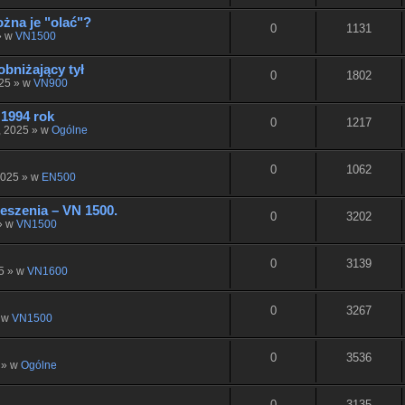
żna je "olać"?
0
1131
» w
VN1500
obniżający tył
0
1802
025 » w
VN900
1994 rok
0
1217
, 2025 » w
Ogólne
0
1062
2025 » w
EN500
eszenia – VN 1500.
0
3202
» w
VN1500
0
3139
5 » w
VN1600
0
3267
» w
VN1500
0
3536
 » w
Ogólne
0
3135