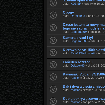
Szukam opini o tłumikac
autor:
KOBIER
» czw kwie 16, 2
Opony
autor:
Darek1983
» pn lut 23, 20
Cześć jestem tu nowy mam
tego się zabrać i gdzie na
autor:
Bogdan0505
» pn lut 02, 
Kamera przód i tyl
autor:
Bogdan0505
» ndz lut 01,
Kierownica vn 1500 class
autor:
Rafa??Sierkowskii
» śr gr
Łańcuch rozrządu
autor:
Dziadek60
» pt paź 31, 20
Kawasaki Vulcan VN1500A
autor:
reactor
» śr paź 29, 2025 
Bak i dwa wyjscia z niego
autor:
reactor
» czw paź 23, 202
Kupię pokrywę zaworową 
autor:
reactor
» sob paź 04, 2025