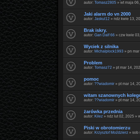
autor:
Tomasz2805
» wt maja 06
Jaki alarm do vn 2000
autor:
Jaskul12
» ndz kwie 13, 2
Brak iskry.
autor:
Gan Dalf 66
» czw kwie 03
Wyciek z silnika
autor:
Michalplock1993
» pn mar
Problem
autor:
Tomasz72
» pt mar 14, 20
pomoc
autor:
??wiadomir
» pt mar 14, 2
witam szanownych kole
autor:
??wiadomir
» pt mar 14, 2
żarówka przednia
autor:
Kilez
» ndz lut 02, 2025 » 
Piski w obrotomierzu
autor:
Krzysztof Moździerz
» sob 