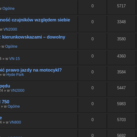
0
5717
 w
Ogólne
żność czujników względem siebie
0
3348
 w
VN2000
z kierunkowskazami – dowolny
0
3580
» w
Ogólne
0
4360
24 » w
VN-15
ić prawo jazdy na motocykl?
0
3584
 » w
Hyde Park
apędu
0
5447
024 » w
VN2000
 750
0
5983
4 » w
Ogólne
e
0
5703
24 » w
VN800
0
5692