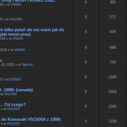
h firmy Falcon CROMO LINE.
0
362
026 » w
VN800
0
571
26 » w
VN1600
 kilka pytań ale nie wiem jak do
0
624
 jaki temat pisać
2026 » w
VN900
0
589
 2026 » w
VN900
ic
0
743
u 10, 2025 » w
Ogólne
0
1185
25 » w
EN500
 -1988r (canada)
0
1024
» w
VN1500
... Od czego?
0
1255
5 » w
VN1500
do Kawasaki VN1500A z 1988r.
0
1109
 » w
VN1500