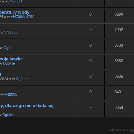
4 » w
VN2000
peratury wody
0
8299
024 » w
VN700/VN750
0
7992
» w
VN1500
0
8788
» w
Ogólne
woją kawkę
0
8682
 w
Ogólne
0
0
8906
, 2024 » w
Ogólne
0
8491
» w
VN2000
, dlaczego nie układa się
0
9358
 w
Ogólne
Znaleziono 677 w