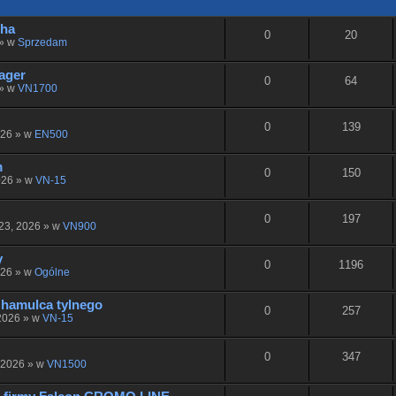
cha
0
20
 » w
Sprzedam
ager
0
64
 » w
VN1700
0
139
026 » w
EN500
m
0
150
026 » w
VN-15
0
197
23, 2026 » w
VN900
y
0
1196
026 » w
Ogólne
hamulca tylnego
0
257
 2026 » w
VN-15
0
347
 2026 » w
VN1500