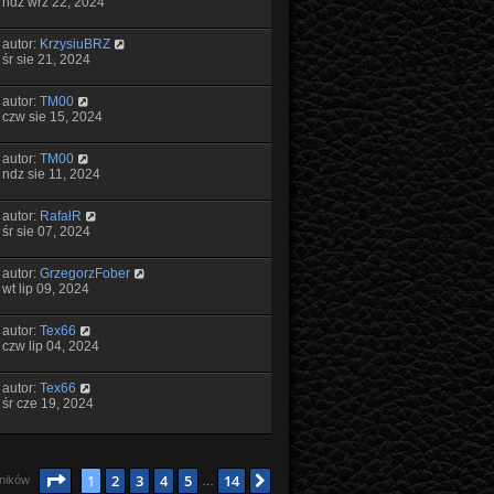
ndz wrz 22, 2024
autor:
KrzysiuBRZ
śr sie 21, 2024
autor:
TM00
czw sie 15, 2024
autor:
TM00
ndz sie 11, 2024
autor:
RafałR
śr sie 07, 2024
autor:
GrzegorzFober
wt lip 09, 2024
autor:
Tex66
czw lip 04, 2024
autor:
Tex66
śr cze 19, 2024
Strona
1
z
14
1
2
3
4
5
14
Następna
yników
…