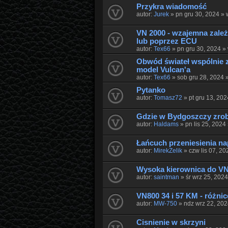
Przykra wiadomość
autor:
Jurek
» pn gru 30, 2024 »
VN 2000 - wzajemna zale
lub poprzez ECU
autor:
Tex66
» pn gru 30, 2024 »
Obwód świateł wspólnie 
model Vulcanʹa
autor:
Tex66
» sob gru 28, 2024 
Pytanko
autor:
Tomasz72
» pt gru 13, 20
Gdzie w Bydgoszczy zrob
autor:
Haldams
» pn lis 25, 2024
Łańcuch przeniesienia n
autor:
MirekZelik
» czw lis 07, 2
Wysoka kierownica do VN
autor:
saintman
» śr wrz 25, 202
VN800 34 i 57 KM - różnic
autor:
MW-750
» ndz wrz 22, 20
Cisnienie w skrzyni