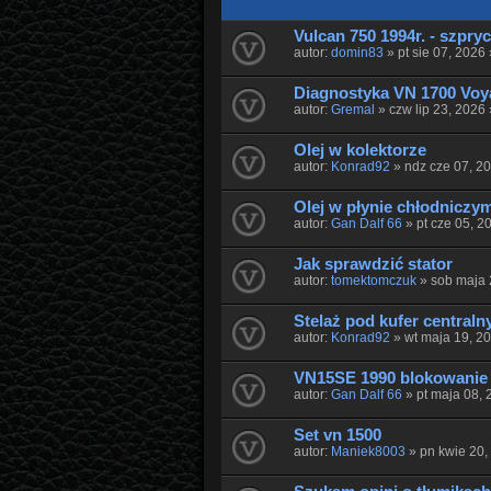
Vulcan 750 1994r. - szpry
autor:
domin83
» pt sie 07, 2026
Diagnostyka VN 1700 Voy
autor:
Gremal
» czw lip 23, 2026
Olej w kolektorze
autor:
Konrad92
» ndz cze 07, 2
Olej w płynie chłodniczy
autor:
Gan Dalf 66
» pt cze 05, 2
Jak sprawdzić stator
autor:
tomektomczuk
» sob maja 
Stelaż pod kufer centraln
autor:
Konrad92
» wt maja 19, 2
VN15SE 1990 blokowanie 
autor:
Gan Dalf 66
» pt maja 08,
Set vn 1500
autor:
Maniek8003
» pn kwie 20,