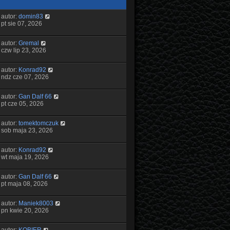
autor:
domin83
pt sie 07, 2026
autor:
Gremal
czw lip 23, 2026
autor:
Konrad92
ndz cze 07, 2026
autor:
Gan Dalf 66
pt cze 05, 2026
autor:
tomektomczuk
sob maja 23, 2026
autor:
Konrad92
wt maja 19, 2026
autor:
Gan Dalf 66
pt maja 08, 2026
autor:
Maniek8003
pn kwie 20, 2026