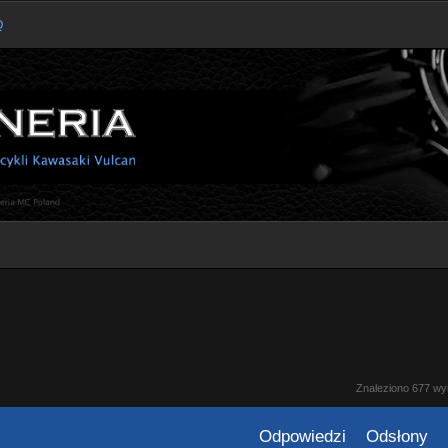
Q
kiwanie zaawansowane
Znaleziono 677 w
Odpowiedzi
Odsłony