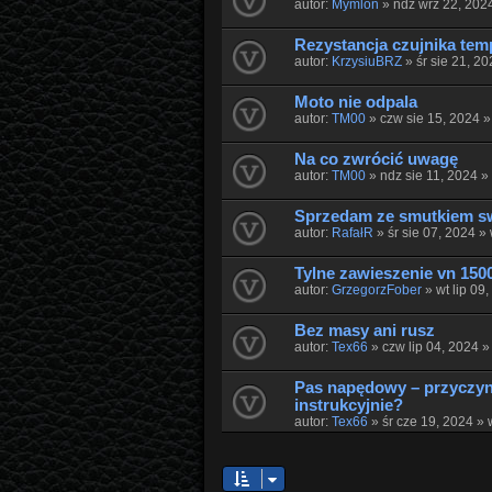
autor:
Mymlon
» ndz wrz 22, 202
Rezystancja czujnika tem
autor:
KrzysiuBRZ
» śr sie 21, 2
Moto nie odpala
autor:
TM00
» czw sie 15, 2024 
Na co zwrócić uwagę
autor:
TM00
» ndz sie 11, 2024 
Sprzedam ze smutkiem s
autor:
RafałR
» śr sie 07, 2024 »
Tylne zawieszenie vn 150
autor:
GrzegorzFober
» wt lip 09
Bez masy ani rusz
autor:
Tex66
» czw lip 04, 2024 
Pas napędowy – przyczyny
instrukcyjnie?
autor:
Tex66
» śr cze 19, 2024 »