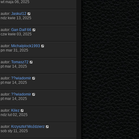
wt maja 06, 2025
autor:
Jaskul12
ndz kwie 13, 2025
autor:
Gan Dalf 66
czw kwie 03, 2025
autor:
Michalplock1993
pn mar 31, 2025
autor:
Tomasz72
pt mar 14, 2025
autor:
??wiadomir
pt mar 14, 2025
autor:
??wiadomir
pt mar 14, 2025
autor:
Kilez
ndz lut 02, 2025
autor:
Krzysztof Moździerz
sob sty 11, 2025