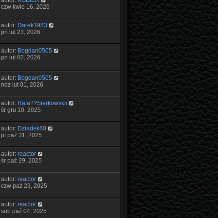
autor:
KOBIER
czw kwie 16, 2026
autor:
Darek1983
pn lut 23, 2026
autor:
Bogdan0505
pn lut 02, 2026
autor:
Bogdan0505
ndz lut 01, 2026
autor:
Rafa??Sierkowskii
śr gru 10, 2025
autor:
Dziadek60
pt paź 31, 2025
autor:
reactor
śr paź 29, 2025
autor:
reactor
czw paź 23, 2025
autor:
reactor
sob paź 04, 2025