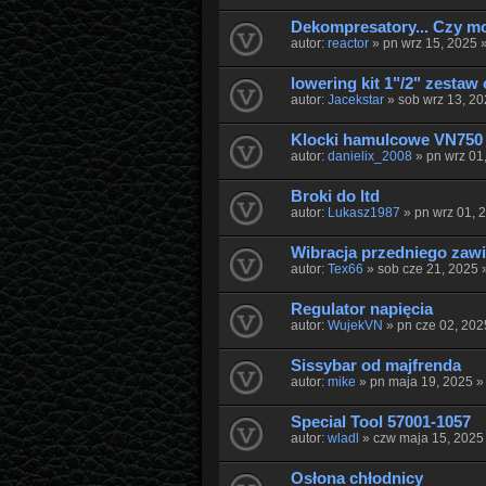
Dekompresatory... Czy mo
autor:
reactor
» pn wrz 15, 2025 
lowering kit 1"/2" zestaw 
autor:
Jacekstar
» sob wrz 13, 2
Klocki hamulcowe VN750 
autor:
danielix_2008
» pn wrz 01
Broki do ltd
autor:
Lukasz1987
» pn wrz 01, 
Wibracja przedniego zawi
autor:
Tex66
» sob cze 21, 2025 
Regulator napięcia
autor:
WujekVN
» pn cze 02, 202
Sissybar od majfrenda
autor:
mike
» pn maja 19, 2025 
Special Tool 57001-1057
autor:
wladl
» czw maja 15, 2025
Osłona chłodnicy