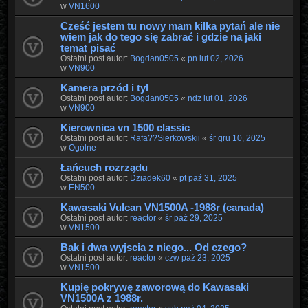
w
VN1600
Cześć jestem tu nowy mam kilka pytań ale nie
wiem jak do tego się zabrać i gdzie na jaki
temat pisać
Ostatni post autor:
Bogdan0505
«
pn lut 02, 2026
w
VN900
Kamera przód i tyl
Ostatni post autor:
Bogdan0505
«
ndz lut 01, 2026
w
VN900
Kierownica vn 1500 classic
Ostatni post autor:
Rafa??Sierkowskii
«
śr gru 10, 2025
w
Ogólne
Łańcuch rozrządu
Ostatni post autor:
Dziadek60
«
pt paź 31, 2025
w
EN500
Kawasaki Vulcan VN1500A -1988r (canada)
Ostatni post autor:
reactor
«
śr paź 29, 2025
w
VN1500
Bak i dwa wyjscia z niego... Od czego?
Ostatni post autor:
reactor
«
czw paź 23, 2025
w
VN1500
Kupię pokrywę zaworową do Kawasaki
VN1500A z 1988r.