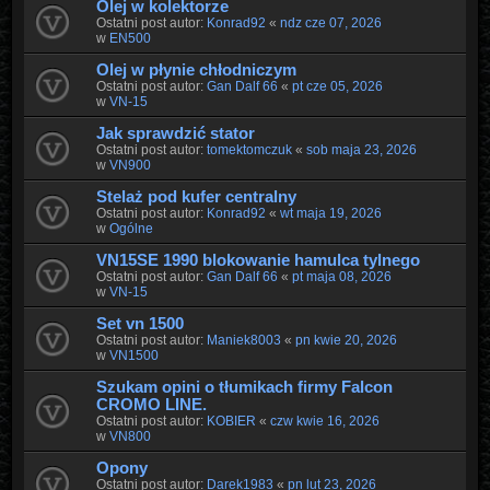
Olej w kolektorze
Ostatni post autor:
Konrad92
«
ndz cze 07, 2026
w
EN500
Olej w płynie chłodniczym
Ostatni post autor:
Gan Dalf 66
«
pt cze 05, 2026
w
VN-15
Jak sprawdzić stator
Ostatni post autor:
tomektomczuk
«
sob maja 23, 2026
w
VN900
Stelaż pod kufer centralny
Ostatni post autor:
Konrad92
«
wt maja 19, 2026
w
Ogólne
VN15SE 1990 blokowanie hamulca tylnego
Ostatni post autor:
Gan Dalf 66
«
pt maja 08, 2026
w
VN-15
Set vn 1500
Ostatni post autor:
Maniek8003
«
pn kwie 20, 2026
w
VN1500
Szukam opini o tłumikach firmy Falcon
CROMO LINE.
Ostatni post autor:
KOBIER
«
czw kwie 16, 2026
w
VN800
Opony
Ostatni post autor:
Darek1983
«
pn lut 23, 2026