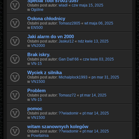
Special Tool 57001-1057
Ostatni post autor:
wladl
«
czw maja 15, 2025
w
Ogólne
Osłona chłodnicy
Ostatni post autor:
Tomasz2805
«
wt maja 06, 2025
w
EN500
Jaki alarm do vn 2000
Ostatni post autor:
Jaskul12
«
ndz kwie 13, 2025
w
VN2000
Brak iskry.
Ostatni post autor:
Gan Dalf 66
«
czw kwie 03, 2025
w
VN-15
Wyciek z silnika
Ostatni post autor:
Michalplock1993
«
pn mar 31, 2025
w
VN1500
Problem
Ostatni post autor:
Tomasz72
«
pt mar 14, 2025
w
VN-15
pomoc
Ostatni post autor:
??wiadomir
«
pt mar 14, 2025
w
VN1500
witam szanownych kolegów
Ostatni post autor:
??wiadomir
«
pt mar 14, 2025
w
Powitalnia