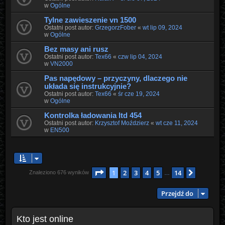
w
Ogólne
Tylne zawieszenie vn 1500
Ostatni post autor:
GrzegorzFober
«
wt lip 09, 2024
w
Ogólne
Bez masy ani rusz
Ostatni post autor:
Tex66
«
czw lip 04, 2024
w
VN2000
Pas napędowy – przyczyny, dlaczego nie
układa się instrukcyjnie?
Ostatni post autor:
Tex66
«
śr cze 19, 2024
w
Ogólne
Kontrolka ładowania ltd 454
Ostatni post autor:
Krzysztof Moździerz
«
wt cze 11, 2024
w
EN500
Strona
1
z
14
1
2
3
4
5
14
Następn
Znaleziono 676 wyników
…
Przejdź do
Kto jest online