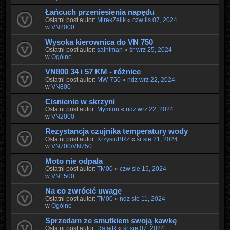
Łańcuch przeniesienia napędu
Ostatni post autor:
MirekZelik
«
czw lis 07, 2024
w
VN2000
Wysoka kierownica do VN 750
Ostatni post autor:
saintman
«
śr wrz 25, 2024
w
Ogólne
VN800 34 i 57 KM - różnice
Ostatni post autor:
MW-750
«
ndz wrz 22, 2024
w
VN800
Cisnienie w skrzyni
Ostatni post autor:
Mymlon
«
ndz wrz 22, 2024
w
VN2000
Rezystancja czujnika temperatury wody
Ostatni post autor:
KrzysiuBRZ
«
śr sie 21, 2024
w
VN700/VN750
Moto nie odpala
Ostatni post autor:
TM00
«
czw sie 15, 2024
w
VN1500
Na co zwrócić uwagę
Ostatni post autor:
TM00
«
ndz sie 11, 2024
w
Ogólne
Sprzedam ze smutkiem swoją kawkę
Ostatni post autor:
RafałR
«
śr sie 07, 2024