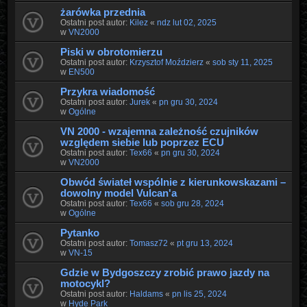
żarówka przednia
Ostatni post autor:
Kilez
«
ndz lut 02, 2025
w
VN2000
Piski w obrotomierzu
Ostatni post autor:
Krzysztof Moździerz
«
sob sty 11, 2025
w
EN500
Przykra wiadomość
Ostatni post autor:
Jurek
«
pn gru 30, 2024
w
Ogólne
VN 2000 - wzajemna zależność czujników
względem siebie lub poprzez ECU
Ostatni post autor:
Tex66
«
pn gru 30, 2024
w
VN2000
Obwód świateł wspólnie z kierunkowskazami –
dowolny model Vulcanʹa
Ostatni post autor:
Tex66
«
sob gru 28, 2024
w
Ogólne
Pytanko
Ostatni post autor:
Tomasz72
«
pt gru 13, 2024
w
VN-15
Gdzie w Bydgoszczy zrobić prawo jazdy na
motocykl?
Ostatni post autor:
Haldams
«
pn lis 25, 2024
w
Hyde Park