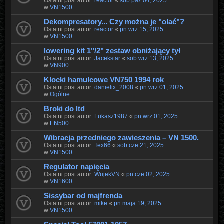
Ostatni post autor:
reactor
«
sob paź 04, 2025
w
VN1500
Dekompresatory... Czy można je "olać"?
Ostatni post autor:
reactor
«
pn wrz 15, 2025
w
VN1500
lowering kit 1"/2" zestaw obniżający tył
Ostatni post autor:
Jacekstar
«
sob wrz 13, 2025
w
VN900
Klocki hamulcowe VN750 1994 rok
Ostatni post autor:
danielix_2008
«
pn wrz 01, 2025
w
Ogólne
Broki do ltd
Ostatni post autor:
Lukasz1987
«
pn wrz 01, 2025
w
EN500
Wibracja przedniego zawieszenia – VN 1500.
Ostatni post autor:
Tex66
«
sob cze 21, 2025
w
VN1500
Regulator napięcia
Ostatni post autor:
WujekVN
«
pn cze 02, 2025
w
VN1600
Sissybar od majfrenda
Ostatni post autor:
mike
«
pn maja 19, 2025
w
VN1500