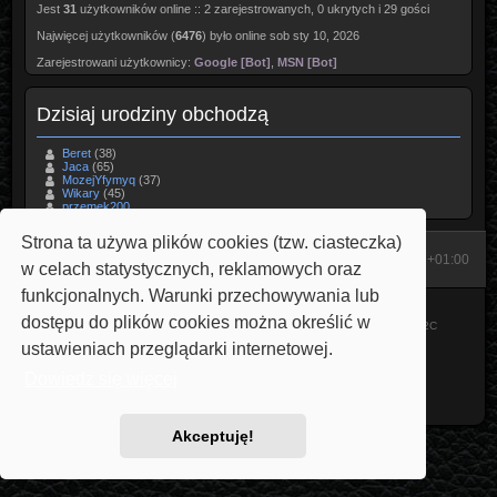
Jest
31
użytkowników online :: 2 zarejestrowanych, 0 ukrytych i 29 gości
Najwięcej użytkowników (
6476
) było online sob sty 10, 2026
Zarejestrowani użytkownicy:
Google [Bot]
,
MSN [Bot]
Dzisiaj urodziny obchodzą
Beret
(38)
Jaca
(65)
MozejYfymyq
(37)
Wikary
(45)
przemek200
Strona ta używa plików cookies (tzw. ciasteczka)
Start
Strona domowa
Strefa czasowa
UTC+01:00
w celach statystycznych, reklamowych oraz
funkcjonalnych. Warunki przechowywania lub
Technologię dostarcza
phpBB
® Forum Software © phpBB Limited
dostępu do plików cookies można określić w
Style: Carbon by Joyce&Luna
phpBB-Style-Design
Modified by Przemo
V22C
Polski pakiet językowy dostarcza
phpBB.pl
ustawieniach przeglądarki internetowej.
phpBB SiteMaker
Dowiedz się więcej
Zasady ochrony danych osobowych
|
Regulamin
Akceptuję!