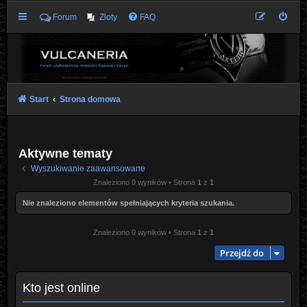
Forum
Zloty
FAQ
Start
Strona domowa
Aktywne tematy
Wyszukiwanie zaawansowane
Znaleziono 0 wyników • Strona
1
z
1
Nie znaleziono elementów spełniających kryteria szukania.
Znaleziono 0 wyników • Strona
1
z
1
Przejdź do
Kto jest online