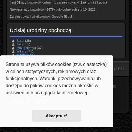
Jest
31
użytkowników online :: 1 zarejestrowany, 1 ukryty i 29 gości
Najwięcej użytkowników (
6476
) było online sob sty 10, 2026
Zarejestrowani użytkownicy:
Google [Bot]
Dzisiaj urodziny obchodzą
Beret
(38)
Jaca
(65)
MozejYfymyq
(37)
Wikary
(45)
przemek200
Strona ta używa plików cookies (tzw. ciasteczka)
Start
Strona domowa
Strefa czasowa
UTC+01:00
w celach statystycznych, reklamowych oraz
funkcjonalnych. Warunki przechowywania lub
Technologię dostarcza
phpBB
® Forum Software © phpBB Limited
dostępu do plików cookies można określić w
Style: Carbon by Joyce&Luna
phpBB-Style-Design
Modified by Przemo
V22C
Polski pakiet językowy dostarcza
phpBB.pl
ustawieniach przeglądarki internetowej.
phpBB SiteMaker
Dowiedz się więcej
Zasady ochrony danych osobowych
|
Regulamin
Akceptuję!