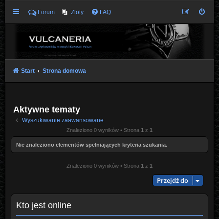
Forum
Zloty
FAQ
Start
Strona domowa
Aktywne tematy
Wyszukiwanie zaawansowane
Znaleziono 0 wyników • Strona
1
z
1
Nie znaleziono elementów spełniających kryteria szukania.
Znaleziono 0 wyników • Strona
1
z
1
Przejdź do
Kto jest online