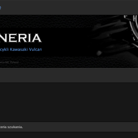
Q
eria szukania.