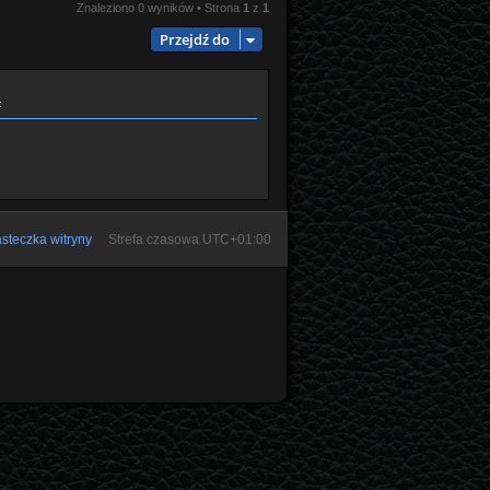
Znaleziono 0 wyników • Strona
1
z
1
Przejdź do
ą
steczka witryny
Strefa czasowa
UTC+01:00