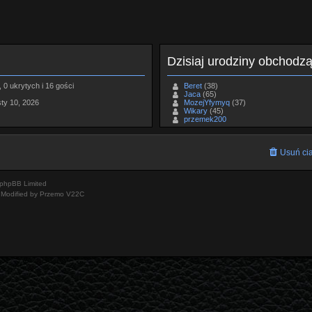
Dzisiaj urodziny obchodz
 0 ukrytych i 16 gości
Beret
(38)
Jaca
(65)
sty 10, 2026
MozejYfymyq
(37)
Wikary
(45)
przemek200
Usuń cia
phpBB Limited
Modified by Przemo
V22C