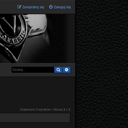
Zarejestruj się
Zaloguj się
Szukaj
Wyszukiwanie zaawansowane
Znaleziono 0 wyników • Strona
1
z
1