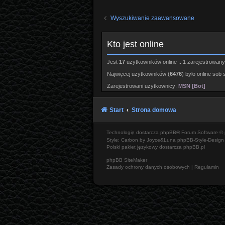
Wyszukiwanie zaawansowane
Kto jest online
Jest
17
użytkowników online :: 1 zarejestrowany,
Najwięcej użytkowników (
6476
) było online sob 
Zarejestrowani użytkownicy:
MSN [Bot]
Start
Strona domowa
Technologię dostarcza
phpBB
® Forum Software © 
Style: Carbon by Joyce&Luna
phpBB-Style-Design
Polski pakiet językowy dostarcza
phpBB.pl
phpBB SiteMaker
Zasady ochrony danych osobowych
|
Regulamin